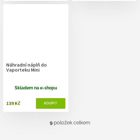
Náhradní náplň do
Vaporteku Mini
Skladem na e-shopu
139 Kč
9
položek celkem
O
v
l