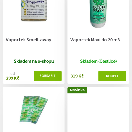
r
o
d
u
k
t
Vaportek Smell-away
Vaportek Maxi do 20 m3
ů
Skladem na e-shopu
Skladem (Čestlice)
od
319 Kč
299 Kč
Novinka