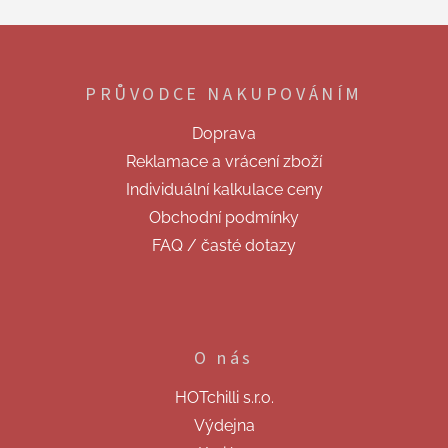
á
d
Z
a
á
c
p
í
PRŮVODCE NAKUPOVÁNÍM
a
p
t
r
Doprava
v
í
k
Reklamace a vrácení zboží
y
Individuální kalkulace ceny
v
ý
Obchodní podmínky
p
FAQ / časté dotazy
i
s
u
O nás
HOTchilli s.r.o.
Výdejna