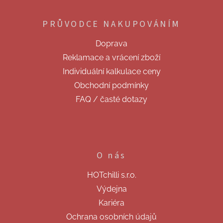
á
p
PRŮVODCE NAKUPOVÁNÍM
a
t
Doprava
í
Reklamace a vrácení zboží
Individuální kalkulace ceny
Obchodní podmínky
FAQ / časté dotazy
O nás
HOTchilli s.r.o.
Výdejna
Kariéra
Ochrana osobních údajů