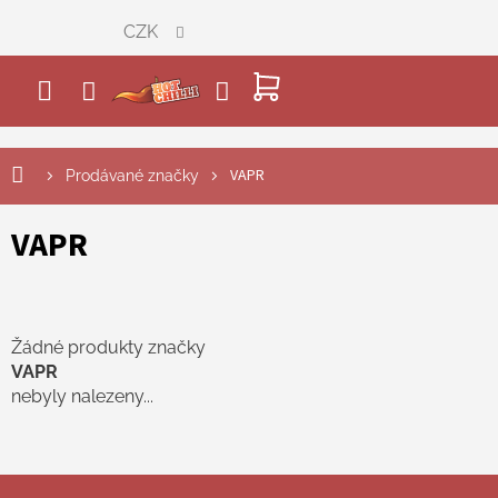
Přejít
CZK
na
obsah
NÁKUPNÍ
KOŠÍK
VAPR
Prodávané značky
VAPR
Žádné produkty značky
VAPR
nebyly nalezeny...
Z