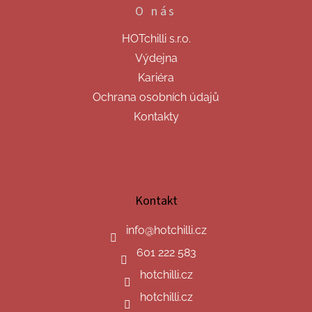
O nás
HOTchilli s.r.o.
Výdejna
Kariéra
Ochrana osobních údajů
Kontakty
Kontakt
info
@
hotchilli.cz
601 222 583
hotchilli.cz
hotchilli.cz