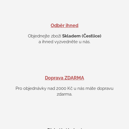
v
ý
p
i
s
Odběr ihned
u
Objednejte zboží
Skladem (Čestlice)
a ihned vyzvedněte u nás.
Doprava ZDARMA
Pro objednávky nad 2000 Kč u nás máte dopravu
zdarma.