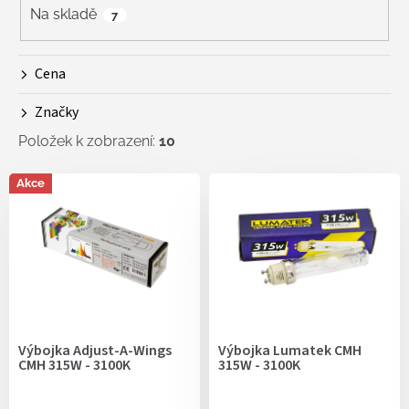
r
Na skladě
7
o
d
Cena
u
k
Značky
t
ů
Položek k zobrazení:
10
V
Akce
ý
p
i
s
p
r
o
d
Výbojka Adjust-A-Wings
Výbojka Lumatek CMH
u
CMH 315W - 3100K
315W - 3100K
k
t