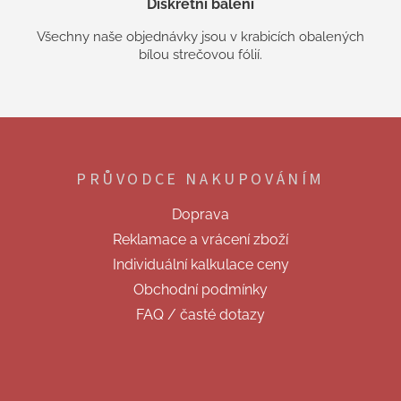
Diskrétní balení
Všechny naše objednávky jsou v krabicích obalených
bílou strečovou fólií.
Z
á
p
PRŮVODCE NAKUPOVÁNÍM
a
t
Doprava
í
Reklamace a vrácení zboží
Individuální kalkulace ceny
Obchodní podmínky
FAQ / časté dotazy