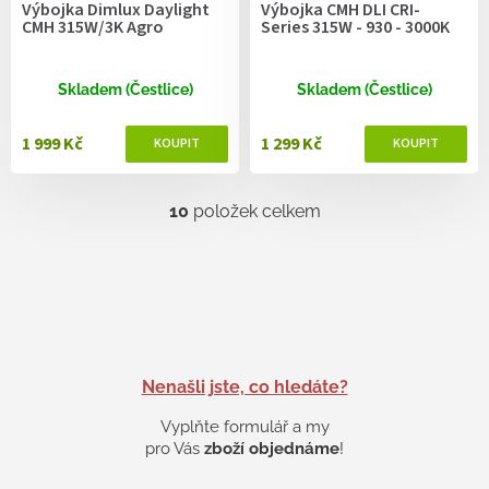
Výbojka Dimlux Daylight
Výbojka CMH DLI CRI-
CMH 315W/3K Agro
Series 315W - 930 - 3000K
Skladem (Čestlice)
Skladem (Čestlice)
1 999 Kč
1 299 Kč
10
položek celkem
O
v
l
á
d
a
c
í
p
Nenašli jste, co hledáte?
r
v
Vyplňte formulář a my
k
pro Vás
zboží objednáme
!
y