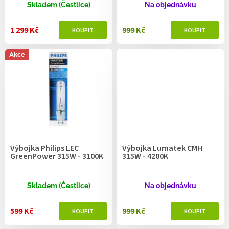
ů
Skladem (Čestlice)
Na objednávku
1 299 Kč
999 Kč
Akce
Výbojka Philips LEC
Výbojka Lumatek CMH
GreenPower 315W - 3100K
315W - 4200K
Skladem (Čestlice)
Na objednávku
599 Kč
999 Kč