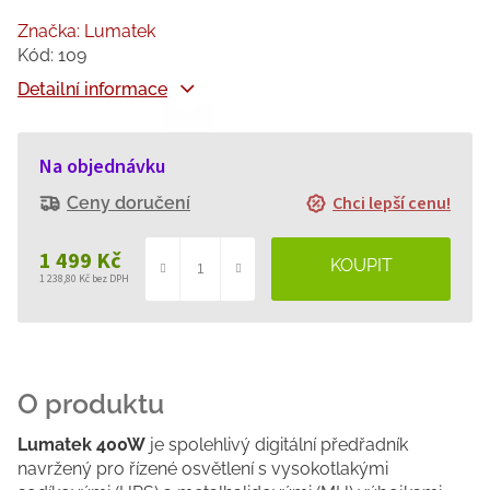
Značka:
Lumatek
Kód:
109
Detailní informace
Na objednávku
Chci lepší cenu!
Ceny doručení
1 499 Kč
1 238,80 Kč bez DPH
Měrná
cena:
Lumatek 400W
je spolehlivý digitální předřadník
navržený pro řízené osvětlení s vysokotlakými