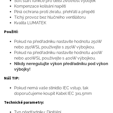
Soft start funkce pro delší životnost výbojek
Kompenzace kolísání napětí
Plná ochrana proti zkratu, přehřátí a přepětí
Tichý provoz bez hlučného ventilátoru
Kvalita LUMATEK
Použití:
Pokud na předřadníku nastavíte hodnotu 250W
nebo 250WSL používejte s 250W výbojkou.
Pokud na předřadníku nastavíte hodnotu 400W
nebo 400WSL používejte s 400W výbojkou.
Nikdy neregulujte výkon předřadníku pod výkon
výbojky!
Náš TIP:
Pokud nemá vaše stínidlo IEC vstup, tak
doporučujeme koupit Kabel IEC 3x1,5mm
Technické parametry:
Typ předřadníku: Digitální