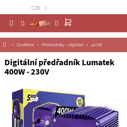
Přejít
CZK
na
obsah
NÁKUPNÍ
KOŠÍK
Osvětlení
Předřadníky - digitální
400W
Digitální předřadník Lumatek
400W - 230V