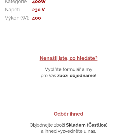
Kategorie
:
400W
Napětí
:
230 V
Výkon (W)
:
400
Nenašli jste, co hledáte?
Vyplňte formulář a my
pro Vás
zboží objednáme
!
Odběr ihned
Objednejte zboží
Skladem (Čestlice)
a ihned vyzvedněte u nás.