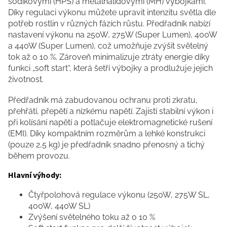
sodíkovými (HPS) a metalhalidovými (MH) výbojkami.
Díky regulaci výkonu můžete upravit intenzitu světla dle
potřeb rostlin v různých fázích růstu. Předřadník nabízí
nastavení výkonu na 250W, 275W (Super Lumen), 400W
a 440W (Super Lumen), což umožňuje zvýšit světelný
tok až o 10 %. Zároveň minimalizuje ztráty energie díky
funkci „soft start“, která šetří výbojky a prodlužuje jejich
životnost.
Předřadník má zabudovanou ochranu proti zkratu,
přehřátí, přepětí a nízkému napětí. Zajistí stabilní výkon i
při kolísání napětí a potlačuje elektromagnetické rušení
(EMI). Díky kompaktním rozměrům a lehké konstrukci
(pouze 2,5 kg) je předřadník snadno přenosný a tichý
během provozu.
Hlavní výhody:
Čtyřpolohová regulace výkonu (250W, 275W SL,
400W, 440W SL)
Zvýšení světelného toku až o 10 %