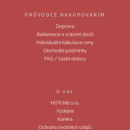
á
p
PRŮVODCE NAKUPOVÁNÍM
a
t
Doprava
í
Reklamace a vrácení zboží
Individuální kalkulace ceny
Obchodní podmínky
FAQ / časté dotazy
O nás
HOTchilli s.r.o.
Výdejna
Kariéra
Ochrana osobních údajů