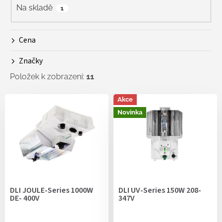
r
Na skladě
1
o
d
Cena
u
k
Značky
t
ů
Položek k zobrazení:
11
V
Akce
ý
Novinka
p
i
s
p
r
o
d
DLI JOULE-Series 1000W
DLI UV-Series 150W 208-
u
DE- 400V
347V
k
t