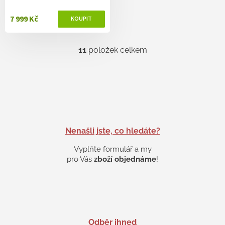
7 999 Kč
11
položek celkem
O
v
l
á
d
a
c
í
p
Nenašli jste, co hledáte?
r
v
Vyplňte formulář a my
k
pro Vás
zboží objednáme
!
y
v
ý
p
i
s
Odběr ihned