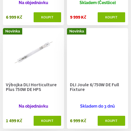
ů
Na objednávku
Skladem (Čestlice)
6 999 Kč
9 999 Kč
Novinka
Novinka
Výbojka DLI Horticulture
DLI Joule 6/750W DE Full
Plus 750W DE HPS
Fixture
Na objednávku
Skladem do 3 dnů
1 499 Kč
6 999 Kč