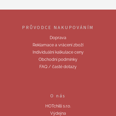
Z
á
p
PRŮVODCE NAKUPOVÁNÍM
a
t
Doprava
í
Reklamace a vrácení zboží
Individuální kalkulace ceny
Obchodní podmínky
FAQ / časté dotazy
O nás
HOTchilli s.r.o.
Výdejna