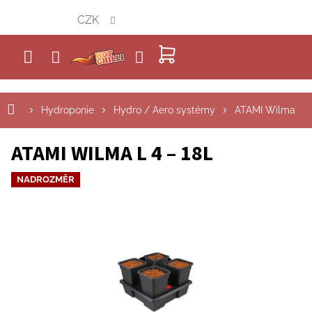
Přejít
CZK
na
obsah
NÁKUPNÍ
KOŠÍK
Hydroponie
Hydro / Aero systémy
ATAMI Wilma
ATAMI WILMA L 4 – 18L
NADROZMĚR