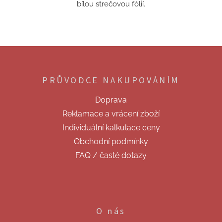
bílou strečovou fólií.
Z
á
p
PRŮVODCE NAKUPOVÁNÍM
a
t
Doprava
í
Reklamace a vrácení zboží
Individuální kalkulace ceny
Obchodní podmínky
FAQ / časté dotazy
O nás