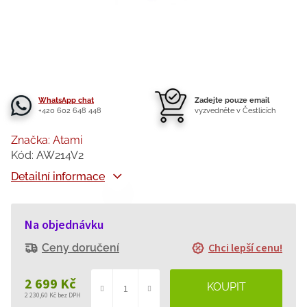
WhatsApp chat
Zadejte pouze email
+420 602 648 448
vyzvedněte v Čestlicích
Značka:
Atami
Kód:
AW214V2
Detailní informace
Na objednávku
Chci lepší cenu!
Ceny doručení
2 699 Kč
2 230,60 Kč bez DPH