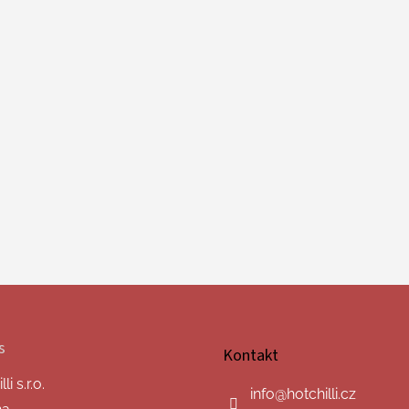
s
Kontakt
i s.r.o.
info
@
hotchilli.cz