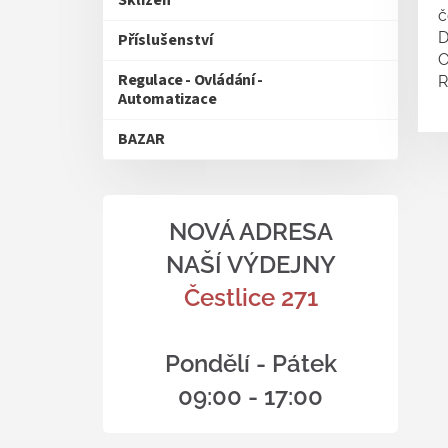
Sklizeň
č
D
Příslušenství
O
Regulace - Ovládání -
R
Automatizace
BAZAR
NOVÁ ADRESA
NAŠÍ VÝDEJNY
Čestlice 271
Pondělí - Pátek
09:00 - 17:00