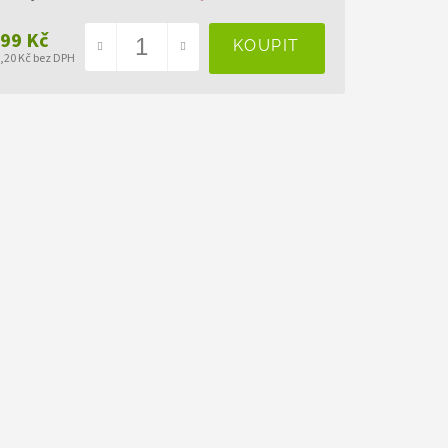
499 Kč
8,20 Kč bez DPH
ná
a: