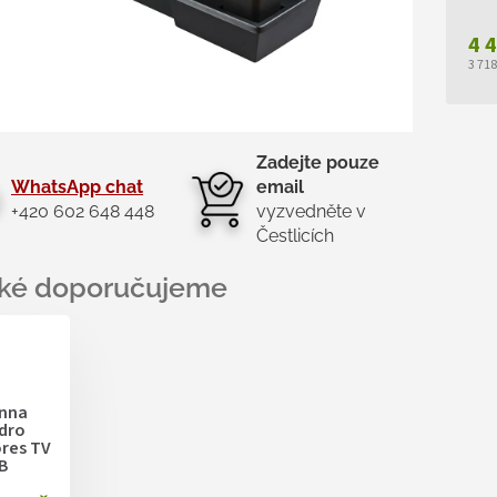
4 
3 71
Měr
cen
Zadejte pouze
WhatsApp chat
email
+420 602 648 448
vyzvedněte v
Čestlicích
nna
dro
ores TV
B