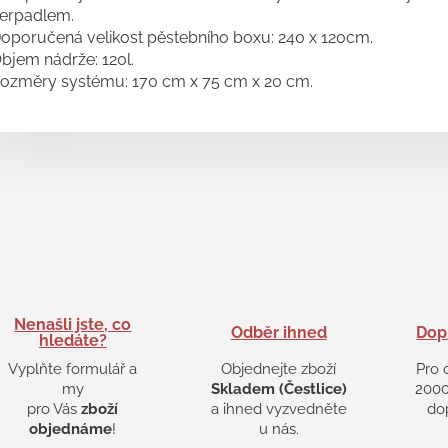
erpadlem.
oporučená velikost pěstebního boxu: 240 x 120cm.
bjem nádrže: 120l.
ozměry systému: 170 cm x 75 cm x 20 cm.
Nenašli jste, co
Odběr ihned
Dop
hledáte?
Vyplňte formulář a
Objednejte zboží
Pro 
my
Skladem (Čestlice)
2000
pro Vás
zboží
a ihned vyzvedněte
do
objednáme
!
u nás.