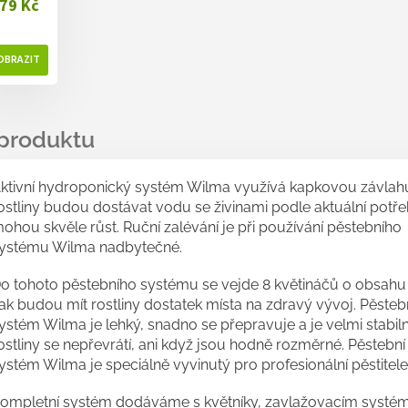
79 Kč
ktivní hydroponický systém Wilma využívá kapkovou závlahu
ostliny budou dostávat vodu se živinami podle aktuální potře
ohou skvěle růst. Ruční zalévání je při používání pěstebního
ystému Wilma nadbytečné.
o tohoto pěstebního systému se vejde 8 květináčů o obsahu 11
ak budou mít rostliny dostatek místa na zdravý vývoj. Pěsteb
ystém Wilma je lehký, snadno se přepravuje a je velmi stabiln
ostliny se nepřevrátí, ani když jsou hodně rozměrné. Pěstební
ystém Wilma je speciálně vyvinutý pro profesionální pěstitele
ompletní systém dodáváme s květníky, zavlažovacím systé