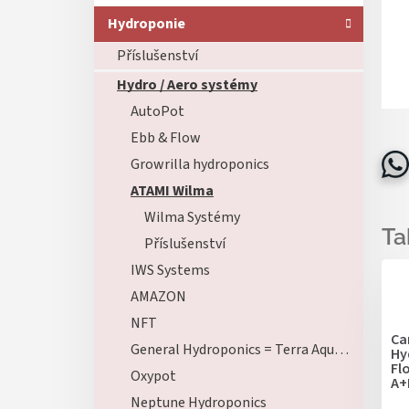
Hydroponie
Příslušenství
Hydro / Aero systémy
AutoPot
Ebb & Flow
Growrilla hydroponics
ATAMI Wilma
Wilma Systémy
Příslušenství
IWS Systems
AMAZON
NFT
Ca
General Hydroponics = Terra Aquatica
Hy
Fl
Oxypot
A+
Neptune Hydroponics