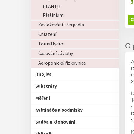
3
PLANT!T
Platinium
Zavlažování - čerpadla
Chlazení
Torus Hydro
Časování závlahy
A
Aeroponické řízkovnice
r
Hnojiva
m
s
Substráty
D
Měření
T
s
Květináče a podmisky
r
s
Sadba a klonování
K