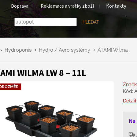
Doprava
Reklamace a vratky zboží
Kontakty
HLEDAT
Hydroponie
Hydro / Aero systémy
ATAMI Wilma
AMI WILMA LW 8 – 11L
Značk
DROZMĚR
Kód:
Detail
Na