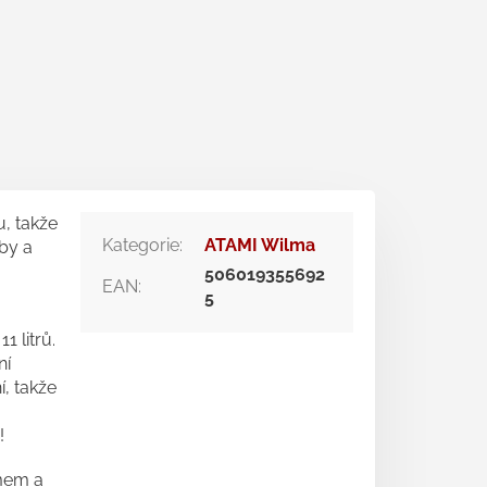
, takže
Kategorie
:
ATAMI Wilma
by a
506019355692
EAN
:
5
 litrů.
ní
í, takže
!
mem a