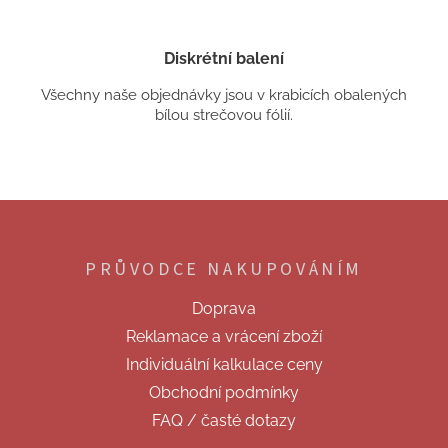
Diskrétní balení
Všechny naše objednávky jsou v krabicích obalených
bílou strečovou fólií.
Z
á
p
PRŮVODCE NAKUPOVÁNÍM
a
t
Doprava
í
Reklamace a vrácení zboží
Individuální kalkulace ceny
Obchodní podmínky
FAQ / časté dotazy