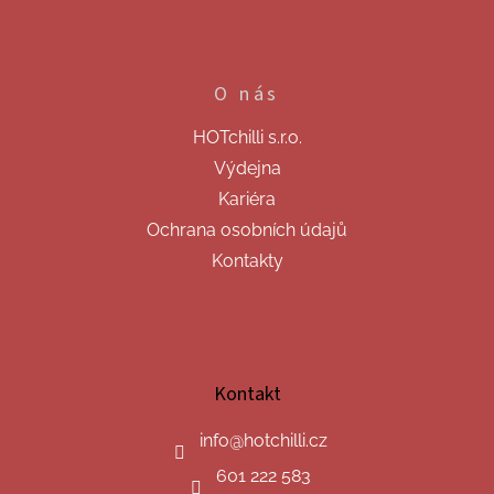
O nás
HOTchilli s.r.o.
Výdejna
Kariéra
Ochrana osobních údajů
Kontakty
Kontakt
info
@
hotchilli.cz
601 222 583