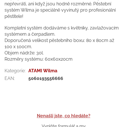
nepřevrátí, ani když jsou hodně rozměrné. Pěstební
systém Wilma je speciálně vyvinutý pro profesionální
pěstitele!
Kompletní systém dodáváme s květníky, zavlažovacím
systémem a čerpadlem.
Doporučená velikost pěstebního boxu: 80 x 80cm až
100 x 100cm.
Objem nádrže: 30l.
Rozměry systému: 60x60x20cm
Kategorie
:
ATAMI Wilma
EAN
:
5060193556666
Nenašli jste, co hledáte?
Vyplňte formulář a my