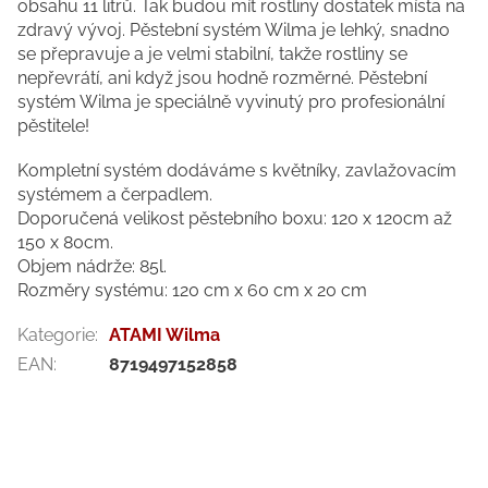
obsahu 11 litrů. Tak budou mít rostliny dostatek místa na
zdravý vývoj. Pěstební systém Wilma je lehký, snadno
se přepravuje a je velmi stabilní, takže rostliny se
nepřevrátí, ani když jsou hodně rozměrné. Pěstební
systém Wilma je speciálně vyvinutý pro profesionální
pěstitele!
Kompletní systém dodáváme s květníky, zavlažovacím
systémem a čerpadlem.
Doporučená velikost pěstebního boxu: 120 x 120cm až
150 x 80cm.
Objem nádrže: 85l.
Rozměry systému: 120 cm x 60 cm x 20 cm
Kategorie
:
ATAMI Wilma
EAN
:
8719497152858