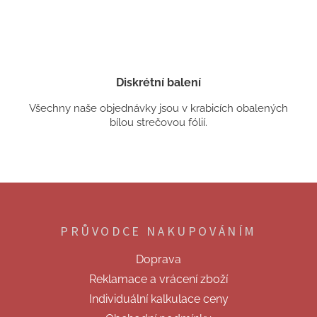
Diskrétní balení
Všechny naše objednávky jsou v krabicích obalených
bílou strečovou fólií.
Z
á
p
PRŮVODCE NAKUPOVÁNÍM
a
t
Doprava
í
Reklamace a vrácení zboží
Individuální kalkulace ceny