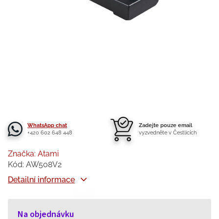
WhatsApp chat
Zadejte pouze email
+420 602 648 448
vyzvedněte v Čestlicích
Značka:
Atami
Kód:
AW508V2
Detailní informace
Na objednávku