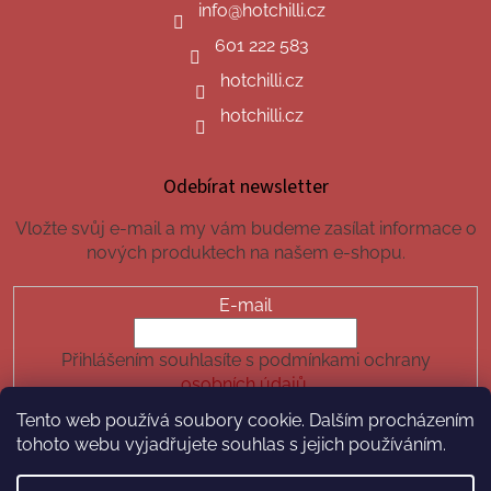
info
@
hotchilli.cz
601 222 583
hotchilli.cz
hotchilli.cz
Odebírat newsletter
Vložte svůj e-mail a my vám budeme zasílat informace o
nových produktech na našem e-shopu.
E-mail
Přihlášením souhlasíte s podmínkami ochrany
osobních údajů.
Tento web používá soubory cookie. Dalším procházením
PŘIHLÁSIT SE
tohoto webu vyjadřujete souhlas s jejich používáním.