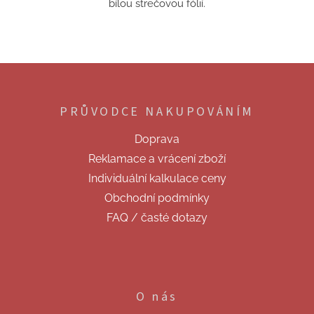
bílou strečovou fólií.
Z
á
p
PRŮVODCE NAKUPOVÁNÍM
a
t
Doprava
í
Reklamace a vrácení zboží
Individuální kalkulace ceny
Obchodní podmínky
FAQ / časté dotazy
O nás