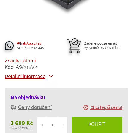
WhatsApp chat
Zadejte pouze email
+420 602 648 448
vyzvedněte v Čestlicích
Značka:
Atami
Kód:
AW318V2
Detailní informace
Na objednávku
Chci lepší cenu!
Ceny doručení
3 699 Kč
3 057 Kč bez DPH