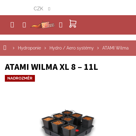
Přejít
CZK
na
obsah
NÁKUPNÍ
KOŠÍK
Hydroponie
Hydro / Aero systémy
ATAMI Wilma
ATAMI WILMA XL 8 – 11L
NADROZMĚR