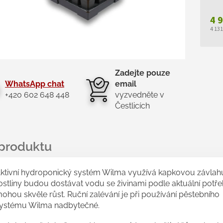
4 
4 13
Měr
cen
Zadejte pouze
WhatsApp chat
email
+420 602 648 448
vyzvedněte v
Čestlicích
ktivní hydroponický systém Wilma využívá kapkovou závlahu
ostliny budou dostávat vodu se živinami podle aktuální potře
ohou skvěle růst. Ruční zalévání je při používání pěstebního
ystému Wilma nadbytečné.