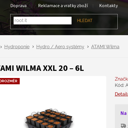
Doprava
Reklamace a vratky zboží
Kontakty
HLEDAT
Hydroponie
Hydro / Aero systémy
ATAMI Wilma
AMI WILMA XXL 20 – 6L
Značk
DROZMĚR
Kód:
Detail
Na