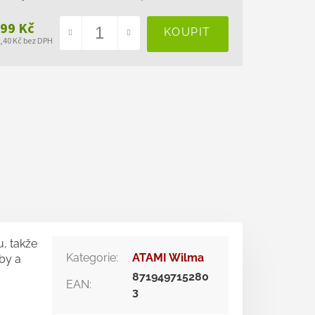
999 Kč
1,40 Kč bez DPH
ná
a:
, takže
Kategorie
:
ATAMI Wilma
by a
871949715280
EAN
:
3