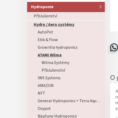
Hydroponie
Příslušenství
Hydro / Aero systémy
AutoPot
Ebb & Flow
Growrilla hydroponics
ATAMI Wilma
Wilma Systémy
Příslušenství
IWS Systems
AMAZON
A
NFT
r
General Hydroponics = Terra Aquatica
m
Oxypot
s
Neptune Hydroponics