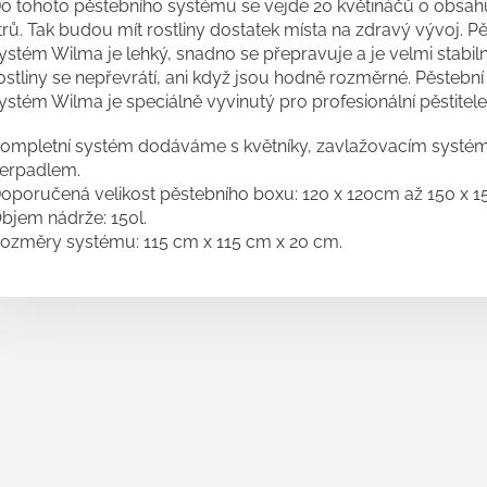
o tohoto pěstebního systému se vejde 20 květináčů o obsah
itrů. Tak budou mít rostliny dostatek místa na zdravý vývoj. P
ystém Wilma je lehký, snadno se přepravuje a je velmi stabiln
ostliny se nepřevrátí, ani když jsou hodně rozměrné. Pěstební
ystém Wilma je speciálně vyvinutý pro profesionální pěstitele
ompletní systém dodáváme s květníky, zavlažovacím systé
erpadlem.
oporučená velikost pěstebního boxu: 120 x 120cm až 150 x 
bjem nádrže: 150l.
ozměry systému: 115 cm x 115 cm x 20 cm.