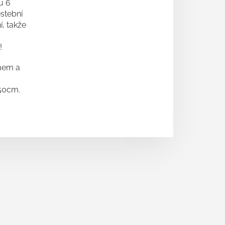
u 6
ěstební
í, takže
!
mem a
150cm.