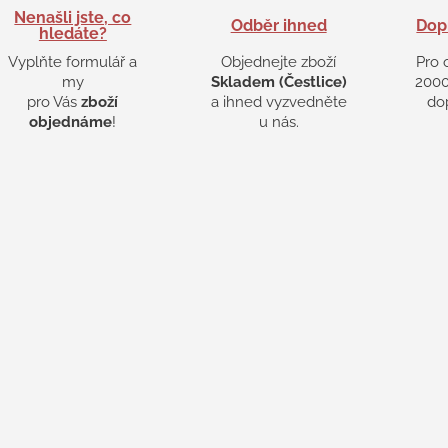
Nenašli jste, co
Odběr ihned
Dop
hledáte?
Vyplňte formulář a
Objednejte zboží
Pro 
my
Skladem (Čestlice)
2000
pro Vás
zboží
a ihned vyzvedněte
do
objednáme
!
u nás.