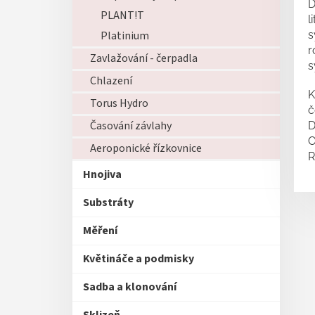
D
PLANT!T
l
Platinium
s
r
Zavlažování - čerpadla
s
Chlazení
K
Torus Hydro
č
Časování závlahy
D
O
Aeroponické řízkovnice
R
Hnojiva
Substráty
Měření
Květináče a podmisky
Sadba a klonování