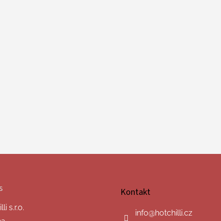
s
Kontakt
i s.r.o.
info
@
hotchilli.cz