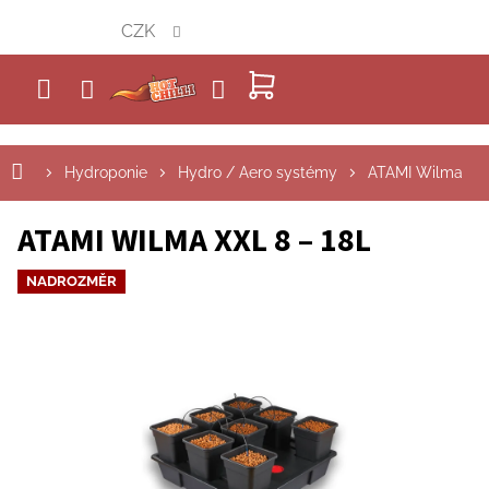
Přejít
CZK
na
obsah
NÁKUPNÍ
KOŠÍK
Hydroponie
Hydro / Aero systémy
ATAMI Wilma
ATAMI WILMA XXL 8 – 18L
NADROZMĚR