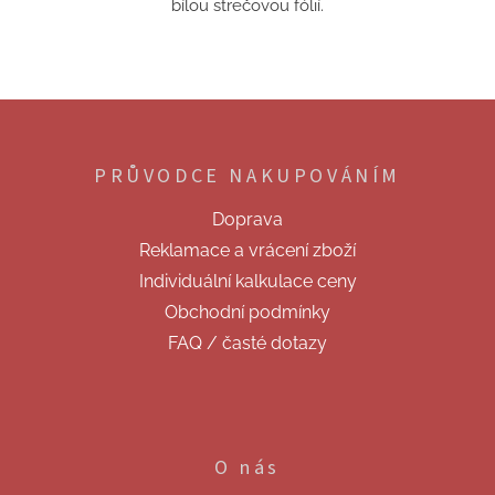
bílou strečovou fólií.
Z
á
p
PRŮVODCE NAKUPOVÁNÍM
a
t
Doprava
í
Reklamace a vrácení zboží
Individuální kalkulace ceny
Obchodní podmínky
FAQ / časté dotazy
O nás