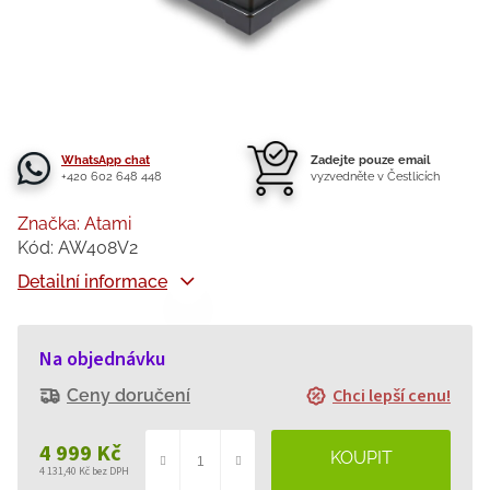
WhatsApp chat
Zadejte pouze email
+420 602 648 448
vyzvedněte v Čestlicích
Značka:
Atami
Kód:
AW408V2
Detailní informace
Na objednávku
Chci lepší cenu!
Ceny doručení
4 999 Kč
4 131,40 Kč bez DPH