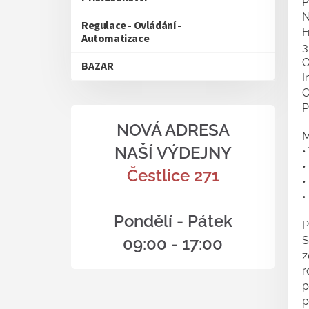
P
N
Regulace - Ovládání -
F
Automatizace
3
O
BAZAR
I
O
P
NOVÁ ADRESA
M
NAŠÍ VÝDEJNY
•
•
Čestlice 271
•
•
Pondělí - Pátek
P
09:00 - 17:00
S
z
r
p
p