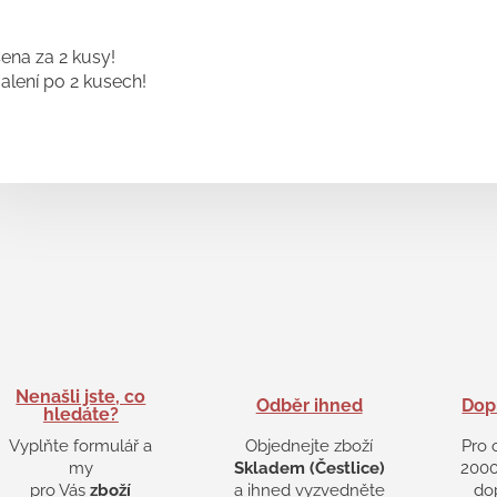
ena za 2 kusy!
alení po 2 kusech!
Nenašli jste, co
Odběr ihned
Dop
hledáte?
Vyplňte formulář a
Objednejte zboží
Pro 
my
Skladem (Čestlice)
2000
pro Vás
zboží
a ihned vyzvedněte
do