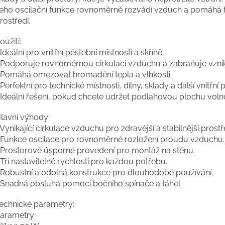
eho oscilační funkce rovnoměrně rozvádí vzduch a pomáhá tak
rostředí.
oužití:
 Ideální pro vnitřní pěstební místnosti a skříně.
 Podporuje rovnoměrnou cirkulaci vzduchu a zabraňuje vzni
 Pomáhá omezovat hromadění tepla a vlhkosti.
 Perfektní pro technické místnosti, dílny, sklady a další vnitřní 
 Ideální řešení, pokud chcete udržet podlahovou plochu voln
lavní výhody:
 Vynikající cirkulace vzduchu pro zdravější a stabilnější prostř
 Funkce oscilace pro rovnoměrné rozložení proudu vzduchu.
 Prostorově úsporné provedení pro montáž na stěnu.
 Tři nastavitelné rychlosti pro každou potřebu.
 Robustní a odolná konstrukce pro dlouhodobé používání.
 Snadná obsluha pomocí bočního spínače a táhel.
echnické parametry:
arametry