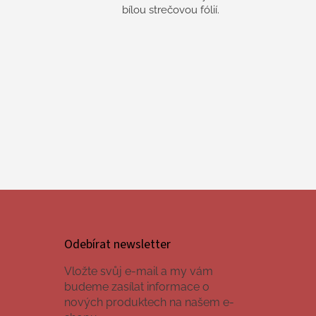
bílou strečovou fólií.
Odebírat newsletter
Vložte svůj e-mail a my vám
budeme zasílat informace o
nových produktech na našem e-