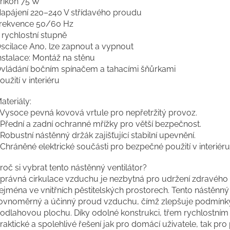
říkon 75 W
apájení 220–240 V střídavého proudu
rekvence 50/60 Hz
 rychlostní stupně
scilace Ano, lze zapnout a vypnout
nstalace: Montáž na stěnu
vládání bočním spínačem a tahacími šňůrkami
oužití v interiéru
ateriály:
⁠ ⁠Vysoce pevná kovová vrtule pro nepřetržitý provoz.
 Přední a zadní ochranné mřížky pro větší bezpečnost.
 Robustní nástěnný držák zajišťující stabilní upevnění.
⁠ ⁠Chráněné elektrické součásti pro bezpečné použití v interiéru
roč si vybrat tento nástěnný ventilátor?
právná cirkulace vzduchu je nezbytná pro udržení zdravého pr
ejména ve vnitřních pěstitelských prostorech. Tento nástěnný v
ovnoměrný a účinný proud vzduchu, čímž zlepšuje podmínky 
odlahovou plochu. Díky odolné konstrukci, třem rychlostním
raktické a spolehlivé řešení jak pro domácí uživatele, tak pro p