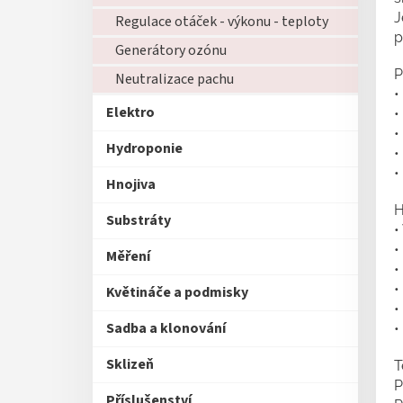
J
Regulace otáček - výkonu - teploty
p
Generátory ozónu
P
Neutralizace pachu
•
Elektro
•
•
Hydroponie
•
•
Hnojiva
H
Substráty
•
•
Měření
•
•
Květináče a podmisky
•
Sadba a klonování
•
Sklizeň
T
P
Příslušenství