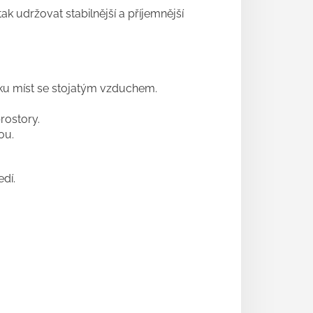
 udržovat stabilnější a příjemnější
ku míst se stojatým vzduchem.
prostory.
ou.
edí.