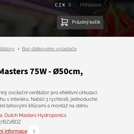
CZK
Přihlášení
NÁKUPNÍ
Prázdný košík
KOŠÍK
ilátory
Bez dálkového ovladače
hMasters 75W - Ø50cm,
ný oscilační ventilátor pro efektivní cirkulaci
u v interiéru. Nabízí 3 rychlosti, jednoduché
ání tahovými šňůrami a montáž na stěnu.
a:
Dutch Masters Hydroponics
37BZ2BDZ
ní informace