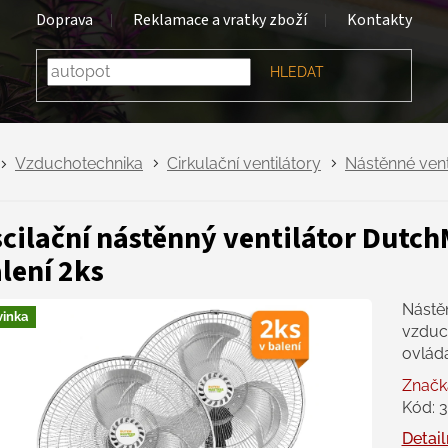
Doprava
Reklamace a vratky zboží
Kontakty
HLEDAT
Vzduchotechnika
Cirkulační ventilátory
Nástěnné vent
cilační nástěnný ventilátor Dutc
lení 2ks
Nástěn
inka
vzduch
ovlád
Značk
Kód:
Detail