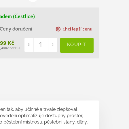
adem (Čestlice)
Chci lepší cenu!
Ceny doručení
199 Kč
7,40 Kč bez DPH
ná
a:
en tak, aby účinně a trvale zlepšoval
rovedení optimalizuje dostupný prostor,
o pěstební místnosti, pěstební stany, dílny,