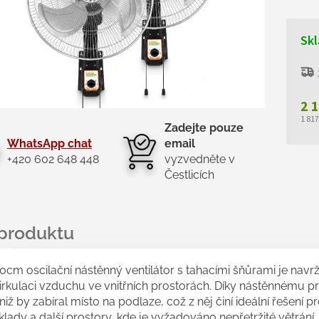
Skl
2 
1 81
Zadejte pouze
Měr
WhatsApp chat
email
cen
+420 602 648 448
vyzvedněte v
Čestlicích
0cm oscilační nástěnný ventilátor s tahacími šňůrami je navrž
irkulaci vzduchu ve vnitřních prostorách. Díky nástěnnému p
niž by zabíral místo na podlaze, což z něj činí ideální řešení pr
klady a další prostory, kde je vyžadováno nepřetržité větrání.