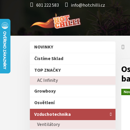
Přejít
601 222 583
info@hotchilli.cz
na
obsah
P
Přeskočit
NOVINKY
o
kategorie
s
Čistíme Sklad
t
Os
r
TOP ZNAČKY
a
ba
AC Infinity
n
n
Growboxy
Nov
í
p
Osvětlení
a
n
Vzduchotechnika
e
Ventilátory
l