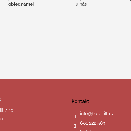
objednáme
!
u nás.
s
Kontakt
i s.r.o.
info
@
hotchilli.cz
na
601 222 583
a