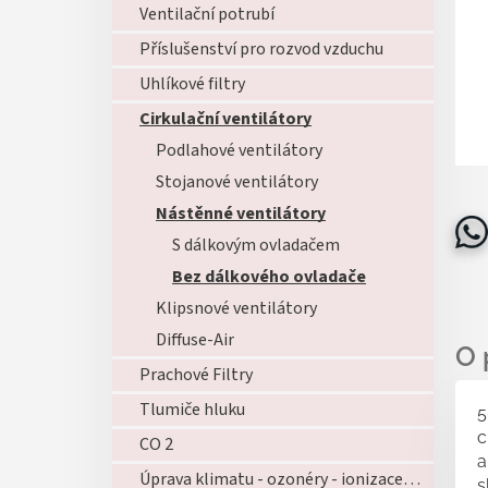
Ventilační potrubí
Příslušenství pro rozvod vzduchu
Uhlíkové filtry
Cirkulační ventilátory
Podlahové ventilátory
Stojanové ventilátory
Nástěnné ventilátory
S dálkovým ovladačem
Bez dálkového ovladače
Klipsnové ventilátory
Diffuse-Air
Prachové Filtry
Tlumiče hluku
5
c
CO 2
a
Úprava klimatu - ozonéry - ionizace - zvlhčovače - atd...
s