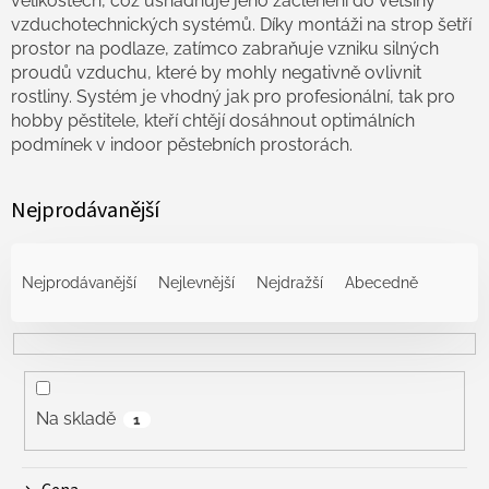
velikostech, což usnadňuje jeho začlenění do většiny
vzduchotechnických systémů. Díky montáži na strop šetří
prostor na podlaze, zatímco zabraňuje vzniku silných
proudů vzduchu, které by mohly negativně ovlivnit
rostliny. Systém je vhodný jak pro profesionální, tak pro
hobby pěstitele, kteří chtějí dosáhnout optimálních
podmínek v indoor pěstebních prostorách.
Nejprodávanější
Ř
a
Nejprodávanější
Nejlevnější
Nejdražší
Abecedně
z
e
n
í
p
r
Na skladě
1
o
d