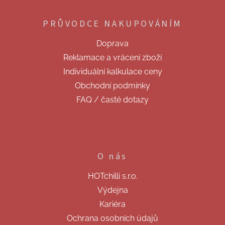
á
p
PRŮVODCE NAKUPOVÁNÍM
a
t
Doprava
í
Reklamace a vrácení zboží
Individuální kalkulace ceny
Obchodní podmínky
FAQ / časté dotazy
O nás
HOTchilli s.r.o.
Výdejna
Kariéra
Ochrana osobních údajů