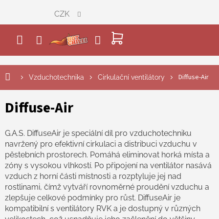
Přejít
CZK
na
obsah
NÁKUPNÍ
KOŠÍK
Diffuse-Air
Vzduchotechnika
Cirkulační ventilátory
Diffuse-Air
G.A.S. DiffuseAir
je speciální díl pro vzduchotechniku
navržený pro efektivní cirkulaci a distribuci vzduchu v
pěstebních prostorech. Pomáhá eliminovat horká místa a
zóny s vysokou vlhkostí. Po připojení na ventilátor nasává
vzduch z horní části místnosti a rozptyluje jej nad
rostlinami, čímž vytváří rovnoměrné proudění vzduchu a
zlepšuje celkové podmínky pro růst. DiffuseAir je
kompatibilní s ventilátory RVK a je dostupný v různých