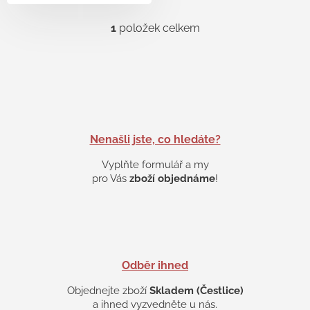
1
položek celkem
O
v
l
á
d
a
c
í
p
Nenašli jste, co hledáte?
r
v
Vyplňte formulář a my
k
pro Vás
zboží objednáme
!
y
v
ý
p
i
s
Odběr ihned
u
Objednejte zboží
Skladem (Čestlice)
a ihned vyzvedněte u nás.