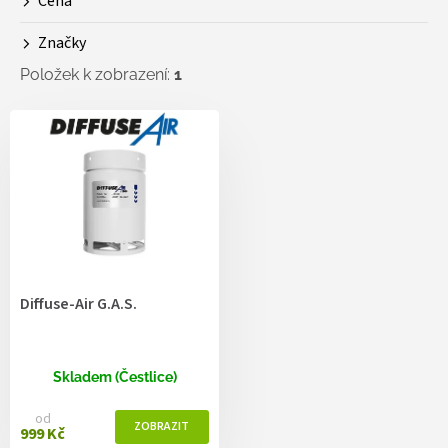
Cena
u
k
Značky
t
ů
Položek k zobrazení:
1
V
ý
p
i
s
p
r
o
d
Diffuse-Air G.A.S.
u
k
t
ů
Skladem (Čestlice)
od
999 Kč