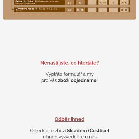
Nenašli jste, co hledáte?
Vyplňte formulář a my
pro Vás
zboží objednáme
!
Odběr ihned
Objednejte zboží
Skladem (Čestlice)
a ihned vyzvedněte u nás.