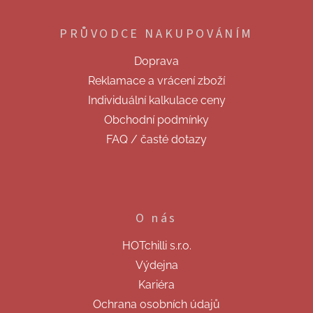
á
p
PRŮVODCE NAKUPOVÁNÍM
a
t
Doprava
í
Reklamace a vrácení zboží
Individuální kalkulace ceny
Obchodní podmínky
FAQ / časté dotazy
O nás
HOTchilli s.r.o.
Výdejna
Kariéra
Ochrana osobních údajů