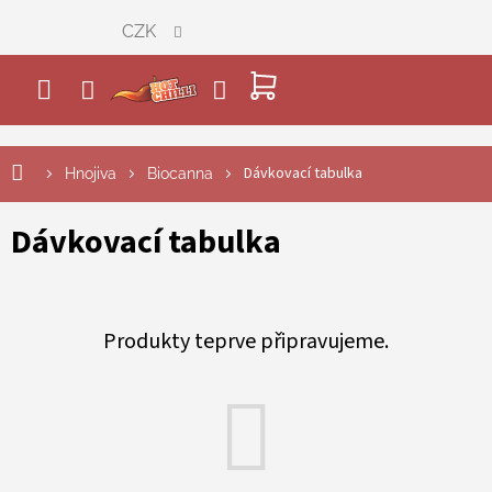
Přejít
CZK
na
obsah
NÁKUPNÍ
KOŠÍK
Dávkovací tabulka
Hnojiva
Biocanna
Dávkovací tabulka
Produkty teprve připravujeme.