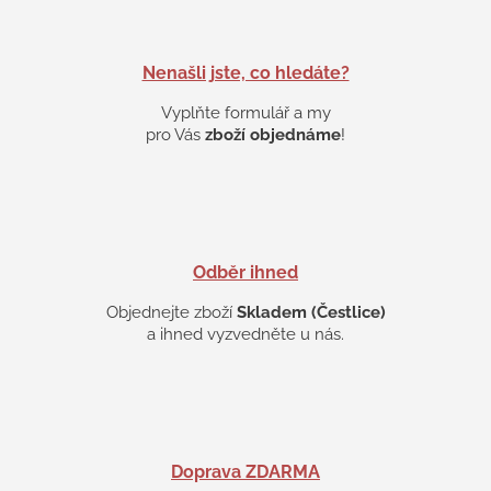
a
c
í
p
Nenašli jste, co hledáte?
r
v
Vyplňte formulář a my
k
pro Vás
zboží objednáme
!
y
v
ý
p
i
s
Odběr ihned
u
Objednejte zboží
Skladem (Čestlice)
a ihned vyzvedněte u nás.
Doprava ZDARMA