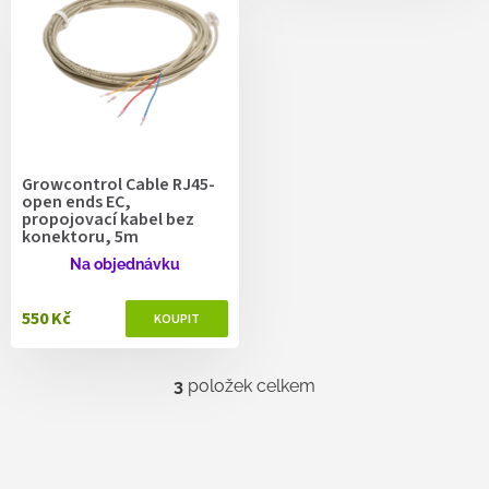
Growcontrol Cable RJ45-
open ends EC,
propojovací kabel bez
konektoru, 5m
Na objednávku
550 Kč
3
položek celkem
O
v
l
á
d