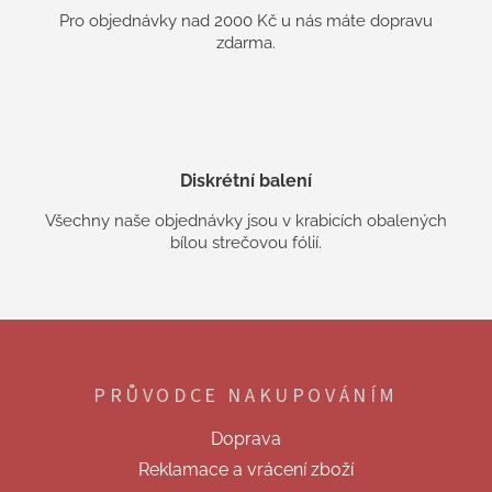
Pro objednávky nad 2000 Kč u nás máte dopravu
zdarma.
Diskrétní balení
Všechny naše objednávky jsou v krabicích obalených
bílou strečovou fólií.
Z
á
p
PRŮVODCE NAKUPOVÁNÍM
a
t
Doprava
í
Reklamace a vrácení zboží