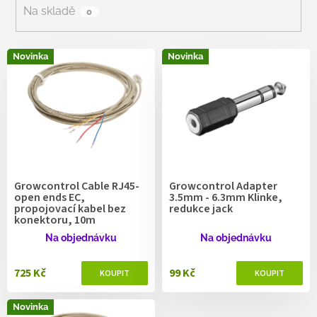
r
Na skladě
0
o
d
V
u
Novinka
Novinka
ý
k
p
t
i
ů
s
p
r
o
d
Growcontrol Cable RJ45-
Growcontrol Adapter
u
open ends EC,
3.5mm - 6.3mm Klinke,
k
propojovací kabel bez
redukce jack
konektoru, 10m
t
ů
Na objednávku
Na objednávku
725 Kč
99 Kč
Novinka