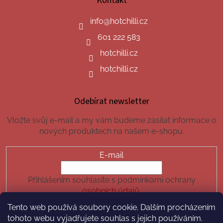
Kontakt
info
@
hotchilli.cz
601 222 583
hotchilli.cz
hotchilli.cz
Odebírat newsletter
Vložte svůj e-mail a my vám budeme zasílat informace o
nových produktech na našem e-shopu.
E-mail
Přihlášením souhlasíte s podmínkami ochrany
osobních údajů.
Tento web používá soubory cookie. Dalším procházením
PŘIHLÁSIT SE
tohoto webu vyjadřujete souhlas s jejich používáním.