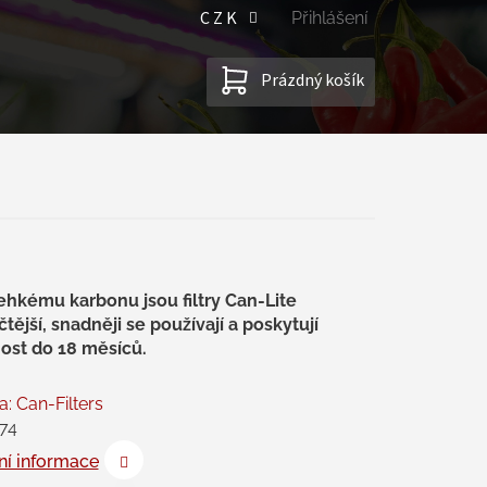
CZK
Přihlášení
NÁKUPNÍ
Prázdný košík
KOŠÍK
lehkému karbonu jsou filtry Can-Lite
čtější, snadněji se používají a poskytují
nost do 18 měsíců.
a:
Can-Filters
74
ní informace