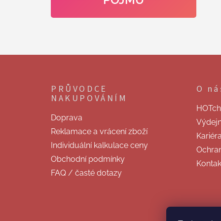
Z
á
p
PRŮVODCE
O ná
a
NAKUPOVÁNÍM
t
HOTchill
í
Doprava
Výdej
Reklamace a vrácení zboží
Kariér
Individuální kalkulace ceny
Ochran
Obchodní podmínky
Kontak
FAQ / časté dotazy