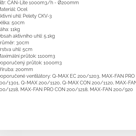
iltr: CAN-Lite 1000m3/h - Ø200mm
ateriál: Ocel
ktivní uhlí: Pelety CKV-3
élka: 50cm
áha: 11kg
bsah aktivního uhlí: 5.1kg
růměr: 30cm
rstva uhlí: 5cm
aximální průtok: 1100m3
oporučený průtok: 1000m3
říruba: 200mm
oporučené ventilátory:
Q-MAX EC 200/1203, MAX-FAN PRO
00/1301, Q-MAX 200/1120, Q-MAX CON 200/1120, MAX-FA
00/1218, MAX-FAN PRO CON 200/1218, MAX-FAN 200/920