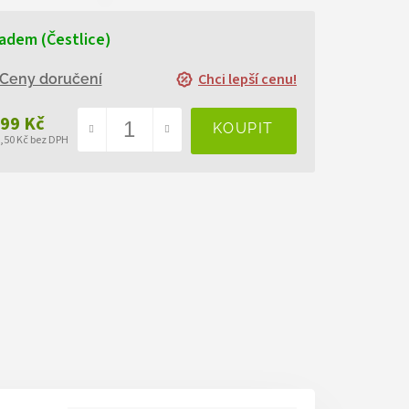
adem (Čestlice)
Chci lepší cenu!
Ceny doručení
999 Kč
8,50 Kč bez DPH
ná
a: