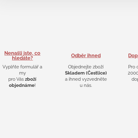
Nenašli jste, co
Odběr ihned
Dop
hledáte?
Vyplňte formulář a
Objednejte zboží
Pro 
my
Skladem (Čestlice)
2000
pro Vás
zboží
a ihned vyzvedněte
do
objednáme
!
u nás.