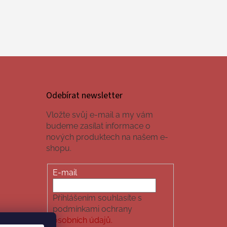
Odebírat newsletter
Vložte svůj e-mail a my vám
budeme zasílat informace o
nových produktech na našem e-
shopu.
E-mail
Přihlášením souhlasíte s
podmínkami ochrany
osobních údajů.