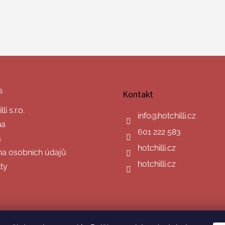
s
Kontakt
i s.r.o.
info
@
hotchilli.cz
na
601 222 583
a
hotchilli.cz
a osobních údajů
hotchilli.cz
ty