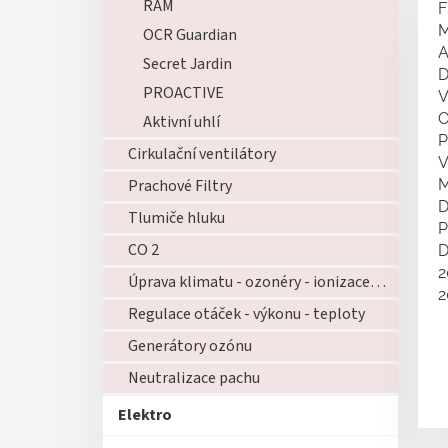
RAM
F
M
OCR Guardian
A
Secret Jardin
D
PROACTIVE
V
O
Aktivní uhlí
P
Cirkulační ventilátory
V
Prachové Filtry
M
D
Tlumiče hluku
P
CO 2
D
2
Úprava klimatu - ozonéry - ionizace - zvlhčovače - atd...
2
Regulace otáček - výkonu - teploty
Generátory ozónu
Neutralizace pachu
Elektro