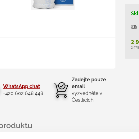
Skl
2 
2 47
Měr
cen
Zadejte pouze
WhatsApp chat
email
+420 602 648 448
vyzvedněte v
Čestlicích