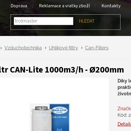
Doprava
Reklamace a vratky zboží
Kontakty
HLEDAT
Vzduchotechnika
Uhlíkové filtry
Can-Filters
ltr CAN-Lite 1000m3/h - Ø200mm
Díky 
prakti
život
Značk
Kód:
2
Detail