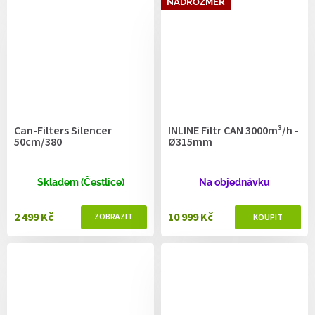
NADROZMĚR
Can-Filters Silencer
INLINE Filtr CAN 3000m³/h -
50cm/380
Ø315mm
Skladem (Čestlice)
Na objednávku
2 499 Kč
10 999 Kč