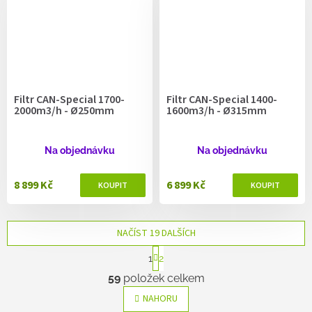
Filtr CAN-Special 1700-
Filtr CAN-Special 1400-
2000m3/h - Ø250mm
1600m3/h - Ø315mm
Na objednávku
Na objednávku
8 899 Kč
6 899 Kč
NAČÍST 19 DALŠÍCH
S
1
2
t
O
r
59
položek celkem
v
á
l
n
NAHORU
k
á