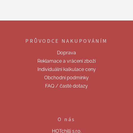
o
d
v
a
á
c
n
í
Z
í
p
á
r
p
v
PRŮVODCE NAKUPOVÁNÍM
a
k
t
y
Doprava
í
v
Reklamace a vrácení zboží
ý
p
Individuální kalkulace ceny
i
Obchodní podmínky
s
u
FAQ / časté dotazy
O nás
HOTchilli s.r.o.