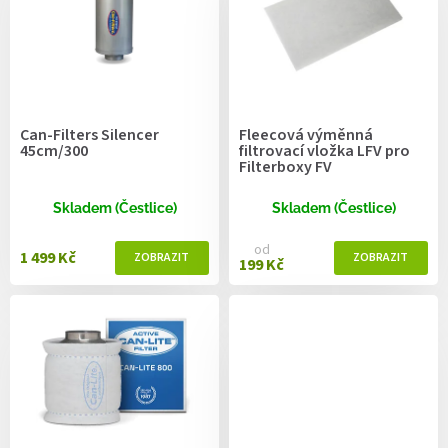
r
o
d
u
k
t
Can-Filters Silencer
Fleecová výměnná
ů
45cm/300
filtrovací vložka LFV pro
Filterboxy FV
Skladem (Čestlice)
Skladem (Čestlice)
od
1 499 Kč
199 Kč