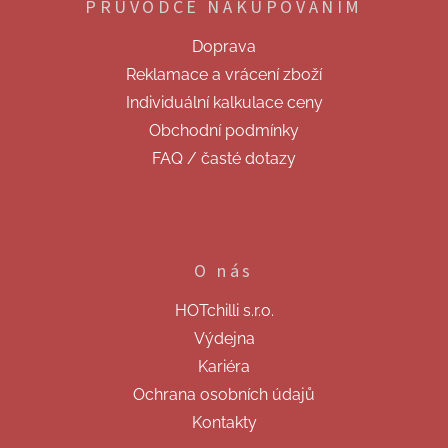
PRŮVODCE NAKUPOVÁNÍM
a
t
Doprava
í
Reklamace a vrácení zboží
Individuální kalkulace ceny
Obchodní podmínky
FAQ / časté dotazy
O nás
HOTchilli s.r.o.
Výdejna
Kariéra
Ochrana osobních údajů
Kontakty