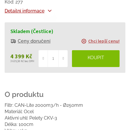
Kód:
277
Detailní informace
Skladem (Čestlice)
Chci lepší cenu!
Ceny doručení
4 399 Kč
3 635,50 Kč bez DPH
Měrná
cena:
Filtr: CAN-Lite 2000m3/h - Ø250mm
Materiál: Ocel
Aktivní uhlí: Pelety CKV-3
Délka: 100cm