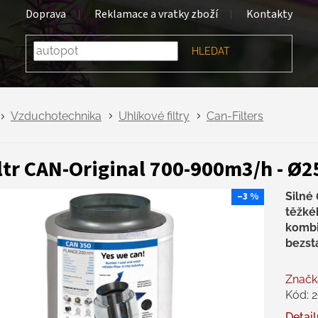
Doprava
Reklamace a vratky zboží
Kontakty
HLEDAT
Vzduchotechnika
Uhlíkové filtry
Can-Filters
ltr CAN-Original 700-900m3/h - 
–3 %
Silné
těžkéh
kombi
bezst
Značk
Kód:
2
Detail