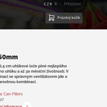
CZK
Přihlášení
NÁKUPNÍ
Prázdný košík
KOŠÍK
Ø250mm
 6,5 cm uhlíkové lože plné nejlepšího
o uhlíku a až 30 měsíční životností. V
naci se správným ventilátorem jde o
arostnou kombinaci.
a:
Can-Filters
97
ní informace