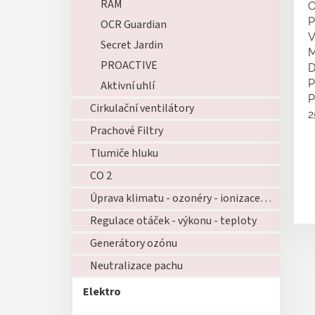
RAM
O
P
OCR Guardian
V
Secret Jardin
M
PROACTIVE
D
P
Aktivní uhlí
P
Cirkulační ventilátory
2
Prachové Filtry
Tlumiče hluku
CO 2
Úprava klimatu - ozonéry - ionizace - zvlhčovače - atd...
Regulace otáček - výkonu - teploty
Generátory ozónu
Neutralizace pachu
Elektro