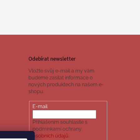
Odebírat newsletter
Vložte svůj e-mail a my vám
budeme zasílat informace o
nových produktech na našem e-
shopu.
E-mail
Přihlášením souhlasíte s
podmínkami ochrany
osobních údajů.