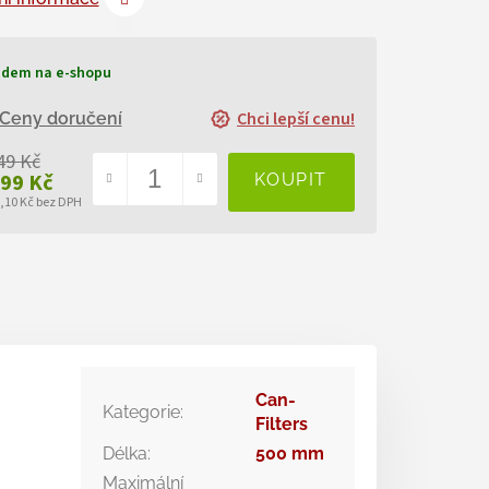
adem na e-shopu
Chci lepší cenu!
Ceny doručení
49 Kč
799 Kč
6,10 Kč bez DPH
ná
a:
Can-
Kategorie
:
Filters
Délka
:
500 mm
Maximální