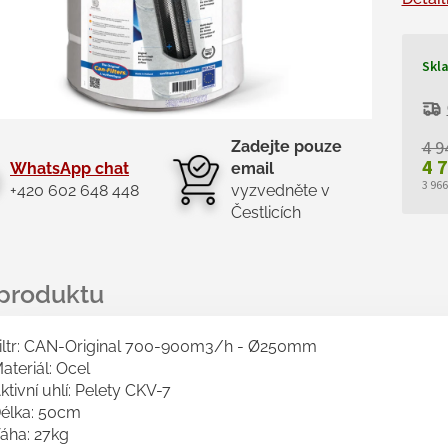
Skl
4 9
Zadejte pouze
4 
WhatsApp chat
email
3 96
+420 602 648 448
vyzvedněte v
Měr
Čestlicích
cen
iltr: CAN-Original 700-900m3/h - Ø250mm
ateriál: Ocel
ktivní uhlí: Pelety CKV-7
élka: 50cm
áha: 27kg