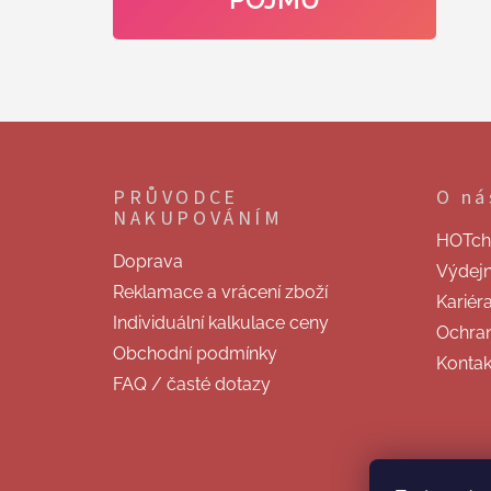
Z
á
p
PRŮVODCE
O ná
a
NAKUPOVÁNÍM
t
HOTchill
í
Doprava
Výdej
Reklamace a vrácení zboží
Kariér
Individuální kalkulace ceny
Ochran
Obchodní podmínky
Kontak
FAQ / časté dotazy