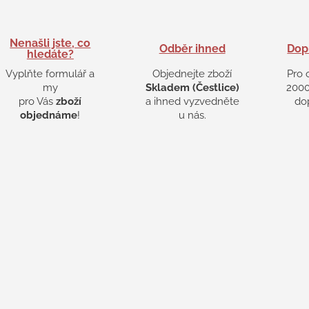
Nenašli jste, co
Odběr ihned
Dop
hledáte?
Vyplňte formulář a
Objednejte zboží
Pro 
my
Skladem (Čestlice)
2000
pro Vás
zboží
a ihned vyzvedněte
do
objednáme
!
u nás.