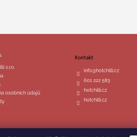
s
Kontakt
i s.r.o.
info
@
hotchilli.cz
na
601 222 583
a
hotchilli.cz
a osobních údajů
hotchilli.cz
ty