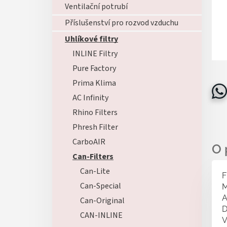
Ventilační potrubí
Příslušenství pro rozvod vzduchu
Uhlíkové filtry
INLINE Filtry
Pure Factory
Prima Klima
AC Infinity
Rhino Filters
Phresh Filter
CarboAIR
Can-Filters
Can-Lite
F
Can-Special
M
A
Can-Original
D
CAN-INLINE
V