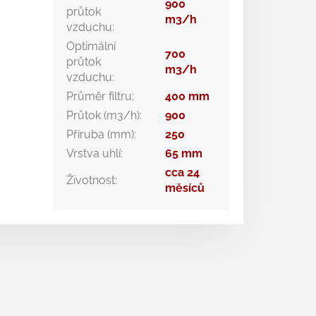
900
průtok
m3/h
vzduchu
:
Optimální
700
průtok
m3/h
vzduchu
:
Průměr filtru
:
400 mm
Průtok (m3/h)
:
900
Příruba (mm)
:
250
Vrstva uhlí
:
65 mm
cca 24
Životnost
:
měsíců