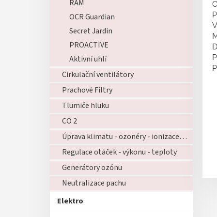
RAM
O
P
OCR Guardian
V
Secret Jardin
M
PROACTIVE
D
P
Aktivní uhlí
P
Cirkulační ventilátory
Prachové Filtry
Tlumiče hluku
CO 2
Úprava klimatu - ozonéry - ionizace - zvlhčovače - atd...
Regulace otáček - výkonu - teploty
Generátory ozónu
Neutralizace pachu
Elektro