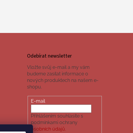
Odebírat newsletter
Vložte svůj e-mail a my vám
budeme zasílat informace o
nových produktech na našem e-
shopu.
E-mail
Přihlášením souhlasíte s
podmínkami ochrany
osobních údajů.