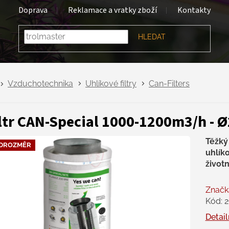
Doprava
Reklamace a vratky zboží
Kontakty
HLEDAT
Vzduchotechnika
Uhlíkové filtry
Can-Filters
ltr CAN-Special 1000-1200m3/h -
Těžký
DROZMĚR
uhlíko
životn
Značk
Kód:
2
Detail