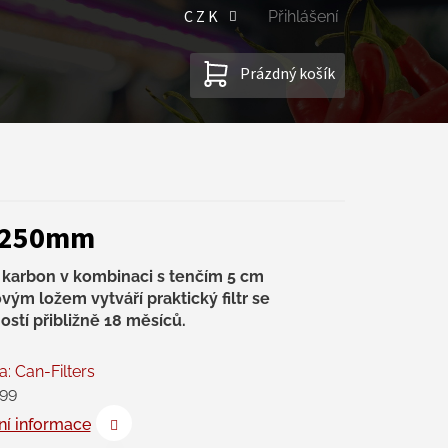
CZK
Přihlášení
NÁKUPNÍ
Prázdný košík
KOŠÍK
 Ø250mm
 karbon v kombinaci s tenčím 5 cm
vým ložem vytváří praktický filtr se
ostí přibližně 18 měsíců.
a:
Can-Filters
99
ní informace