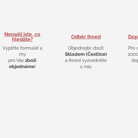
Nenašli jste, co
Odběr ihned
Dop
hledáte?
Vyplňte formulář a
Objednejte zboží
Pro 
my
Skladem (Čestlice)
2000
pro Vás
zboží
a ihned vyzvedněte
do
objednáme
!
u nás.