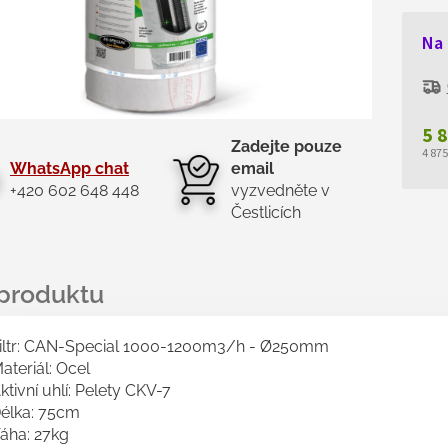
Na
5 
Zadejte pouze
4 87
WhatsApp chat
email
Měr
+420 602 648 448
vyzvedněte v
cen
Čestlicích
iltr: CAN-Special 1000-1200m3/h - Ø250mm
ateriál: Ocel
ktivní uhlí: Pelety CKV-7
élka: 75cm
áha: 27kg