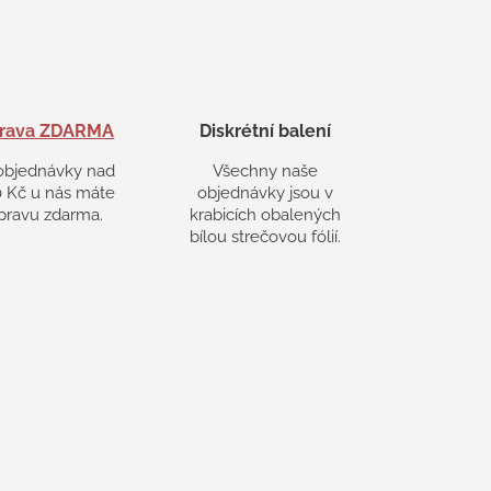
rava ZDARMA
Diskrétní balení
objednávky nad
Všechny naše
 Kč u nás máte
objednávky jsou v
pravu zdarma.
krabicích obalených
bílou strečovou fólií.