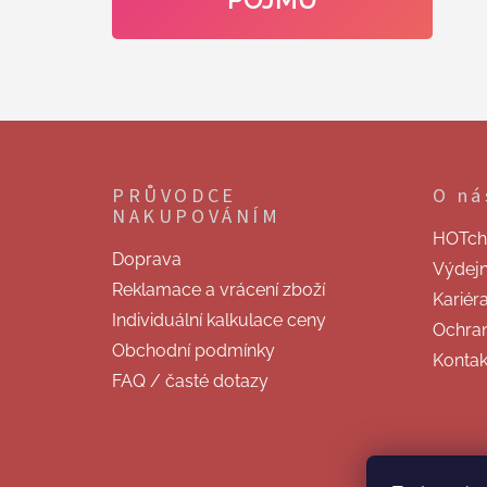
Z
á
p
PRŮVODCE
O ná
a
NAKUPOVÁNÍM
t
HOTchill
í
Doprava
Výdej
Reklamace a vrácení zboží
Kariér
Individuální kalkulace ceny
Ochran
Obchodní podmínky
Kontak
FAQ / časté dotazy