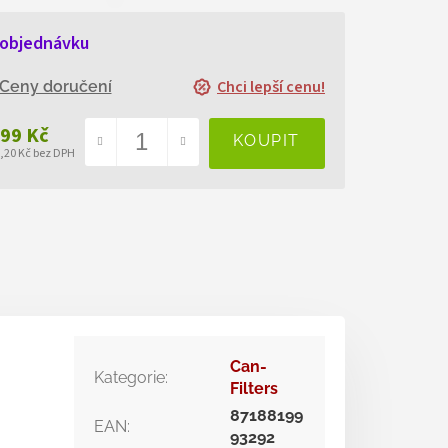
 objednávku
Chci lepší cenu!
Ceny doručení
899 Kč
5,20 Kč bez DPH
ná
a:
Can-
Kategorie
:
Filters
87188199
EAN
:
93292