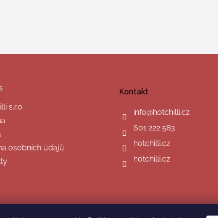
s
Kontakt
i s.r.o.
info
@
hotchilli.cz
na
601 222 583
a
hotchilli.cz
a osobních údajů
hotchilli.cz
ty