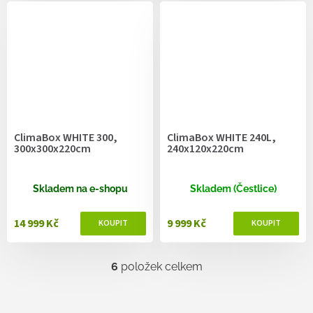
ClimaBox WHITE 300,
ClimaBox WHITE 240L,
300x300x220cm
240x120x220cm
Skladem na e-shopu
Skladem (Čestlice)
14 999 Kč
9 999 Kč
6
položek celkem
O
v
l
á