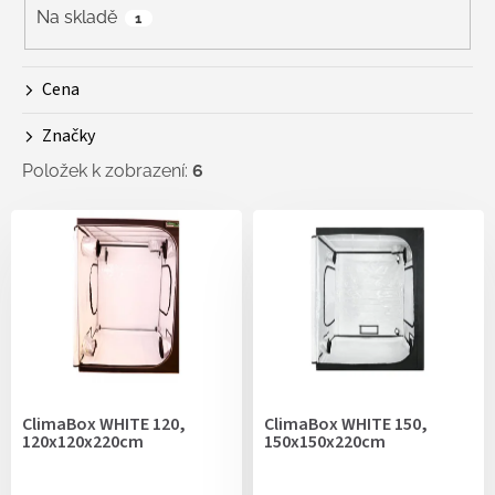
r
Na skladě
1
o
d
Cena
u
k
Značky
t
ů
Položek k zobrazení:
6
V
ý
p
i
s
p
r
o
d
ClimaBox WHITE 120,
ClimaBox WHITE 150,
u
120x120x220cm
150x150x220cm
k
t