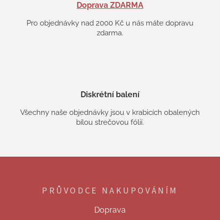
Doprava ZDARMA
Pro objednávky nad 2000 Kč u nás máte dopravu
zdarma.
Diskrétní balení
Všechny naše objednávky jsou v krabicích obalených
bílou strečovou fólií.
Z
á
p
PRŮVODCE NAKUPOVÁNÍM
a
t
Doprava
í