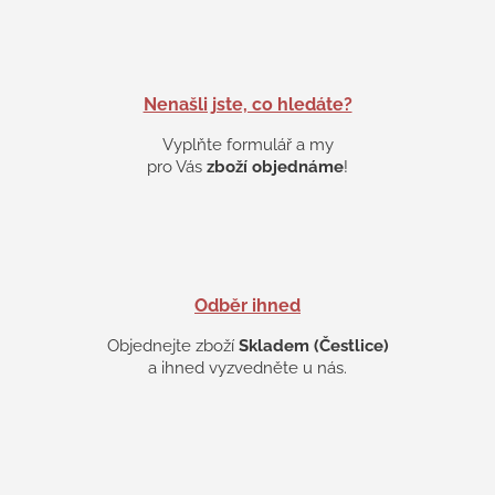
d
a
c
í
p
Nenašli jste, co hledáte?
r
v
Vyplňte formulář a my
k
pro Vás
zboží objednáme
!
y
v
ý
p
i
s
Odběr ihned
u
Objednejte zboží
Skladem (Čestlice)
a ihned vyzvedněte u nás.