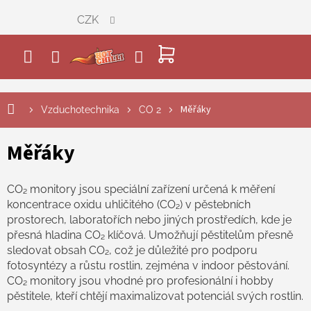
Přejít
CZK
na
obsah
NÁKUPNÍ
KOŠÍK
Měřáky
Vzduchotechnika
CO 2
Měřáky
CO₂ monitory jsou speciální zařízení určená k měření
koncentrace oxidu uhličitého (CO₂) v pěstebních
prostorech, laboratořích nebo jiných prostředích, kde je
přesná hladina CO₂ klíčová. Umožňují pěstitelům přesně
sledovat obsah CO₂, což je důležité pro podporu
fotosyntézy a růstu rostlin, zejména v indoor pěstování.
CO₂ monitory jsou vhodné pro profesionální i hobby
pěstitele, kteří chtějí maximalizovat potenciál svých rostlin.