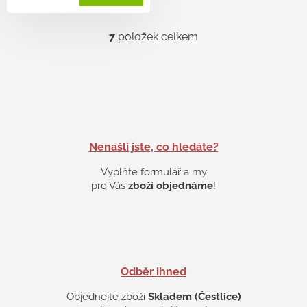
7
položek celkem
O
v
l
á
d
a
c
í
p
Nenašli jste, co hledáte?
r
v
Vyplňte formulář a my
k
pro Vás
zboží objednáme
!
y
v
ý
p
i
s
Odběr ihned
u
Objednejte zboží
Skladem (Čestlice)