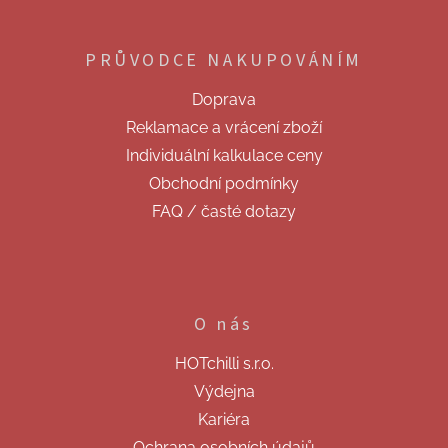
Z
á
p
PRŮVODCE NAKUPOVÁNÍM
a
t
Doprava
í
Reklamace a vrácení zboží
Individuální kalkulace ceny
Obchodní podmínky
FAQ / časté dotazy
O nás
HOTchilli s.r.o.
Výdejna
Kariéra
Ochrana osobních údajů