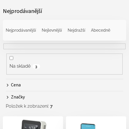
Nejprodávanější
Ř
a
Nejprodávanější
Nejlevnější
Nejdražší
Abecedně
z
e
n
í
p
r
Na skladě
3
o
d
Cena
u
k
Značky
t
ů
Položek k zobrazení:
7
V
ý