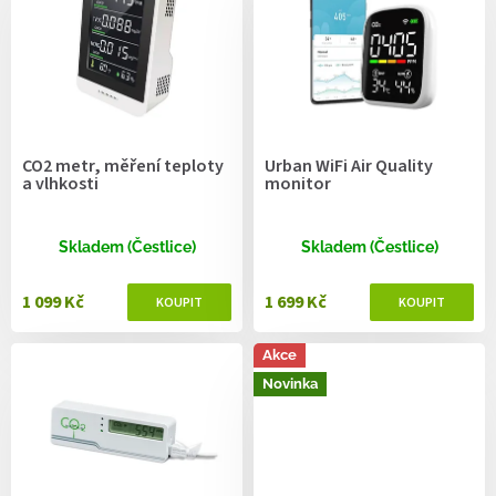
p
i
s
p
r
o
d
CO2 metr, měření teploty
Urban WiFi Air Quality
u
a vlhkosti
monitor
k
t
ů
Skladem (Čestlice)
Skladem (Čestlice)
1 099 Kč
1 699 Kč
Akce
Novinka