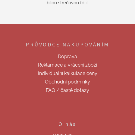
bílou strečovou fólií.
Z
á
p
PRŮVODCE NAKUPOVÁNÍM
a
t
Doprava
í
Reklamace a vrácení zboží
Individuální kalkulace ceny
Obchodní podmínky
FAQ / časté dotazy
O nás