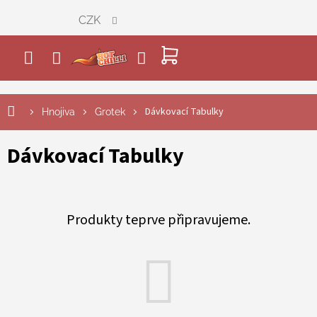
Přejít
CZK
na
obsah
NÁKUPNÍ
KOŠÍK
Dávkovací Tabulky
Hnojiva
Grotek
Dávkovací Tabulky
Produkty teprve připravujeme.