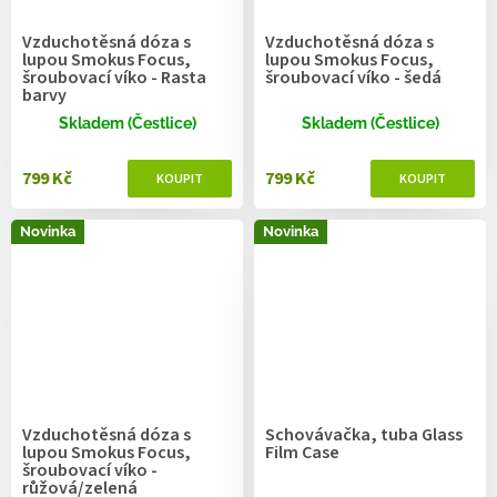
Vzduchotěsná dóza s
Vzduchotěsná dóza s
lupou Smokus Focus,
lupou Smokus Focus,
šroubovací víko - Rasta
šroubovací víko - šedá
barvy
Skladem (Čestlice)
Skladem (Čestlice)
799 Kč
799 Kč
Novinka
Novinka
Vzduchotěsná dóza s
Schovávačka, tuba Glass
lupou Smokus Focus,
Film Case
šroubovací víko -
růžová/zelená