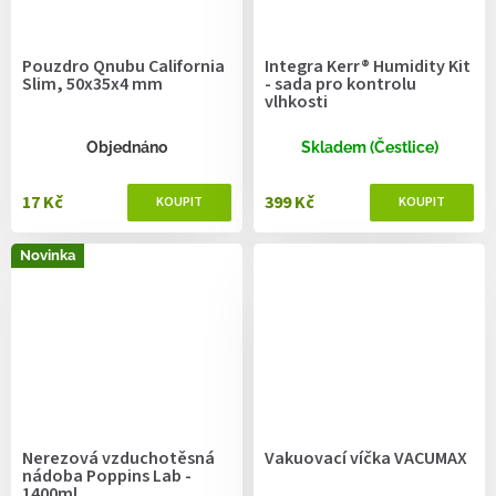
Pouzdro Qnubu California
Integra Kerr® Humidity Kit
Slim, 50x35x4 mm
- sada pro kontrolu
vlhkosti
Objednáno
Skladem (Čestlice)
17 Kč
399 Kč
Novinka
Nerezová vzduchotěsná
Vakuovací víčka VACUMAX
nádoba Poppins Lab -
1400ml