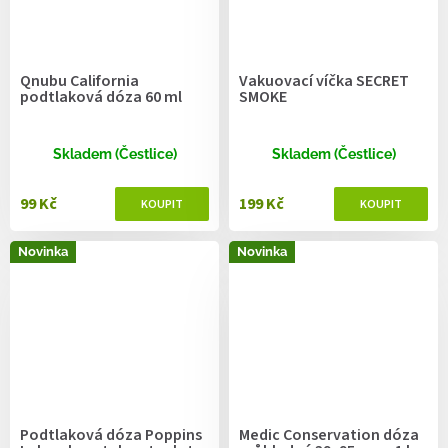
Qnubu California
Vakuovací víčka SECRET
podtlaková dóza 60 ml
SMOKE
Skladem (Čestlice)
Skladem (Čestlice)
99 Kč
199 Kč
Novinka
Novinka
Podtlaková dóza Poppins
Medic Conservation dóza