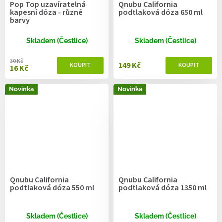
Pop Top uzavíratelná
Qnubu California
kapesní dóza - různé
podtlaková dóza 650 ml
barvy
Skladem (Čestlice)
Skladem (Čestlice)
30 Kč
149 Kč
16 Kč
Novinka
Novinka
Qnubu California
Qnubu California
podtlaková dóza 550 ml
podtlaková dóza 1350 ml
Skladem (Čestlice)
Skladem (Čestlice)