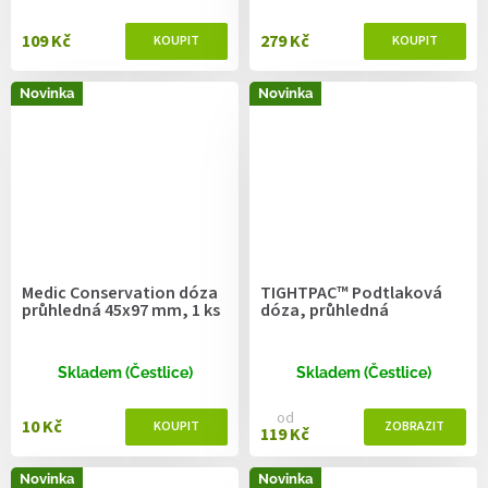
109 Kč
279 Kč
Novinka
Novinka
Medic Conservation dóza
TIGHTPAC™ Podtlaková
průhledná 45x97 mm, 1 ks
dóza, průhledná
Skladem (Čestlice)
Skladem (Čestlice)
od
10 Kč
119 Kč
Novinka
Novinka