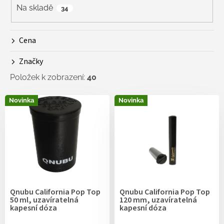
r
Na skladě
34
o
d
Cena
u
k
Značky
t
ů
Položek k zobrazení:
40
V
Novinka
Novinka
ý
p
i
s
p
r
o
d
Qnubu California Pop Top
Qnubu California Pop Top
u
50 ml, uzavíratelná
120 mm, uzavíratelná
k
kapesní dóza
kapesní dóza
t