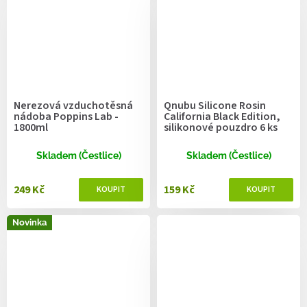
Nerezová vzduchotěsná
Qnubu Silicone Rosin
nádoba Poppins Lab -
California Black Edition,
1800ml
silikonové pouzdro 6 ks
Skladem (Čestlice)
Skladem (Čestlice)
249 Kč
159 Kč
Novinka