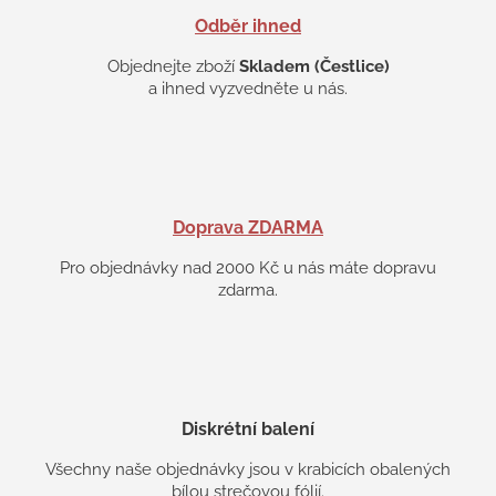
s
Odběr ihned
u
Objednejte zboží
Skladem (Čestlice)
a ihned vyzvedněte u nás.
Doprava ZDARMA
Pro objednávky nad 2000 Kč u nás máte dopravu
zdarma.
Diskrétní balení
Všechny naše objednávky jsou v krabicích obalených
bílou strečovou fólií.