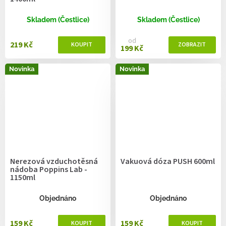
Skladem (Čestlice)
Skladem (Čestlice)
od
219 Kč
199 Kč
Novinka
Novinka
Nerezová vzduchotěsná
Vakuová dóza PUSH 600ml
nádoba Poppins Lab -
1150ml
Objednáno
Objednáno
159 Kč
159 Kč