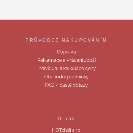
Z
á
p
PRŮVODCE NAKUPOVÁNÍM
a
t
Doprava
í
Reklamace a vrácení zboží
Individuální kalkulace ceny
Obchodní podmínky
FAQ / časté dotazy
O nás
HOTchilli s.r.o.