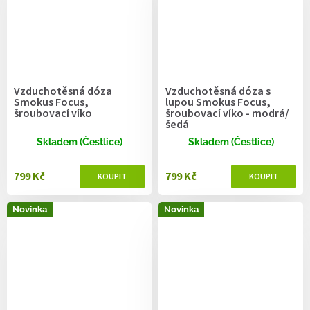
Vzduchotěsná dóza
Vzduchotěsná dóza s
Smokus Focus,
lupou Smokus Focus,
šroubovací víko
šroubovací víko - modrá/
šedá
Skladem (Čestlice)
Skladem (Čestlice)
799 Kč
799 Kč
Novinka
Novinka