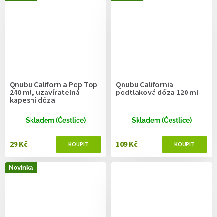
Qnubu California Pop Top
Qnubu California
240 ml, uzavíratelná
podtlaková dóza 120 ml
kapesní dóza
Skladem (Čestlice)
Skladem (Čestlice)
29 Kč
109 Kč
Novinka