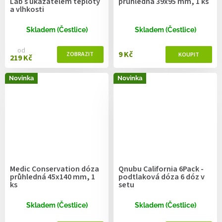
Lab s ukazatelem teploty
průhledná 39x95 mm, 1 ks
a vlhkosti
Skladem (Čestlice)
Skladem (Čestlice)
od
9 Kč
219 Kč
Novinka
Novinka
Medic Conservation dóza
Qnubu California 6Pack -
průhledná 45x140 mm, 1
podtlaková dóza 6 dóz v
ks
setu
Skladem (Čestlice)
Skladem (Čestlice)