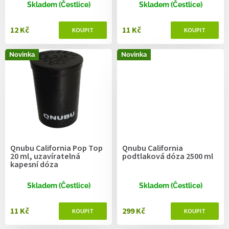
ů
Skladem (Čestlice)
Skladem (Čestlice)
12 Kč
11 Kč
Novinka
Novinka
Qnubu California Pop Top
Qnubu California
20 ml, uzavíratelná
podtlaková dóza 2500 ml
kapesní dóza
Skladem (Čestlice)
Skladem (Čestlice)
11 Kč
299 Kč