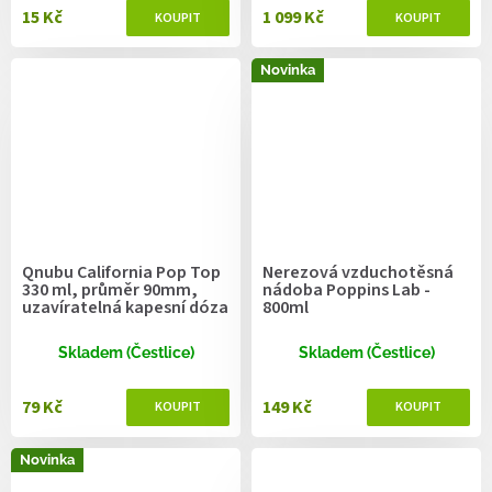
15 Kč
1 099 Kč
Novinka
Qnubu California Pop Top
Nerezová vzduchotěsná
330 ml, průměr 90mm,
nádoba Poppins Lab -
uzavíratelná kapesní dóza
800ml
Skladem (Čestlice)
Skladem (Čestlice)
79 Kč
149 Kč
Novinka