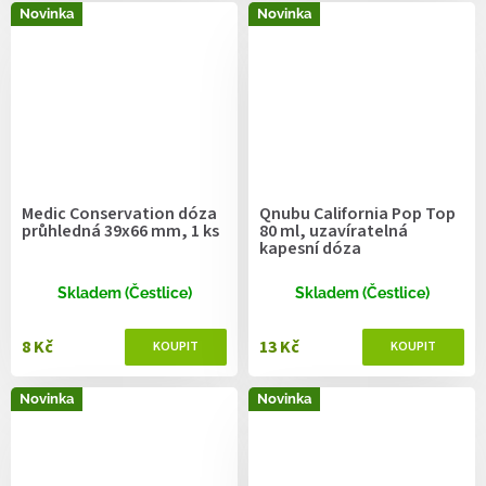
Novinka
Novinka
Medic Conservation dóza
Qnubu California Pop Top
průhledná 39x66 mm, 1 ks
80 ml, uzavíratelná
kapesní dóza
Skladem (Čestlice)
Skladem (Čestlice)
8 Kč
13 Kč
Novinka
Novinka