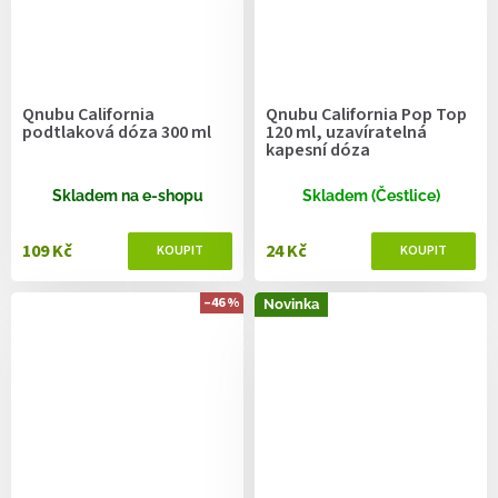
Qnubu California
Qnubu California Pop Top
podtlaková dóza 300 ml
120 ml, uzavíratelná
kapesní dóza
Skladem na e-shopu
Skladem (Čestlice)
109 Kč
24 Kč
–46 %
Novinka