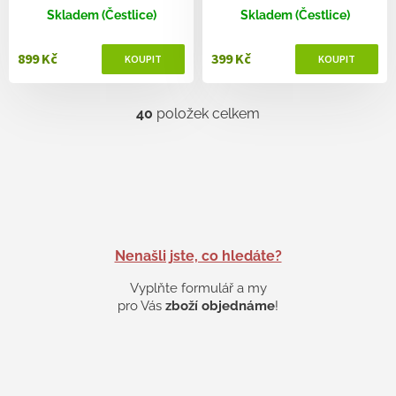
Skladem (Čestlice)
Skladem (Čestlice)
899 Kč
399 Kč
40
položek celkem
O
v
l
á
d
a
c
í
p
Nenašli jste, co hledáte?
r
v
Vyplňte formulář a my
k
pro Vás
zboží objednáme
!
y
v
ý
p
i