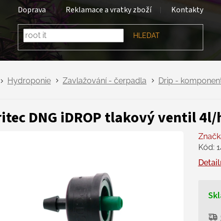
Doprava
Reklamace a vratky zboží
Kontakty
HLEDAT
Hydroponie
Zavlažování - čerpadla
Drip - komponen
ritec DNG iDROP tlakový ventil 4l/
Značk
Kód:
1
Detail
Skl