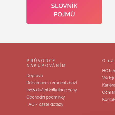
SLOVNÍK
POJMŮ
Z
á
p
PRŮVODCE
O ná
a
NAKUPOVÁNÍM
t
HOTchill
í
Doprava
Výdej
Reklamace a vrácení zboží
Kariér
Individuální kalkulace ceny
Ochran
Obchodní podmínky
Kontak
FAQ / časté dotazy