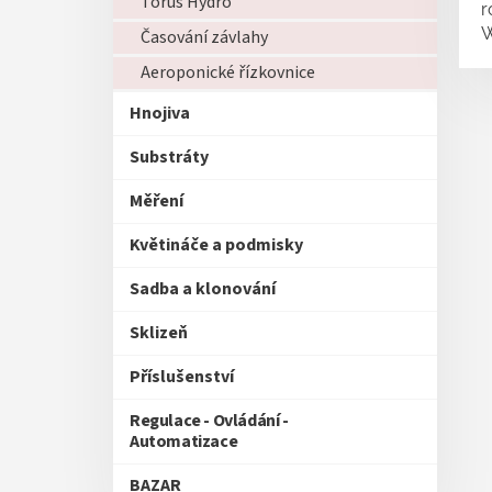
Torus Hydro
r
W
Časování závlahy
Aeroponické řízkovnice
Hnojiva
Substráty
Měření
Květináče a podmisky
Sadba a klonování
Sklizeň
Příslušenství
Regulace - Ovládání -
Automatizace
BAZAR