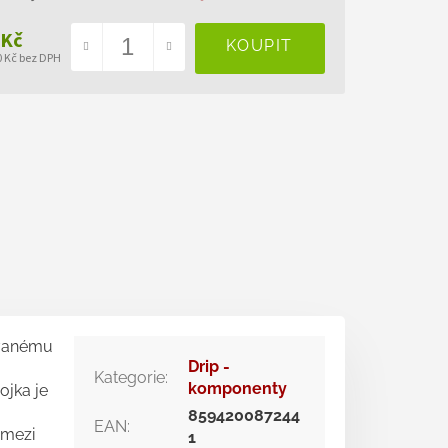
 Kč
0 Kč bez DPH
ná
a:
ovanému
Drip -
Kategorie
:
komponenty
ojka je
859420087244
EAN
:
 mezi
1