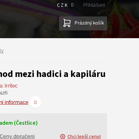
CZK
Přihlášení
NÁKUPNÍ
Prázdný košík
KOŠÍK
ty
hod mezi hadici a kapiláru
a:
Irritec
426
ní informace
adem (Čestlice)
Chci lepší cenu!
Ceny doručení