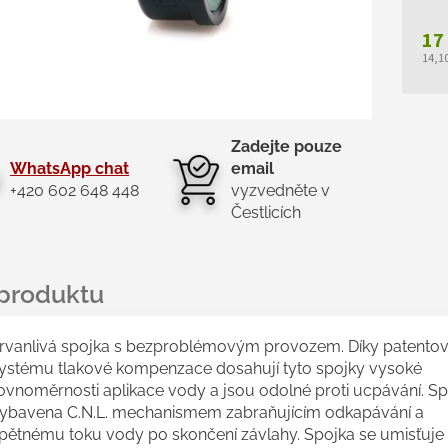
17
14,1
Měr
cen
Zadejte pouze
WhatsApp chat
email
+420 602 648 448
vyzvedněte v
Čestlicích
rvanlivá spojka s bezproblémovým provozem. Díky patent
ystému tlakové kompenzace dosahují tyto spojky vysoké
ovnoměrnosti aplikace vody a jsou odolné proti ucpávání. Sp
ybavena C.N.L. mechanismem zabraňujícím odkapávání a
pětnému toku vody po skončení závlahy. Spojka se umisťuje