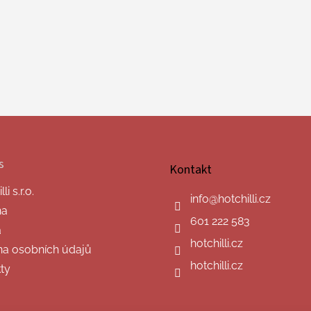
s
Kontakt
i s.r.o.
info
@
hotchilli.cz
na
601 222 583
a
hotchilli.cz
a osobních údajů
hotchilli.cz
ty