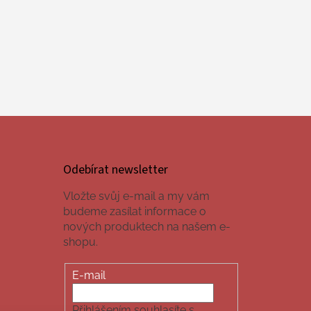
Odebírat newsletter
Vložte svůj e-mail a my vám
budeme zasílat informace o
nových produktech na našem e-
shopu.
E-mail
Přihlášením souhlasíte s