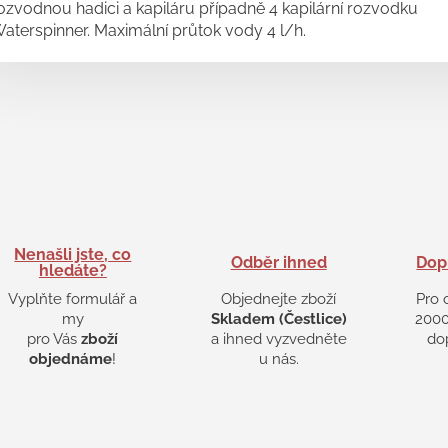
ozvodnou hadici a kapiláru případně 4 kapilární rozvodku
aterspinner. Maximální průtok vody 4 l/h.
Nenašli jste, co
Odběr ihned
Dop
hledáte?
Vyplňte formulář a
Objednejte zboží
Pro 
my
Skladem (Čestlice)
2000
pro Vás
zboží
a ihned vyzvedněte
do
objednáme
!
u nás.