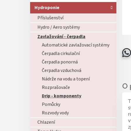
Hydroponie
Příslušenství
Hydro / Aero systémy
Zavlažování - čerpadla
Automatické zavlažovací systémy
Čerpadla cirkulační
Čerpadla ponorná
Čerpadla vzduchová
Nádrže na vodu a topení
Rozprašovače
Drip - komponenty
T
Pomůcky
s
Rozvody vody
r
v
Chlazení
z