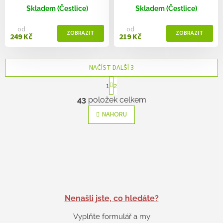
Skladem (Čestlice)
Skladem (Čestlice)
od
od
249 Kč
219 Kč
NAČÍST DALŠÍ 3
S
1
2
t
O
r
43
položek celkem
v
á
l
n
NAHORU
k
á
o
d
v
a
á
c
n
í
í
p
r
v
k
Nenašli jste, co hledáte?
y
Vyplňte formulář a my
v