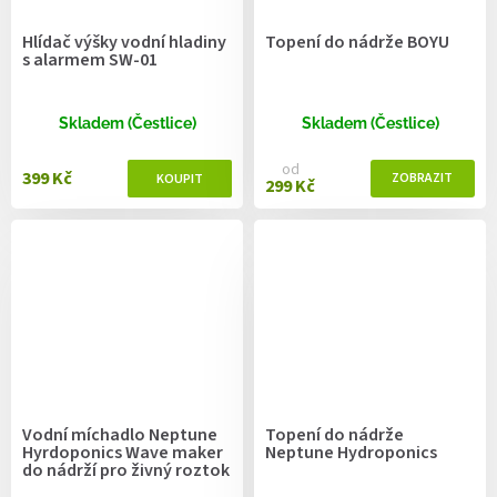
Hlídač výšky vodní hladiny
Topení do nádrže BOYU
s alarmem SW-01
Skladem (Čestlice)
Skladem (Čestlice)
od
399 Kč
299 Kč
Vodní míchadlo Neptune
Topení do nádrže
Hyrdoponics Wave maker
Neptune Hydroponics
do nádrží pro živný roztok