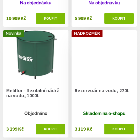
ů
Na objednávku
Na objednávku
19 999 Kč
5 999 Kč
Novinka
NADROZMĚR
Meliflor - flexibilní nádrž
Rezervoár na vodu, 220L
na vodu, 1000L
Objednáno
Skladem na e-shopu
3 299 Kč
3 119 Kč