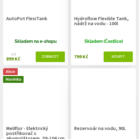
AutoPot FlexiTank
Hydroflow Flexible Tank,
nádrž na vodu - 100l
Skladem na e-shopu
Skladem (Čestlice)
od
799 Kč
899 Kč
Akce
Novinka
Meliflor - Elektrický
Rezervoár na vodu, 90L
postřikovač s
akumulátorem, 59-104 cm