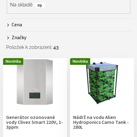
r
Na skladě
29
o
d
Cena
u
k
Značky
t
ů
Položek k zobrazení:
43
V
Novinka
Novinka
ý
p
i
s
p
r
o
d
Generátor ozonované
Nádrž na vodu Alien
u
vody Clivex Smart 220V, 1-
Hydroponics Camo Tank -
k
3ppm
280L
t