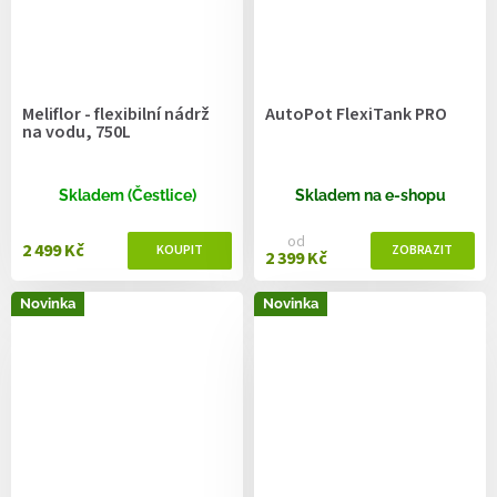
Meliflor - flexibilní nádrž
AutoPot FlexiTank PRO
na vodu, 750L
Skladem (Čestlice)
Skladem na e-shopu
od
2 499 Kč
2 399 Kč
Novinka
Novinka