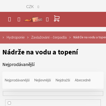
Přejít
CZK
na
obsah
NÁKUPNÍ
KOŠÍK
Nádrže na vodu a tope
Hydroponie
Zavlažování - čerpadla
Nádrže na vodu a topení
Nejprodávanější
Ř
a
Nejprodávanější
Nejlevnější
Nejdražší
Abecedně
z
e
n
í
p