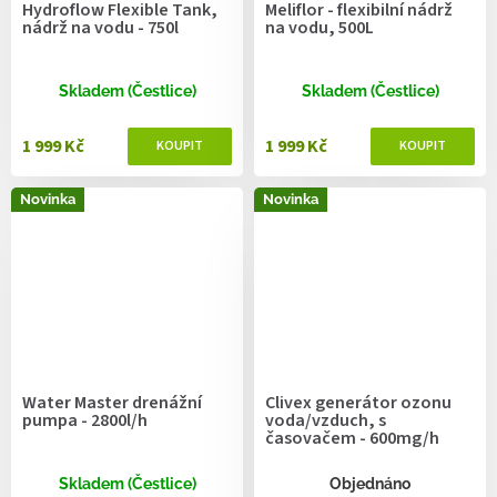
Hydroflow Flexible Tank,
Meliflor - flexibilní nádrž
nádrž na vodu - 750l
na vodu, 500L
Skladem (Čestlice)
Skladem (Čestlice)
1 999 Kč
1 999 Kč
Novinka
Novinka
Water Master drenážní
Clivex generátor ozonu
pumpa - 2800l/h
voda/vzduch, s
časovačem - 600mg/h
Skladem (Čestlice)
Objednáno