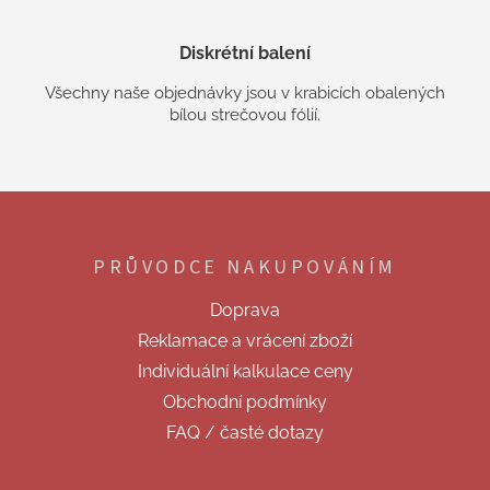
Diskrétní balení
Všechny naše objednávky jsou v krabicích obalených
bílou strečovou fólií.
Z
á
p
PRŮVODCE NAKUPOVÁNÍM
a
t
Doprava
í
Reklamace a vrácení zboží
Individuální kalkulace ceny
Obchodní podmínky
FAQ / časté dotazy