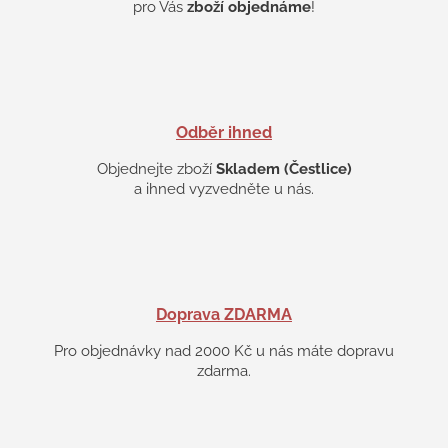
ý
pro Vás
zboží objednáme
!
p
i
s
u
Odběr ihned
Objednejte zboží
Skladem (Čestlice)
a ihned vyzvedněte u nás.
Doprava ZDARMA
Pro objednávky nad 2000 Kč u nás máte dopravu
zdarma.