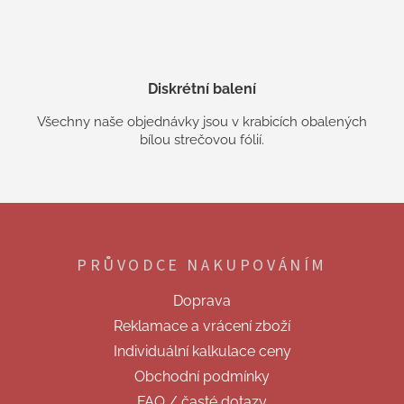
Diskrétní balení
Všechny naše objednávky jsou v krabicích obalených
bílou strečovou fólií.
Z
á
p
PRŮVODCE NAKUPOVÁNÍM
a
t
Doprava
í
Reklamace a vrácení zboží
Individuální kalkulace ceny
Obchodní podmínky
FAQ / časté dotazy