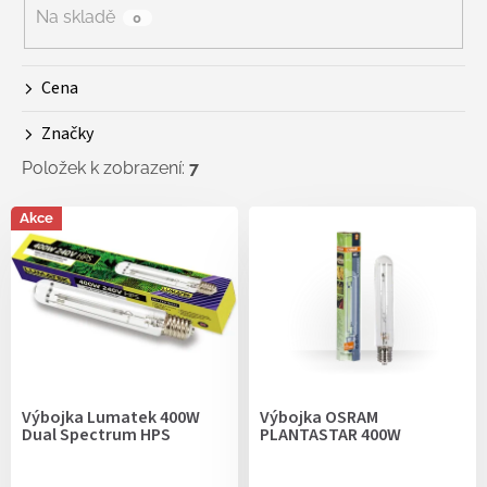
r
Na skladě
0
o
d
Cena
u
k
Značky
t
ů
Položek k zobrazení:
7
V
Akce
ý
p
i
s
p
r
o
d
Výbojka Lumatek 400W
Výbojka OSRAM
u
Dual Spectrum HPS
PLANTASTAR 400W
k
t