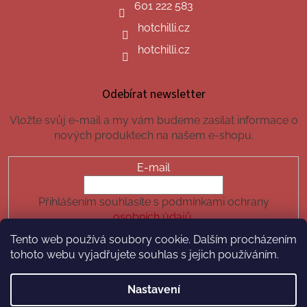
601 222 583
hotchilli.cz
hotchilli.cz
Odebírat newsletter
Vložte svůj e-mail a my vám budeme zasílat informace o
nových produktech na našem e-shopu.
E-mail
Přihlášením souhlasíte s podmínkami ochrany
osobních údajů.
Tento web používá soubory cookie. Dalším procházením
PŘIHLÁSIT SE
tohoto webu vyjadřujete souhlas s jejich používáním.
Nastavení
Vytvořil Shoptet