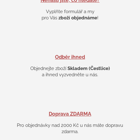
Nenašli jste, co hledáte?
r
v
Vyplňte formulář a my
k
pro Vás
zboží objednáme
!
y
v
ý
p
i
s
Odběr ihned
u
Objednejte zboží
Skladem (Čestlice)
a ihned vyzvedněte u nás.
Doprava ZDARMA
Pro objednávky nad 2000 Kč u nás máte dopravu
zdarma.