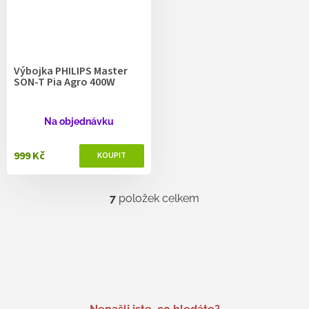
Výbojka PHILIPS Master
SON-T Pia Agro 400W
Na objednávku
999 Kč
7
položek celkem
O
v
l
á
d
a
c
í
p