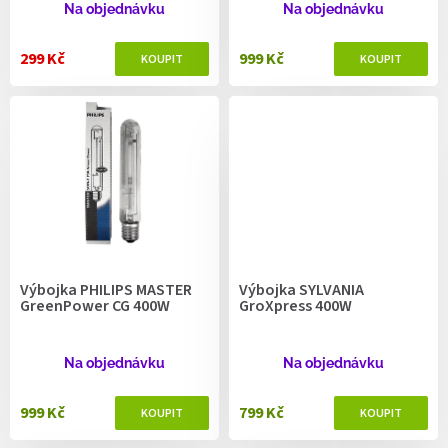
ů
Na objednávku
Na objednávku
299 Kč
999 Kč
Výbojka PHILIPS MASTER
Výbojka SYLVANIA
GreenPower CG 400W
GroXpress 400W
Na objednávku
Na objednávku
999 Kč
799 Kč