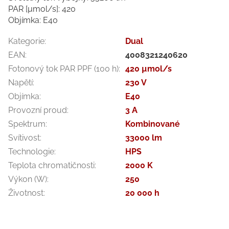
PAR [µmol/s]: 420
Objímka: E40
Kategorie
:
Dual
EAN
:
4008321240620
Fotonový tok PAR PPF (100 h)
:
420 µmol/s
Napětí
:
230 V
Objímka
:
E40
Provozní proud
:
3 A
Spektrum
:
Kombinované
Svítivost
:
33000 lm
Technologie
:
HPS
Teplota chromatičnosti
:
2000 K
Výkon (W)
:
250
Životnost
:
20 000 h