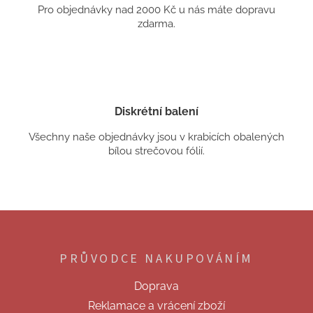
Pro objednávky nad 2000 Kč u nás máte dopravu
zdarma.
Diskrétní balení
Všechny naše objednávky jsou v krabicích obalených
bílou strečovou fólií.
Z
á
p
PRŮVODCE NAKUPOVÁNÍM
a
t
Doprava
í
Reklamace a vrácení zboží