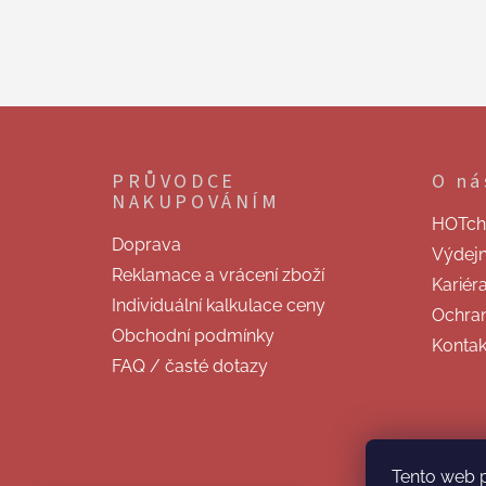
Z
á
p
PRŮVODCE
O ná
a
NAKUPOVÁNÍM
t
HOTchill
í
Doprava
Výdej
Reklamace a vrácení zboží
Kariér
Individuální kalkulace ceny
Ochran
Obchodní podmínky
Kontak
FAQ / časté dotazy
Tento web 