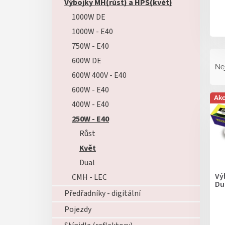
Výbojky MH(růst) a HPS(květ)
1000W DE
1000W - E40
750W - E40
Ř
600W DE
a
Ne
z
600W 400V - E40
e
600W - E40
V
n
Ak
ý
400W - E40
í
p
p
250W - E40
i
r
Růst
s
o
Květ
p
d
r
u
Dual
o
k
Vý
CMH - LEC
d
Du
t
u
Předřadníky - digitální
ů
k
Pojezdy
t