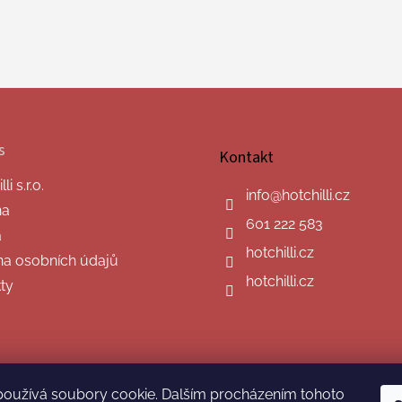
s
Kontakt
i s.r.o.
info
@
hotchilli.cz
na
601 222 583
a
hotchilli.cz
a osobních údajů
hotchilli.cz
ty
používá soubory cookie. Dalším procházením tohoto