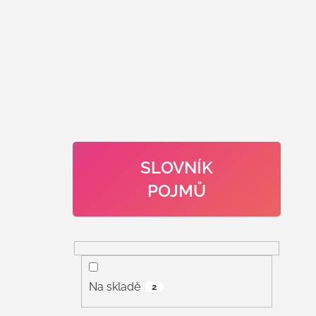
SLOVNÍK
POJMŮ
Na skladě
2