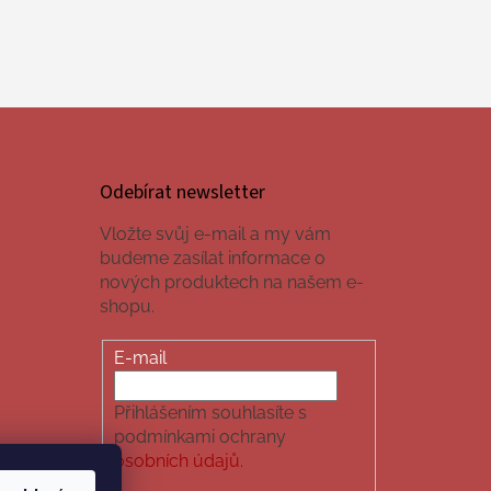
Odebírat newsletter
Vložte svůj e-mail a my vám
budeme zasílat informace o
nových produktech na našem e-
shopu.
E-mail
Přihlášením souhlasíte s
podmínkami ochrany
osobních údajů.