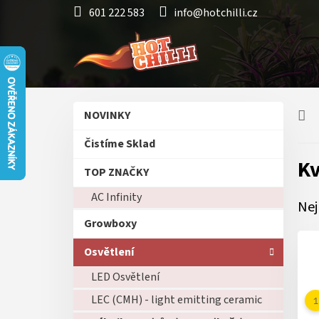
Přejít
601 222 583
info@hotchilli.cz
na
obsah
P
Přeskočit
NOVINKY
o
kategorie
s
Čistíme Sklad
t
Kv
r
TOP ZNAČKY
a
AC Infinity
n
Nej
n
Growboxy
í
p
Osvětlení
a
LED Osvětlení
n
e
LEC (CMH) - light emitting ceramic
l