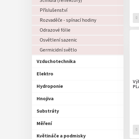
Stínidla (reflektory)
ů
Příslušenství
Rozvaděče - spínací hodiny
Odrazové fólie
Osvětlení sazenic
Germicidní světlo
Vzduchotechnika
Elektro
Vý
Hydroponie
PL
Hnojiva
Substráty
Měření
Květináče a podmisky