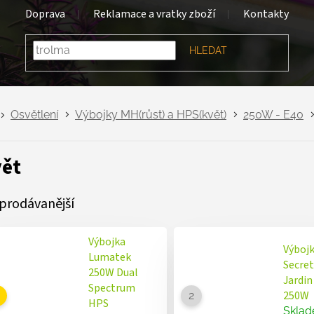
Doprava
Reklamace a vratky zboží
Kontakty
HLEDAT
Osvětlení
Výbojky MH(růst) a HPS(květ)
250W - E40
ět
prodávanější
Výbojka
Výboj
Lumatek
Secret
250W Dual
Jardi
Spectrum
250W
HPS
Skla