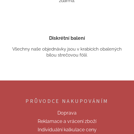
zdarma.
Diskrétní balení
Všechny naše objednávky jsou v krabicích obalených
bílou strečovou fólií.
Z
á
p
PRŮVODCE NAKUPOVÁNÍM
a
t
Doprava
í
Reklamace a vrácení zboží
Individuální kalkulace ceny