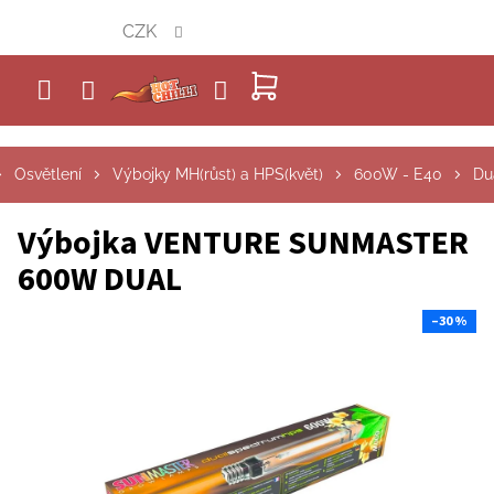
Přejít
CZK
na
obsah
NÁKUPNÍ
KOŠÍK
Osvětlení
Výbojky MH(růst) a HPS(květ)
600W - E40
Du
Výbojka VENTURE SUNMASTER
600W DUAL
–30 %