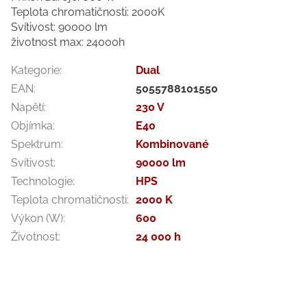
Teplota chromatičnosti: 2000K
Svítivost: 90000 lm
životnost max: 24000h
Kategorie
:
Dual
EAN
:
5055788101550
Napětí
:
230 V
Objímka
:
E40
Spektrum
:
Kombinované
Svítivost
:
90000 lm
Technologie
:
HPS
Teplota chromatičnosti
:
2000 K
Výkon (W)
:
600
Životnost
:
24 000 h