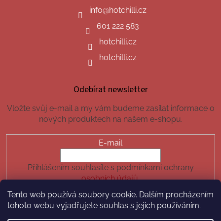
info
@
hotchilli.cz
601 222 583
hotchilli.cz
hotchilli.cz
Odebírat newsletter
Vložte svůj e-mail a my vám budeme zasílat informace o
nových produktech na našem e-shopu.
E-mail
Přihlášením souhlasíte s podmínkami ochrany
osobních údajů.
Tento web používá soubory cookie. Dalším procházením
PŘIHLÁSIT SE
tohoto webu vyjadřujete souhlas s jejich používáním.