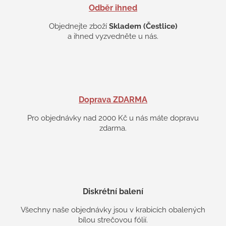
s
Odběr ihned
u
Objednejte zboží
Skladem (Čestlice)
a ihned vyzvedněte u nás.
Doprava ZDARMA
Pro objednávky nad 2000 Kč u nás máte dopravu
zdarma.
Diskrétní balení
Všechny naše objednávky jsou v krabicích obalených
bílou strečovou fólií.