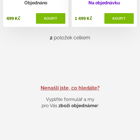
ů
Objednáno
Na objednávku
499 Kč
1 499 Kč
2
položek celkem
O
v
l
á
d
a
c
í
p
Nenašli jste, co hledáte?
r
v
Vyplňte formulář a my
k
pro Vás
zboží objednáme
!
y
v
ý
p
i