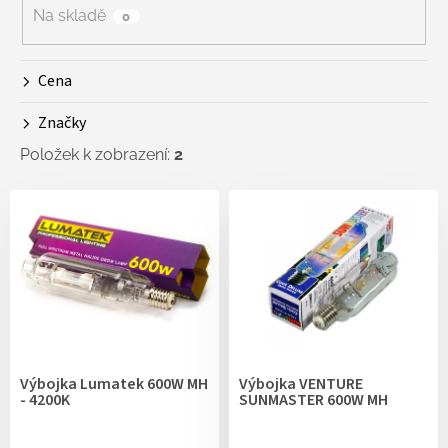
r
Na skladě
0
o
d
Cena
u
k
Značky
t
ů
Položek k zobrazení:
2
V
ý
p
i
s
p
r
o
d
Výbojka Lumatek 600W MH
Výbojka VENTURE
u
- 4200K
SUNMASTER 600W MH
k
t