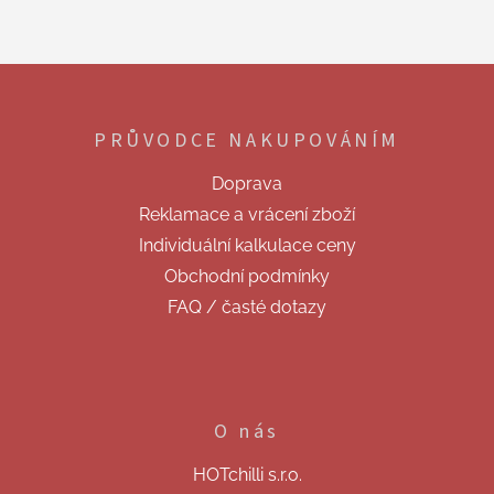
Z
á
p
PRŮVODCE NAKUPOVÁNÍM
a
t
Doprava
í
Reklamace a vrácení zboží
Individuální kalkulace ceny
Obchodní podmínky
FAQ / časté dotazy
O nás
HOTchilli s.r.o.