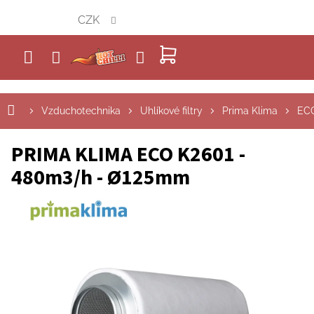
Přejít
CZK
na
obsah
NÁKUPNÍ
KOŠÍK
Vzduchotechnika
Uhlíkové filtry
Prima Klima
EC
PRIMA KLIMA ECO K2601 -
480m3/h - Ø125mm