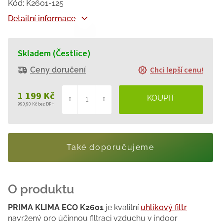
Kód:
K2601-125
Detailní informace
Skladem (Čestlice)
Chci lepší cenu!
Ceny doručení
1 199 Kč
990,90 Kč bez DPH
Měrná
cena:
Také doporučujeme
PRIMA KLIMA ECO K2601
je kvalitní
uhlíkový filtr
navržený pro účinnou filtraci vzduchu v indoor