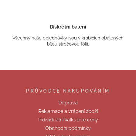
Diskrétní balení
Všechny naše objednávky jsou v krabicích obalených
bílou strečovou fólií.
Z
á
p
PRŮVODCE NAKUPOVÁNÍM
a
t
Doprava
í
Reklamace a vrácení zboží
Individuální kalkulace ceny
Obchodní podmínky