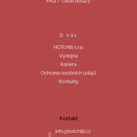
FAQ / časté dotazy
O nás
HOTchilli s.r.o.
Výdejna
Kariéra
Ochrana osobních údajů
Kontakty
Kontakt
info
@
hotchilli.cz