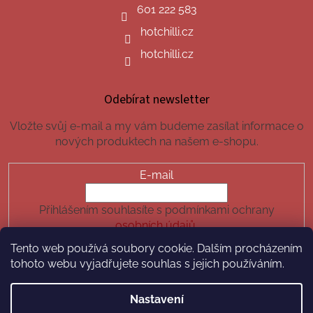
601 222 583
hotchilli.cz
hotchilli.cz
Odebírat newsletter
Vložte svůj e-mail a my vám budeme zasílat informace o
nových produktech na našem e-shopu.
E-mail
Přihlášením souhlasíte s podmínkami ochrany
osobních údajů.
Tento web používá soubory cookie. Dalším procházením
PŘIHLÁSIT SE
tohoto webu vyjadřujete souhlas s jejich používáním.
Nastavení
Vytvořil Shoptet