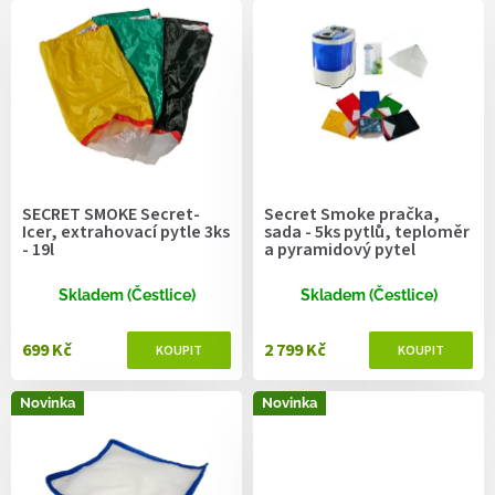
V
ý
p
i
s
p
r
o
d
SECRET SMOKE Secret-
Secret Smoke pračka,
u
Icer, extrahovací pytle 3ks
sada - 5ks pytlů, teploměr
k
- 19l
a pyramidový pytel
t
ů
Skladem (Čestlice)
Skladem (Čestlice)
699 Kč
2 799 Kč
Novinka
Novinka