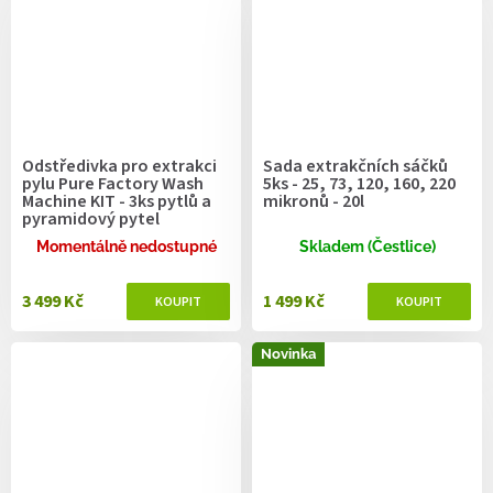
Odstředivka pro extrakci
Sada extrakčních sáčků
pylu Pure Factory Wash
5ks - 25, 73, 120, 160, 220
Machine KIT - 3ks pytlů a
mikronů - 20l
pyramidový pytel
Momentálně nedostupné
Skladem (Čestlice)
3 499 Kč
1 499 Kč
Novinka