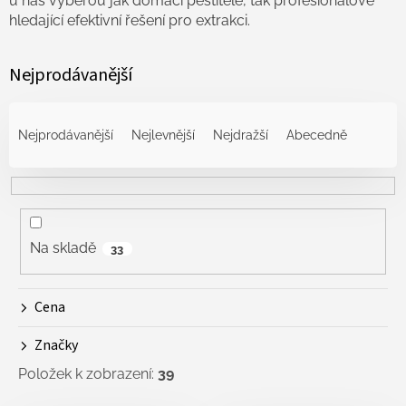
u nás vyberou jak domácí pěstitelé, tak profesionálové
hledající efektivní řešení pro extrakci.
Nejprodávanější
Ř
a
Nejprodávanější
Nejlevnější
Nejdražší
Abecedně
z
e
n
í
p
r
Na skladě
33
o
d
Cena
u
k
Značky
t
ů
Položek k zobrazení:
39