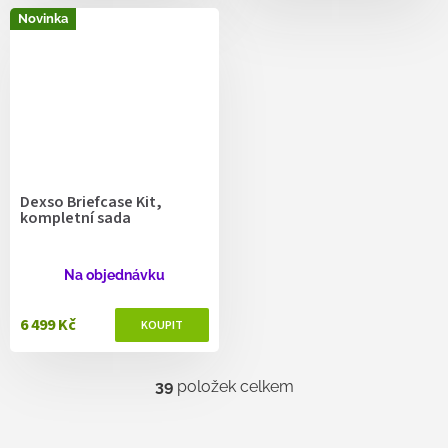
Novinka
Dexso Briefcase Kit,
kompletní sada
Na objednávku
6 499 Kč
39
položek celkem
O
v
l