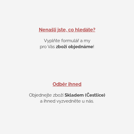
á
d
a
c
í
p
Nenašli jste, co hledáte?
r
v
Vyplňte formulář a my
k
pro Vás
zboží objednáme
!
y
v
ý
p
i
s
Odběr ihned
u
Objednejte zboží
Skladem (Čestlice)
a ihned vyzvedněte u nás.