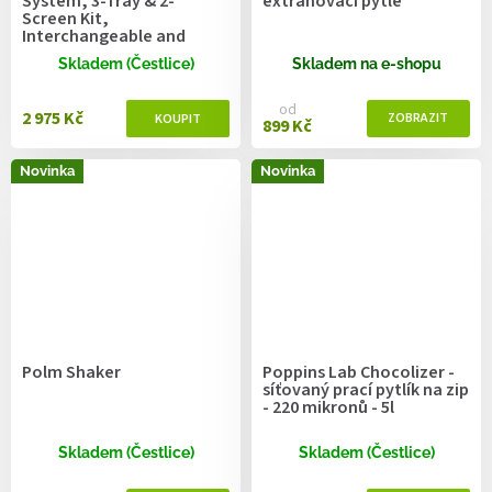
System, 3-Tray & 2-
extrahovací pytle
Screen Kit,
Interchangeable and
Ergonomic Design
Skladem (Čestlice)
Skladem na e-shopu
od
2 975 Kč
899 Kč
Novinka
Novinka
Polm Shaker
Poppins Lab Chocolizer -
síťovaný prací pytlík na zip
- 220 mikronů - 5l
Skladem (Čestlice)
Skladem (Čestlice)