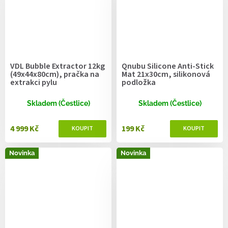
VDL Bubble Extractor 12kg
Qnubu Silicone Anti-Stick
(49x44x80cm), pračka na
Mat 21x30cm, silikonová
extrakci pylu
podložka
Skladem (Čestlice)
Skladem (Čestlice)
4 999 Kč
199 Kč
Novinka
Novinka