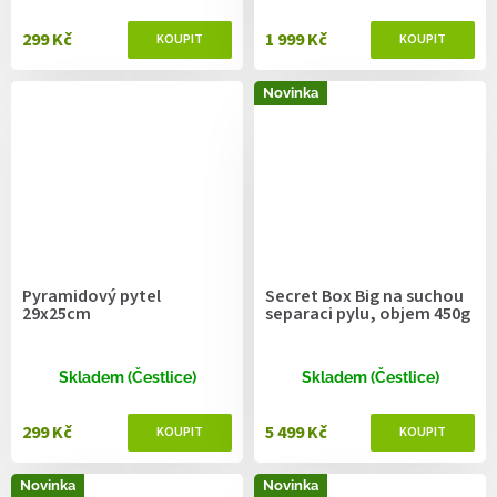
299 Kč
1 999 Kč
Novinka
Pyramidový pytel
Secret Box Big na suchou
29x25cm
separaci pylu, objem 450g
Skladem (Čestlice)
Skladem (Čestlice)
299 Kč
5 499 Kč
Novinka
Novinka