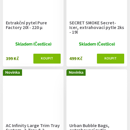
Extrakční pytel Pure
SECRET SMOKE Secret-
Factory 20l - 220 µ
Icer, extrahovací pytle 2ks
- 19l
Skladem (Čestlice)
Skladem (Čestlice)
399 Kč
499 Kč
Novinka
Novinka
AC Infinity Large Trim Tray
Urban Bubble Bags,