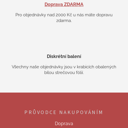
Doprava ZDARMA
Pro objednávky nad 2000 Kč u nás máte dopravu
zdarma.
Diskrétní balení
Všechny naše objednávky jsou v krabicích obalených
bílou strečovou fólií.
Z
á
p
PRŮVODCE NAKUPOVÁNÍM
a
t
Doprava
í