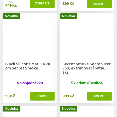
od
399 Kč
449 Kč
Novinka
Novinka
Black Silicone Mat 30x20
Secret Smoke Secret-Icer
cm Secret Smoke
360, extrahovací pytle,
3ks
Na objednávku
Skladem (Čestlice)
99 Kč
899 Kč
Novinka
Novinka