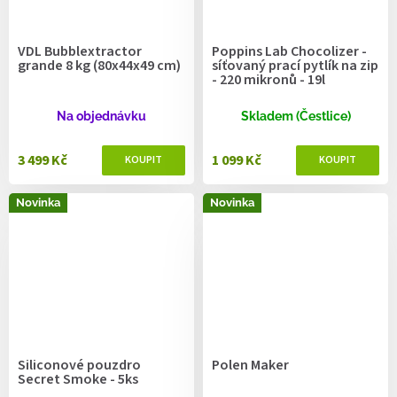
VDL Bubblextractor
Poppins Lab Chocolizer -
grande 8 kg (80x44x49 cm)
síťovaný prací pytlík na zip
- 220 mikronů - 19l
Na objednávku
Skladem (Čestlice)
3 499 Kč
1 099 Kč
Novinka
Novinka
Siliconové pouzdro
Polen Maker
Secret Smoke - 5ks