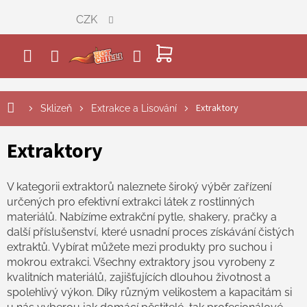
Přejít
CZK
na
obsah
NÁKUPNÍ
KOŠÍK
Extraktory
Sklizeň
Extrakce a Lisování
Extraktory
V kategorii extraktorů naleznete široký výběr zařízení
určených pro efektivní extrakci látek z rostlinných
materiálů. Nabízíme extrakční pytle, shakery, pračky a
další příslušenství, které usnadní proces získávání čistých
extraktů. Vybírat můžete mezi produkty pro suchou i
mokrou extrakci. Všechny extraktory jsou vyrobeny z
kvalitních materiálů, zajišťujících dlouhou životnost a
spolehlivý výkon. Díky různým velikostem a kapacitám si