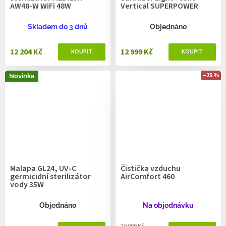
AW48-W WiFi 48W
Vertical SUPERPOWER
Skladem do 3 dnů
Objednáno
12 204 Kč
12 999 Kč
–25 %
Novinka
Malapa GL24, UV-C
Čistička vzduchu
germicidní sterilizátor
AirComfort 460
vody 35W
Objednáno
Na objednávku