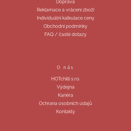
Doprava
í
Reklamace a vrácení zboží
Individuální kalkulace ceny
Obchodní podmínky
FAQ / časté dotazy
O nás
HOTchilli s.r.o.
Výdejna
Kariéra
Ochrana osobních údajů
Kontakty