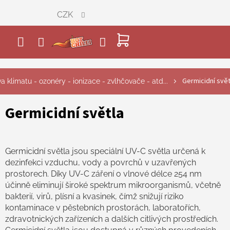
Přejít
CZK
na
obsah
NÁKUPNÍ
KOŠÍK
Germicidní svět
a klimatu - ozonéry - ionizace - zvlhčovače - atd...
Germicidní světla
Germicidní světla jsou speciální UV-C světla určená k
dezinfekci vzduchu, vody a povrchů v uzavřených
prostorech. Díky UV-C záření o vlnové délce 254 nm
účinně eliminují široké spektrum mikroorganismů, včetně
bakterií, virů, plísní a kvasinek, čímž snižují riziko
kontaminace v pěstebních prostorách, laboratořích,
zdravotnických zařízeních a dalších citlivých prostředích.