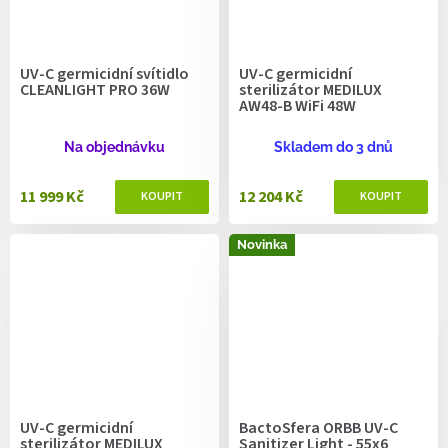
UV-C germicidní svítidlo
UV-C germicidní
CLEANLIGHT PRO 36W
sterilizátor MEDILUX
AW48-B WiFi 48W
Na objednávku
Skladem do 3 dnů
11 999 Kč
12 204 Kč
Novinka
UV-C germicidní
BactoSfera ORBB UV-C
sterilizátor MEDILUX
Sanitizer Light - 55х6