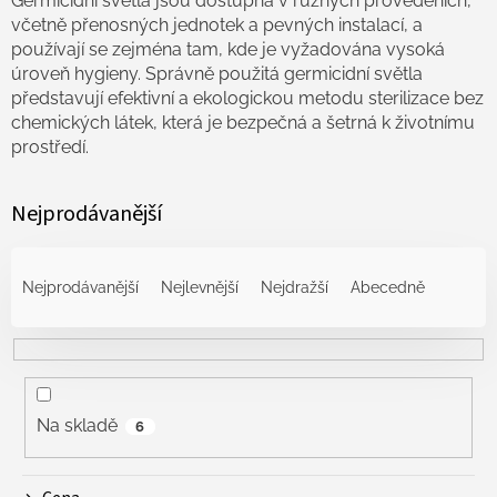
Germicidní světla jsou dostupná v různých provedeních,
včetně přenosných jednotek a pevných instalací, a
používají se zejména tam, kde je vyžadována vysoká
úroveň hygieny. Správně použitá germicidní světla
představují efektivní a ekologickou metodu sterilizace bez
chemických látek, která je bezpečná a šetrná k životnímu
prostředí.
Nejprodávanější
Ř
a
Nejprodávanější
Nejlevnější
Nejdražší
Abecedně
z
e
n
í
p
r
Na skladě
6
o
d