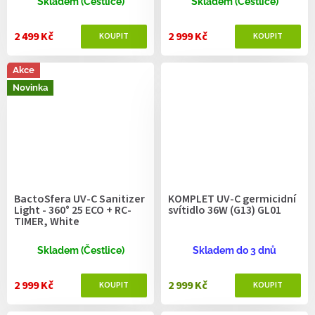
Skladem (Čestlice)
Skladem (Čestlice)
2 499 Kč
2 999 Kč
Akce
Novinka
BactoSfera UV-C Sanitizer
KOMPLET UV-C germicidní
Light - 360° 25 ECO + RC-
svítidlo 36W (G13) GL01
TIMER, White
Skladem (Čestlice)
Skladem do 3 dnů
2 999 Kč
2 999 Kč