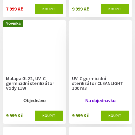
7 999 Kč
9 999 Kč
Novinka
Malapa GL22, UV-C
UV-C germicidní
germicidní sterilizátor
sterilizátor CLEANLIGHT
vody 11W
100 m3
Objednáno
Na objednávku
9 999 Kč
9 999 Kč