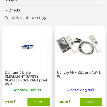
Cena
u
k
Značky
t
ů
Položek k zobrazení:
35
V
ý
p
i
s
p
r
o
d
Ochranné brýle
Úchyty PMX-CS1 pro AW48-
u
CLEANLIGHT SAFETY
W
k
GLASSES - OCHRANA před
UV-C
t
ů
Skladem (Čestlice)
Skladem do 3 dnů
299 Kč
1 069 Kč