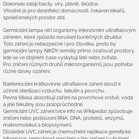
k
Dokonale zabijí bacily, viry, plísně, škůdce.
y
Vhodné je pro desinfekci domácností, čekáren lékařů,
v
společenských prostor atd.
ý
p
Germicidní lampa ničí organismy intenzivním ultrafialovým
i
s
zářením, které způsobí narušení buněčných struktur.
u
Toto záření je nebezpečné i pro člověka, proto by
germicidní lampy NIKDY neměly přímo ozařovat prostory,
kde se ve stejném čase vyskytují lidé nebo zvířata.
Pro zničení různých druhů mikroorganismů jsou potřeba
různé dávky ozáření.
Bakteriocidní krátkovlnné ultrafialové záření slouží k
účinné sterilizaci vzduchu, tekutin a povrchu.
Pevná tělesa absorbují záření na povrchové vrstvě, voda
a jiné tekutiny jsou poloprůchodné.
Germicidní UVC záření (více info na Wikipedia) způsobuje
zničení nebo poškození RNA, DNA, proteinů, enzymů,
makromolekul a biopolymerů.
Důsledek UVC záření je znemožnění replikace genetické
informace, nemožnost množení a tím zničení/vyhubení.