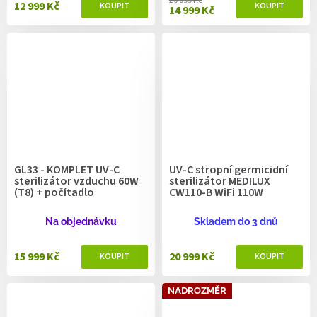
20 099 Kč
12 999 Kč
14 999 Kč
GL33 - KOMPLET UV-C
UV-C stropní germicidní
sterilizátor vzduchu 60W
sterilizátor MEDILUX
(T8) + počítadlo
CW110-B WiFi 110W
Na objednávku
Skladem do 3 dnů
15 999 Kč
20 999 Kč
NADROZMĚR