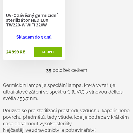
UV-C závěsný germicidní
sterilizátor MEDILUX
TW220-W WiFi 220W
Skladem do 3 dnů
24 999 Kč
35
položek celkem
O
v
l
Germicidní lampa
je speciální lampa, která vyzařuje
á
ultrafialové záření ve spektru C (UVC) s vlnovou délkou
d
světla 253,7 nm.
a
c
Používá se pro sterilizaci prostředí, vzduchu, kapalin nebo
í
p
povrchu předmětů, tedy všude, kde je potřeba v krátkém
r
čase dosáhnout vysoké sterility.
v
Nejčastěji ve zdravotnictví a potravinářství.