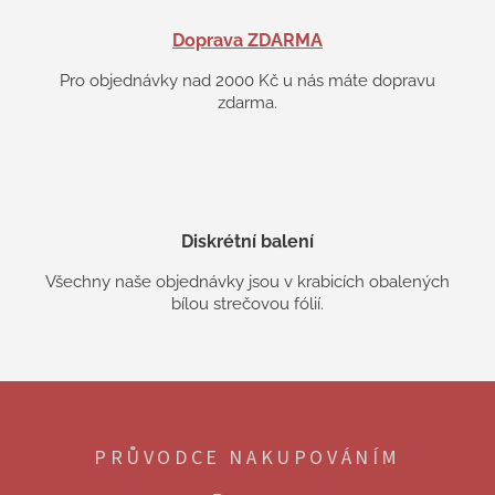
Doprava ZDARMA
Pro objednávky nad 2000 Kč u nás máte dopravu
zdarma.
Diskrétní balení
Všechny naše objednávky jsou v krabicích obalených
bílou strečovou fólií.
Z
á
p
PRŮVODCE NAKUPOVÁNÍM
a
t