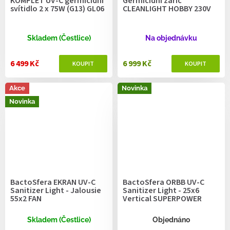
KOMPLET UV-C germicidní
Germicidní zářič
svítidlo 2 x 75W (G13) GL06
CLEANLIGHT HOBBY 230V
Skladem (Čestlice)
Na objednávku
6 499 Kč
6 999 Kč
Akce
Novinka
Novinka
BactoSfera EKRAN UV-C
BactoSfera ORBB UV-C
Sanitizer Light - Jalousie
Sanitizer Light - 25х6
55х2 FAN
Vertical SUPERPOWER
Skladem (Čestlice)
Objednáno