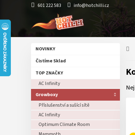
Přejít
601 222 583
info@hotchilli.cz
na
obsah
P
Přeskočit
NOVINKY
o
kategorie
s
Čistíme Sklad
t
Ko
r
TOP ZNAČKY
a
AC Infinity
n
Nej
n
Growboxy
í
p
Příslušenství a sušící sítě
a
AC Infinity
n
Optimum Climate Room
e
l
Mammoth