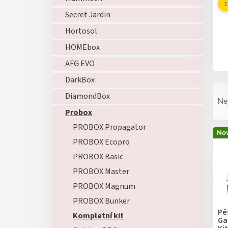
Secret Jardin
Hortosol
HOMEbox
AFG EVO
DarkBox
Ř
DiamondBox
a
Ne
z
Probox
e
PROBOX Propagator
V
n
Nov
ý
PROBOX Ecopro
í
p
p
PROBOX Basic
i
r
PROBOX Master
s
o
p
PROBOX Magnum
d
r
u
PROBOX Bunker
o
k
Pě
Kompletní kit
d
Ga
t