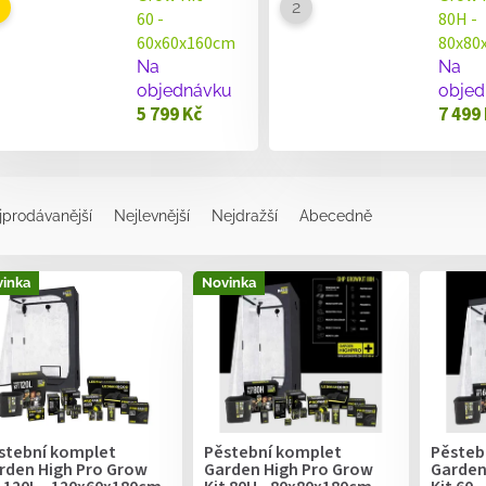
60 -
80H -
60x60x160cm
80x80
Na
Na
objednávku
objed
5 799 Kč
7 499
jprodávanější
Nejlevnější
Nejdražší
Abecedně
inka
Novinka
stební komplet
Pěstební komplet
Pěsteb
rden High Pro Grow
Garden High Pro Grow
Garden