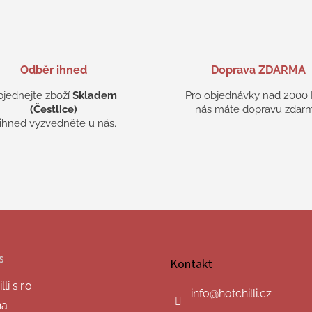
Odběr ihned
Doprava ZDARMA
bjednejte zboží
Skladem
Pro objednávky nad 2000 
(Čestlice)
nás máte dopravu zdarm
 ihned vyzvedněte u nás.
s
Kontakt
i s.r.o.
info
@
hotchilli.cz
na