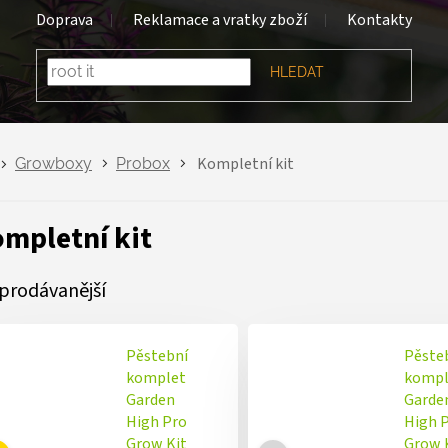
Doprava
Reklamace a vratky zboží
Kontakty
HLEDAT
Kompletní kit
Growboxy
Probox
mpletní kit
prodávanější
Pěstební
Pěste
komplet
kompl
Garden
Garde
High Pro
High 
Grow Kit
Grow 