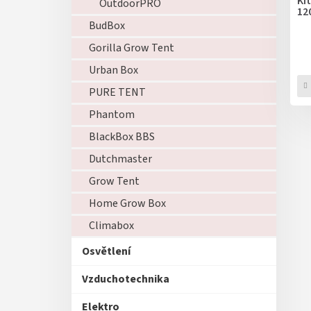
Ki
u
OutdoorPRO
ů
12
k
BudBox
t
ů
Gorilla Grow Tent
Urban Box
PURE TENT
Phantom
BlackBox BBS
Dutchmaster
Grow Tent
Home Grow Box
Climabox
Osvětlení
Vzduchotechnika
Elektro