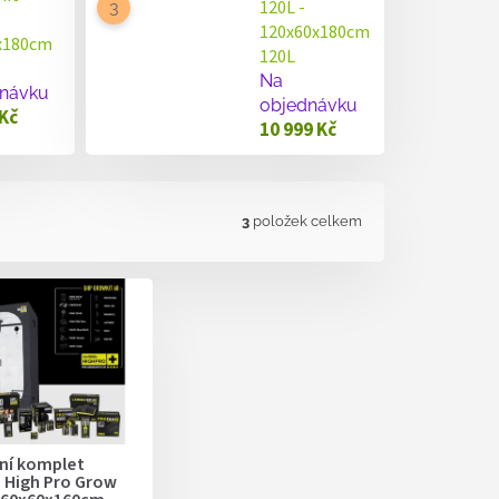
120L -
120x60x180cm
x180cm
120L
Na
návku
objednávku
 Kč
10 999 Kč
3
položek celkem
ní komplet
 High Pro Grow