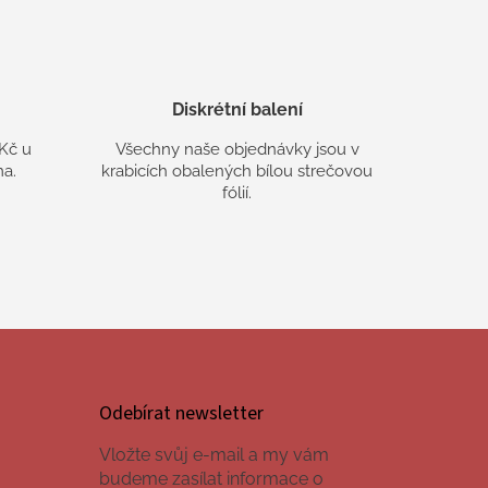
Diskrétní balení
Kč u
Všechny naše objednávky jsou v
a.
krabicích obalených bílou strečovou
fólií.
Odebírat newsletter
Vložte svůj e-mail a my vám
budeme zasílat informace o