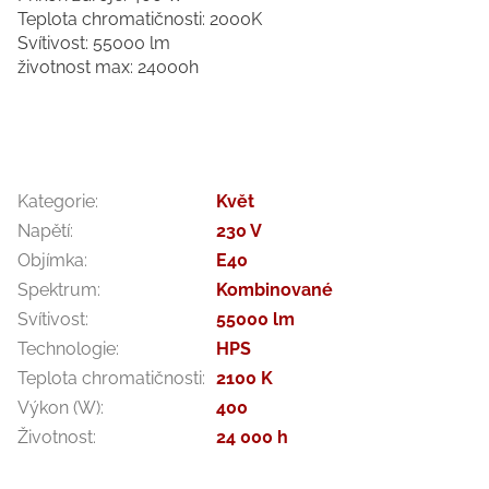
Teplota chromatičnosti: 2000K
Svítivost: 55000 lm
životnost max: 24000h
Kategorie
:
Květ
Napětí
:
230 V
Objímka
:
E40
Spektrum
:
Kombinované
Svítivost
:
55000 lm
Technologie
:
HPS
Teplota chromatičnosti
:
2100 K
Výkon (W)
:
400
Životnost
:
24 000 h