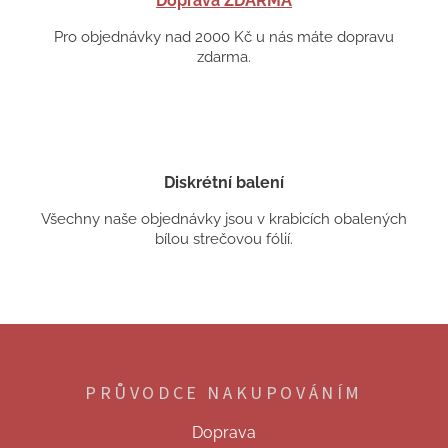
Doprava ZDARMA
Pro objednávky nad 2000 Kč u nás máte dopravu
zdarma.
Diskrétní balení
Všechny naše objednávky jsou v krabicích obalených
bílou strečovou fólií.
Z
á
p
PRŮVODCE NAKUPOVÁNÍM
a
t
Doprava
í