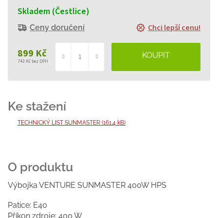
Skladem (Čestlice)
Chci lepší cenu!
Ceny doručení
899 Kč
743 Kč bez DPH
Měrná
cena:
TECHNICKÝ LIST SUNMASTER (161.4 kB)
Výbojka VENTURE SUNMASTER 400W HPS
Patice: E40
Příkon zdroje: 400 W