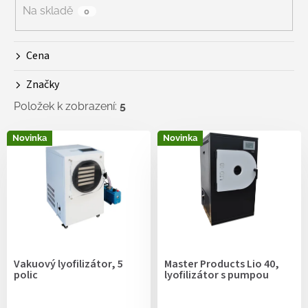
r
Na skladě
0
o
d
Cena
u
k
Značky
t
ů
Položek k zobrazení:
5
V
Novinka
Novinka
ý
p
i
s
p
r
o
d
Vakuový lyofilizátor, 5
Master Products Lio 40,
u
polic
lyofilizátor s pumpou
k
t