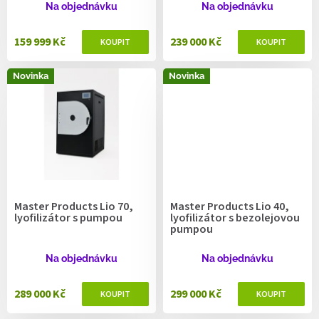
ů
Na objednávku
Na objednávku
159 999 Kč
239 000 Kč
Novinka
Novinka
Master Products Lio 70,
Master Products Lio 40,
lyofilizátor s pumpou
lyofilizátor s bezolejovou
pumpou
Na objednávku
Na objednávku
289 000 Kč
299 000 Kč