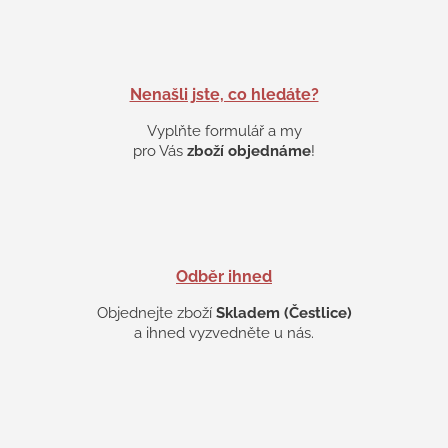
d
a
c
í
p
Nenašli jste, co hledáte?
r
v
Vyplňte formulář a my
k
pro Vás
zboží objednáme
!
y
v
ý
p
i
s
Odběr ihned
u
Objednejte zboží
Skladem (Čestlice)
a ihned vyzvedněte u nás.