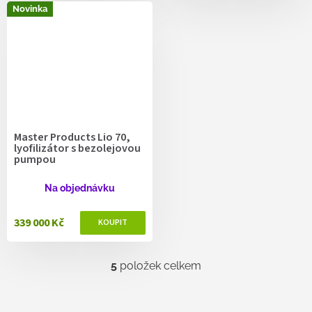
Novinka
Master Products Lio 70,
lyofilizátor s bezolejovou
pumpou
Na objednávku
339 000 Kč
5
položek celkem
O
v
l
á