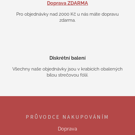
Doprava ZDARMA
Pro objednávky nad 2000 Kč u nás máte dopravu
zdarma.
Diskrétní balení
Všechny naše objednávky jsou v krabicích obalených
bílou strečovou fólií.
Z
á
p
PRŮVODCE NAKUPOVÁNÍM
a
t
Doprava
í