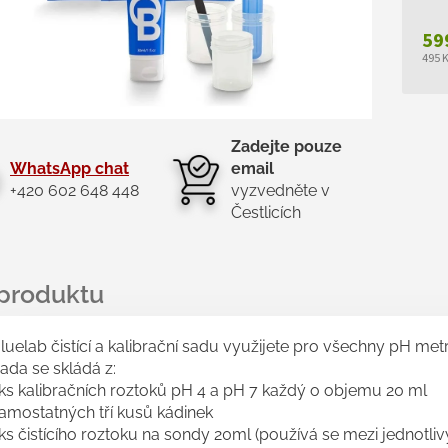
59
495 
Měr
cen
Zadejte pouze
WhatsApp chat
email
+420 602 648 448
vyzvedněte v
Čestlicích
luelab čistící a kalibrační sadu využijete pro všechny pH metr
ada se skládá z:
ks kalibračních roztoků pH 4 a pH 7 každý o objemu 20 ml
amostatných tří kusů kádinek
ks čistícího roztoku na sondy 20ml (používá se mezi jednotl