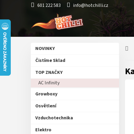
Přejít
601 222 583
info@hotchilli.cz
na
obsah
P
Přeskočit
NOVINKY
o
kategorie
s
Čistíme Sklad
t
Ka
r
TOP ZNAČKY
a
AC Infinity
n
n
Growboxy
í
p
Osvětlení
a
n
Vzduchotechnika
e
Elektro
l