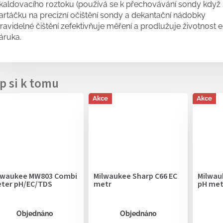
kaldovacího roztoku (používá se k přechovávání sondy když
artáčku na precizní očištění sondy a dekantační nádobky
ravidelné čištění zefektivňuje měření a prodlužuje životnost 
áruka.
Akce
Akce
lwaukee MW803 Combi
Milwaukee Sharp C66 EC
Milwau
ter pH/EC/TDS
metr
pH met
Objednáno
Objednáno