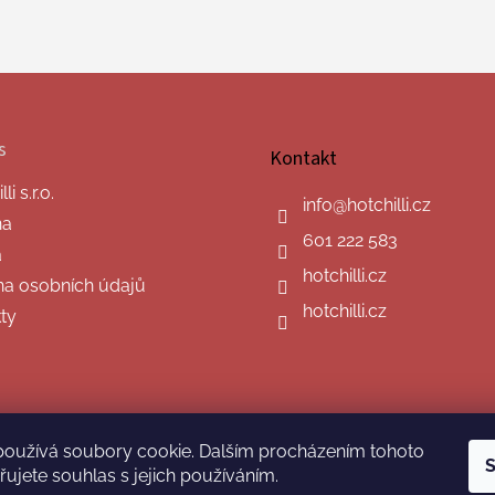
s
Kontakt
i s.r.o.
info
@
hotchilli.cz
na
601 222 583
a
hotchilli.cz
a osobních údajů
hotchilli.cz
ty
používá soubory cookie. Dalším procházením tohoto
S
ujete souhlas s jejich používáním.