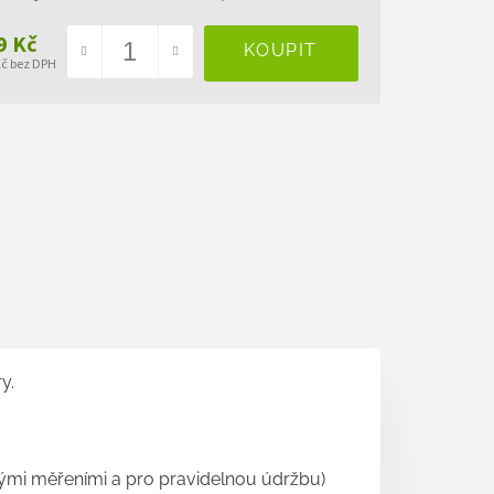
9 Kč
Kč bez DPH
ná
a:
y.
ivými měřeními a pro pravidelnou údržbu)