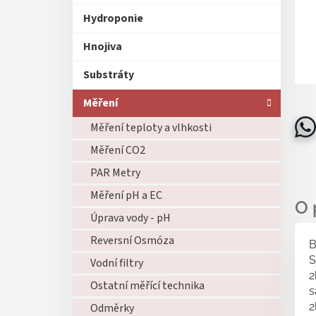
Hydroponie
Hnojiva
Substráty
Měření
Měření teploty a vlhkosti
Měření CO2
PAR Metry
Měření pH a EC
Úprava vody - pH
Reversní Osmóza
B
S
Vodní filtry
2
Ostatní měřící technika
s
2
Odměrky