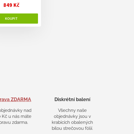
849 Kč
rava ZDARMA
Diskrétní balení
objednávky nad
Všechny naše
 Kč u nás máte
objednávky jsou v
pravu zdarma.
krabicích obalených
bílou strečovou fólií.