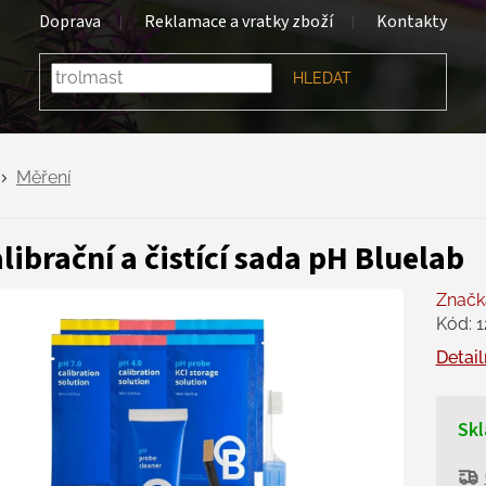
Doprava
Reklamace a vratky zboží
Kontakty
HLEDAT
Měření
librační a čistící sada pH Bluelab
Značk
Kód:
1
Detail
Skl