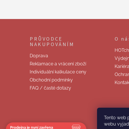
Z
á
p
PRŮVODCE
O ná
a
NAKUPOVÁNÍM
t
HOTchill
í
Doprava
Výdej
Reklamace a vrácení zboží
Kariér
Individuální kalkulace ceny
Ochran
Obchodní podmínky
Kontak
FAQ / časté dotazy
Tento web 
webu vyjadř
Prodejna je nyní zavřena