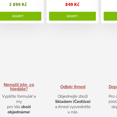
3 899 Kč
849 Kč
Nenašli jste, co
Odběr ihned
Dop
hledáte?
Vyplňte formulář a
Objednejte zboží
Pro 
my
Skladem (Čestlice)
2000
pro Vás
zboží
a ihned vyzvedněte
do
objednáme
!
u nás.