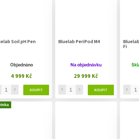
uelab Soil pH Pen
Bluelab PeriPod M4
Bluelab
Fi
Objednáno
Na objednávku
Skl
4 999 Kč
29 999 Kč
inka