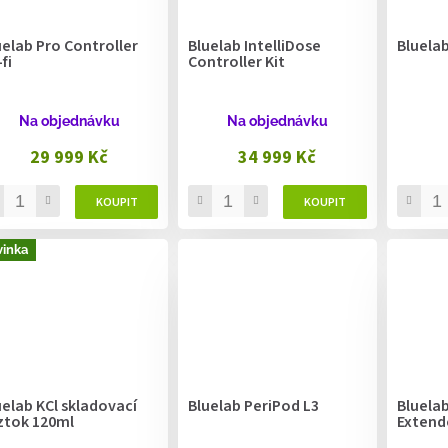
uelab Pro Controller
Bluelab IntelliDose
Bluela
fi
Controller Kit
Na objednávku
Na objednávku
29 999 Kč
34 999 Kč
inka
uelab KCl skladovací
Bluelab PeriPod L3
Bluela
ztok 120ml
Extend