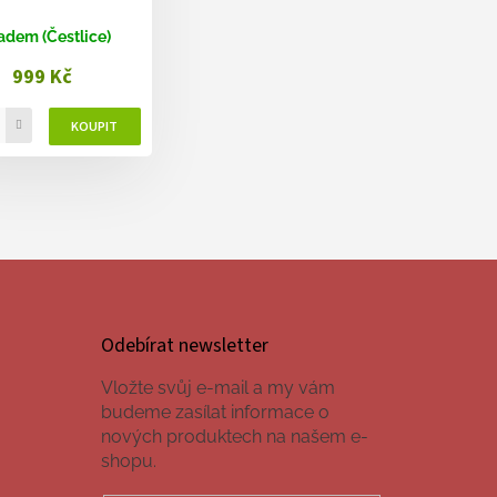
adem (Čestlice)
999 Kč
Odebírat newsletter
Vložte svůj e-mail a my vám
budeme zasílat informace o
nových produktech na našem e-
shopu.