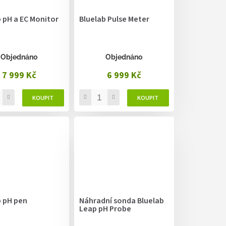
 pH a EC Monitor
Bluelab Pulse Meter
Objednáno
Objednáno
7 999 Kč
6 999 Kč
b pH pen
Náhradní sonda Bluelab
Leap pH Probe