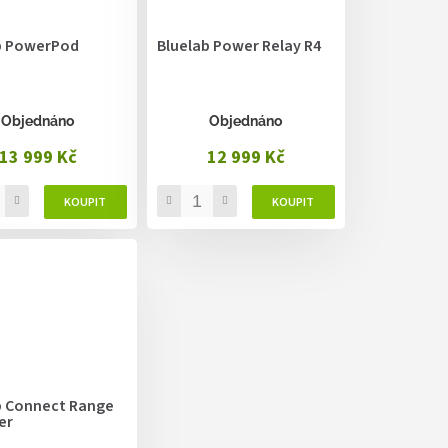
b PowerPod
Bluelab Power Relay R4
Objednáno
Objednáno
13 999 Kč
12 999 Kč
b Connect Range
er