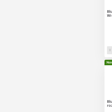
Bl
Wi-
Nov
Bl
ro