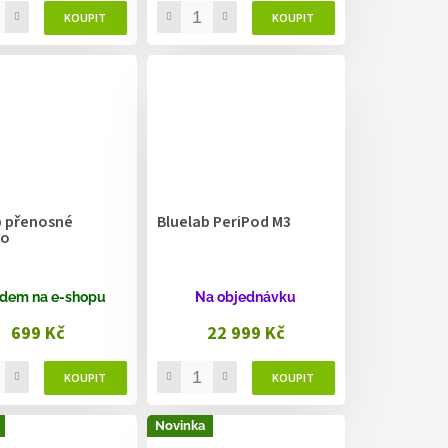
b přenosné
Bluelab PeriPod M3
ro
dem na e-shopu
Na objednávku
699 Kč
22 999 Kč
Novinka