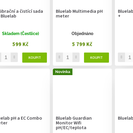
ibrační a čistící sada
Bluelab Multimedia pH
Bluelab
 Bluelab
meter
+
Skladem (Čestlice)
Objednáno
599 Kč
5 799 Kč
Novinka
uelab pH a EC Combo
Bluelab Guardian
Bluela
ter
Monitor Wifi
pH/EC/teplota