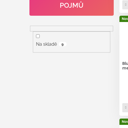
POJMŮ
Nov
Na skladě
9
Bl
me
Nov