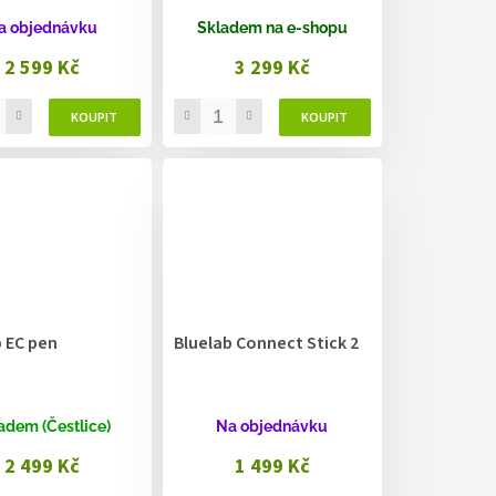
a objednávku
Skladem na e-shopu
2 599 Kč
3 299 Kč
 EC pen
Bluelab Connect Stick 2
adem (Čestlice)
Na objednávku
2 499 Kč
1 499 Kč