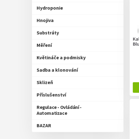
p
Hydroponie
r
o
Hnojiva
d
u
Substráty
k
Ka
Bl
t
Měření
ů
Květináče a podmisky
Sadba a klonování
Sklizeň
Příslušenství
Regulace - Ovládání -
Automatizace
BAZAR