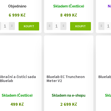
Objednáno
Skladem (Čestlice)
N
6 999 Kč
8 499 Kč
ibrační a čistící sada
Bluelab EC Truncheon
Bluelab
 Bluelab
Meter V2
Skladem (Čestlice)
Skladem na e-shopu
Skl
499 Kč
2 699 Kč