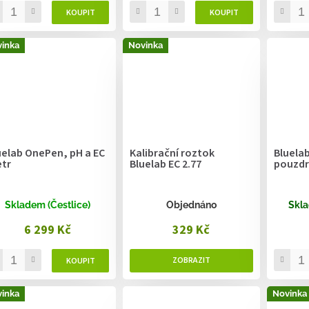
inka
Novinka
uelab OnePen, pH a EC
Kalibrační roztok
Bluela
tr
Bluelab EC 2.77
pouzd
Skladem (Čestlice)
Objednáno
Skla
6 299 Kč
329 Kč
inka
Novinka