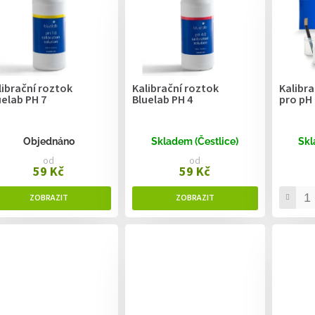
librační roztok
Kalibrační roztok
Kalibra
uelab PH 7
Bluelab PH 4
pro pH 
Objednáno
Skladem (Čestlice)
Skl
od
od
59 Kč
59 Kč