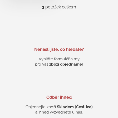
3
položek celkem
O
v
l
á
d
a
c
í
p
Nenašli jste, co hledáte?
r
v
Vyplňte formulář a my
k
pro Vás
zboží objednáme
!
y
v
ý
p
i
s
Odběr ihned
u
Objednejte zboží
Skladem (Čestlice)
a ihned vyzvedněte u nás.