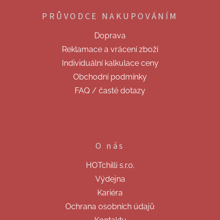
p
PRŮVODCE NAKUPOVÁNÍM
a
t
Doprava
í
Reklamace a vrácení zboží
Individuální kalkulace ceny
Obchodní podmínky
FAQ / časté dotazy
O nás
HOTchilli s.r.o.
Výdejna
Kariéra
Ochrana osobních údajů