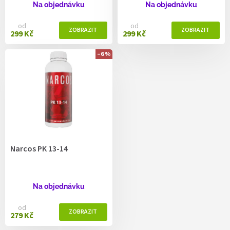
ů
Na objednávku
Na objednávku
od
od
299 Kč
299 Kč
–6 %
Narcos PK 13-14
Na objednávku
od
279 Kč