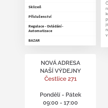
Č
Sklizeň
r
k
Příslušenství
p
j
Regulace - Ovládání -
n
Automatizace
v
BAZAR
NOVÁ ADRESA
NAŠÍ VÝDEJNY
Čestlice 271
Pondělí - Pátek
09:00 - 17:00