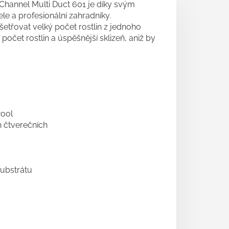
hannel Multi Duct 601 je díky svým
 a profesionální zahradníky.
třovat velký počet rostlin z jednoho
čet rostlin a úspěšnější sklizeň, aniž by
wool
h čtverečních
substrátu