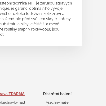
 pěstební technika NFT je zárukou zdravých
nique, je garancí optimálního vývoje
ého roztoku tolik živin, kolik zrovna
 Obnažené, ale před světlem skryté, kořeny
bstrátu a hlíny je čistější a méně
 rostliny (např. v rockwoolu) jsou
ct
rava ZDARMA
Diskrétní balení
objednávky nad
Všechny naše