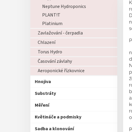
K
Neptune Hydroponics
r
PLANT!T
D
n
Platinium
s
Zavlažování - čerpadla
P
Chlazení
Torus Hydro
n
d
Časování závlahy
N
Aeroponické řízkovnice
p
ž
Hnojiva
r
b
Substráty
a
k
Měření
r
Květináče a podmisky
o
Sadba a klonování
P