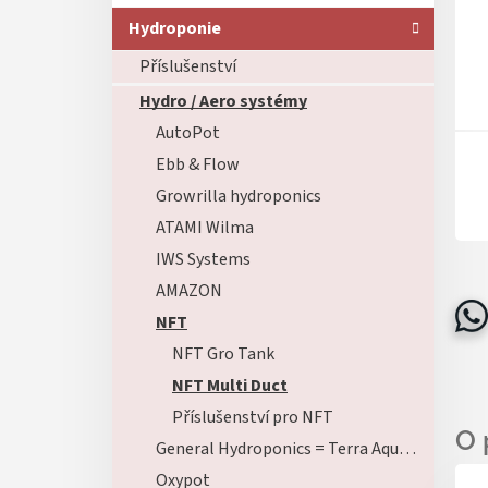
Hydroponie
Příslušenství
Hydro / Aero systémy
AutoPot
Ebb & Flow
Growrilla hydroponics
ATAMI Wilma
IWS Systems
AMAZON
NFT
NFT Gro Tank
NFT Multi Duct
Příslušenství pro NFT
General Hydroponics = Terra Aquatica
Oxypot