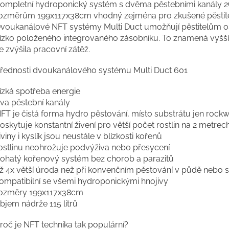
ompletní hydroponický systém s dvěma pěstebními kanály 2C
ozměrům 199x117x38cm vhodný zejména pro zkušené pěstitele
voukanálové NFT systémy Multi Duct umožňují pěstitelům oše
ízko položeného integrovaného zásobníku. To znamená vyšší po
e zvýšila pracovní zátěž.
řednosti dvoukanálového systému Multi Duct 601
ízká spotřeba energie
va pěstební kanály
FT je čistá forma hydro pěstování, místo substrátu jen rock
oskytuje konstantní živení pro větší počet rostlin na 2 metrec
iviny i kyslík jsou neustále v blízkosti kořenů
ostlinu neohrožuje podvýživa nebo přesycení
ohatý kořenový systém bez chorob a parazitů
ž 4x větší úroda než při konvenčním pěstování v půdě nebo 
ompatibilní se všemi hydroponickými hnojivy
ozměry 199x117x38cm
bjem nádrže 115 litrů
roč je NFT technika tak populární?