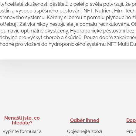
tyřicetileté zkušenosti pěstitelů z celého světa potvrzují, že
ostlin a vysoce úspěšného pěstování. NFT, Nutrient Film Téch
ořenového systému. Kořeny si berou z pomalu plynoucího živn
otřebují. Zálivka nikdy nestojí, ale je pomalu recirkulována.
sou navíc optimálně okysličeny. Hydroponické pěstování bez su
áchylné pro výskyt chorob a škůdců. Pouze dobře zakořeněné
hodné pro vložení do hydroponického systému NFT Multi Du
Nenašli jste, co
Odběr ihned
Dop
hledáte?
Vyplňte formulář a
Objednejte zboží
Pro 