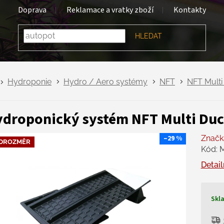
Doprava
Reklamace a vratky zboží
Kontakty
HLEDAT
Hydroponie
Hydro / Aero systémy
NFT
NFT Multi
droponický systém NFT Multi Du
–29 %
Značk
DROZMĚR
Kód:
Detail
Skl