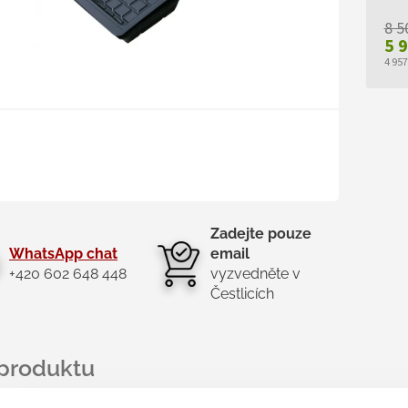
8 5
5 
4 95
Měr
cen
Zadejte pouze
WhatsApp chat
email
+420 602 648 448
vyzvedněte v
Čestlicích