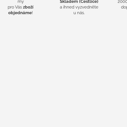
my
Skladem (Čestlice)
2000
pro Vás
zboží
a ihned vyzvedněte
do
objednáme
!
u nás.