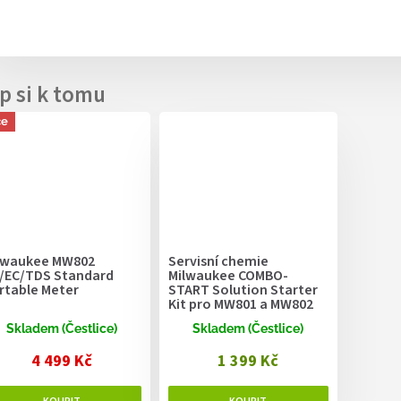
ce
lwaukee MW802
Servisní chemie
/EC/TDS Standard
Milwaukee COMBO-
rtable Meter
START Solution Starter
Kit pro MW801 a MW802
Skladem (Čestlice)
Skladem (Čestlice)
4 499 Kč
1 399 Kč