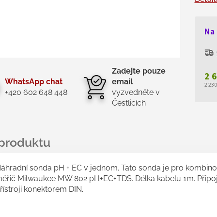
Na
Zadejte pouze
2 
WhatsApp chat
email
2 23
+420 602 648 448
vyzvedněte v
Měr
Čestlicích
cen
áhradní sonda pH + EC v jednom. Tato sonda je pro kombin
ěřič Milwaukee MW 802 pH+EC+TDS. Délka kabelu 1m. Připoj
řístroji konektorem DIN.