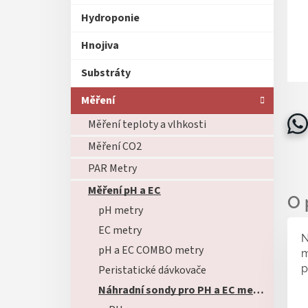
Hydroponie
Hnojiva
Substráty
Měření
Měření teploty a vlhkosti
Měření CO2
PAR Metry
Měření pH a EC
pH metry
EC metry
N
pH a EC COMBO metry
m
p
Peristatické dávkovače
Náhradní sondy pro PH a EC metry