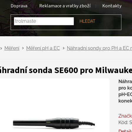
Doprava
Reklamace a vratky zboží
Kontakty
HLEDAT
Měření
Měření pH a EC
Náhradní sondy pro PH a EC 
hradní sonda SE600 pro Milwauk
Náhra
pro k
pH+EC+
konek
Značk
Kód:
Detail