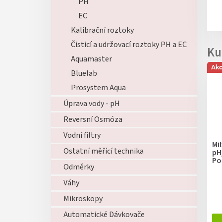
PH
EC
Kalibrační roztoky
Čisticí a udržovací roztoky PH a EC
Aquamaster
Ak
Bluelab
Prosystem Aqua
Úprava vody - pH
Reversní Osmóza
Vodní filtry
Mi
Ostatní měřící technika
pH
Po
Odměrky
Váhy
Mikroskopy
Automatické Dávkovače