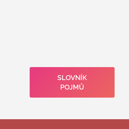
SLOVNÍK
POJMŮ
Z
á