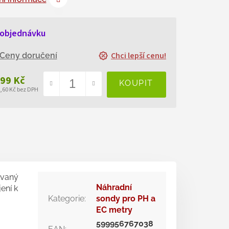
 objednávku
Chci lepší cenu!
Ceny doručení
699 Kč
0,60 Kč bez DPH
ná
a:
ovaný
Náhradní
ení k
Kategorie
:
sondy pro PH a
EC metry
599956767038