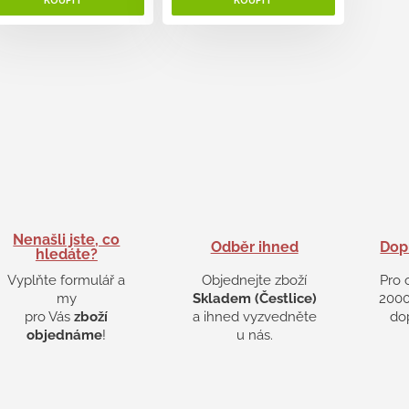
Nenašli jste, co
Odběr ihned
Dop
hledáte?
Vyplňte formulář a
Objednejte zboží
Pro 
my
Skladem (Čestlice)
2000
pro Vás
zboží
a ihned vyzvedněte
do
objednáme
!
u nás.