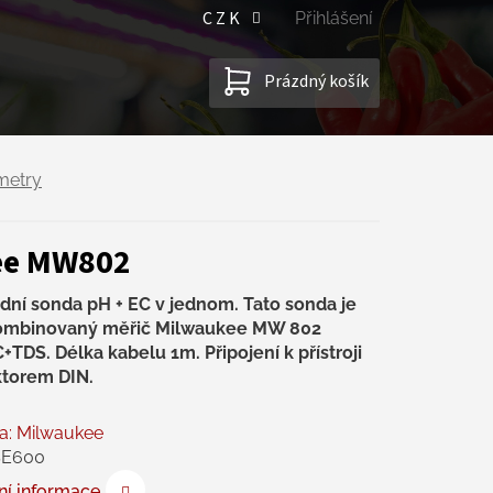
CZK
Přihlášení
NÁKUPNÍ
Prázdný košík
KOŠÍK
metry
ee MW802
dní sonda pH + EC v jednom. Tato sonda je
ombinovaný měřič Milwaukee MW 802
TDS. Délka kabelu 1m. Připojení k přístroji
torem DIN.
a:
Milwaukee
SE600
ní informace