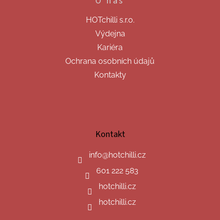
O nás
HOTchilli s.r.o.
Výdejna
Kariéra
Ochrana osobních údajů
Kontakty
Kontakt
info
@
hotchilli.cz
601 222 583
hotchilli.cz
hotchilli.cz