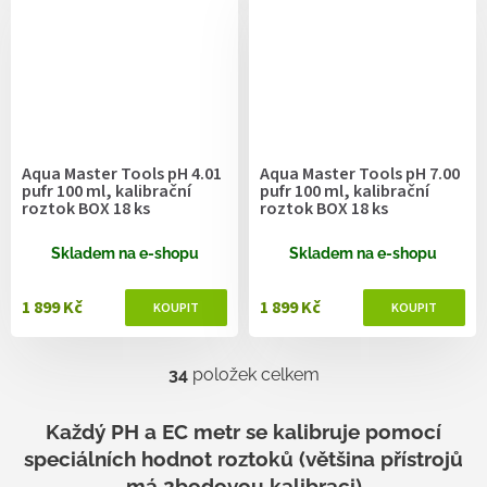
Aqua Master Tools pH 4.01
Aqua Master Tools pH 7.00
pufr 100 ml, kalibrační
pufr 100 ml, kalibrační
roztok BOX 18 ks
roztok BOX 18 ks
Skladem na e-shopu
Skladem na e-shopu
1 899 Kč
1 899 Kč
34
položek celkem
O
v
l
Každý PH a EC metr se kalibruje pomocí
á
speciálních hodnot roztoků (většina přístrojů
d
má 2bodovou kalibraci)