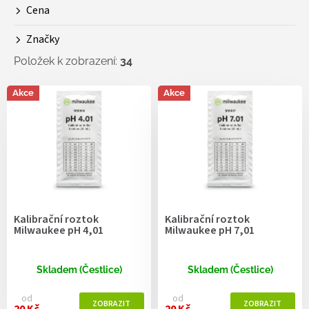
Cena
u
k
Značky
t
ů
Položek k zobrazení:
34
V
Akce
Akce
ý
p
i
s
p
r
o
d
Kalibrační roztok
Kalibrační roztok
u
Milwaukee pH 4,01
Milwaukee pH 7,01
k
t
ů
Skladem (Čestlice)
Skladem (Čestlice)
od
od