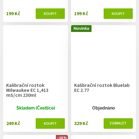
199 Kč
199 Kč
Novinka
Kalibrační roztok
Kalibrační roztok Bluelab
Milwaukee EC 1,413
EC 2.77
mS/cm 230ml
Skladem (Čestlice)
Objednáno
249 Kč
329 Kč
–10 %