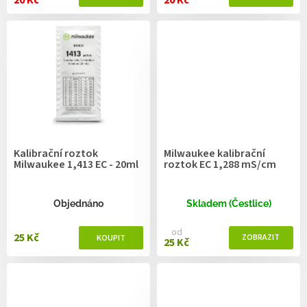
20 Kč
20 Kč
Kalibrační roztok
Milwaukee kalibrační
Milwaukee 1,413 EC - 20ml
roztok EC 1,288 mS/cm
Objednáno
Skladem (Čestlice)
od
25 Kč
25 Kč