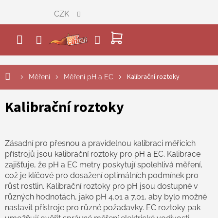
Přejít
CZK
na
obsah
NÁKUPNÍ
KOŠÍK
Kalibrační roztoky
Měření
Měření pH a EC
Kalibrační roztoky
Zásadní pro přesnou a pravidelnou kalibraci měřicích
přístrojů jsou kalibrační roztoky pro pH a EC. Kalibrace
zajišťuje, že pH a EC metry poskytují spolehlivá měření,
což je klíčové pro dosažení optimálních podmínek pro
růst rostlin. Kalibrační roztoky pro pH jsou dostupné v
různých hodnotách, jako pH 4.01 a 7.01, aby bylo možné
nastavit přístroje pro různé požadavky. EC roztoky pak