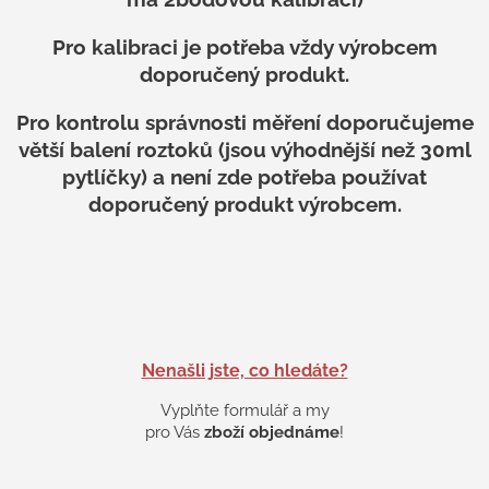
a
c
í
Pro kalibraci je potřeba vždy výrobcem
p
doporučený produkt.
r
v
Pro kontrolu správnosti měření doporučujeme
k
y
větší balení roztoků (jsou výhodnější než 30ml
v
pytlíčky) a není zde potřeba používat
ý
doporučený produkt výrobcem.
p
i
s
u
Nenašli jste, co hledáte?
Vyplňte formulář a my
pro Vás
zboží objednáme
!