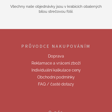
Všechny naše objednávky jsou v krabicích obalených
bílou strečovou fólií.
Z
á
p
PRŮVODCE NAKUPOVÁNÍM
a
t
Doprava
í
Reklamace a vrácení zboží
Individuální kalkulace ceny
Obchodní podmínky
FAQ / časté dotazy