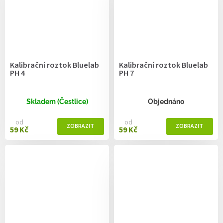
Kalibrační roztok Bluelab
Kalibrační roztok Bluelab
PH 4
PH 7
Skladem (Čestlice)
Objednáno
od
od
59 Kč
59 Kč