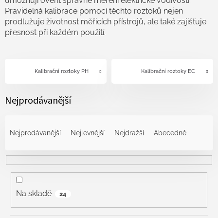
umožňují ověřit správné měření elektrické vodivosti.
Pravidelná kalibrace pomocí těchto roztoků nejen
prodlužuje životnost měřicích přístrojů, ale také zajišťuje
přesnost při každém použití.
Kalibrační roztoky PH
Kalibrační roztoky EC
Nejprodávanější
Ř
a
Nejprodávanější
Nejlevnější
Nejdražší
Abecedně
z
e
n
í
p
r
Na skladě
24
o
d