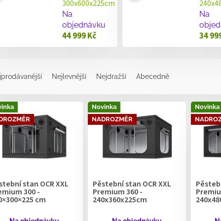
300x600x225cm
240x4
Na
Na
objednávku
objed
44 999 Kč
34 99
jprodávanější
Nejlevnější
Nejdražší
Abecedně
inka
Novinka
Novinka
DROZMĚR
NADROZMĚR
NADRO
stební stan OCR XXL
Pěstební stan OCR XXL
Pěsteb
emium 300 -
Premium 360 -
Premiu
0×300×225 cm
240x360x225cm
240x48
Na objednávku
Na objednávku
N