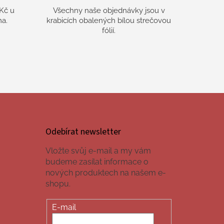
Kč u
Všechny naše objednávky jsou v
a.
krabicích obalených bílou strečovou
fólií.
Odebírat newsletter
Vložte svůj e-mail a my vám
budeme zasílat informace o
nových produktech na našem e-
shopu.
E-mail