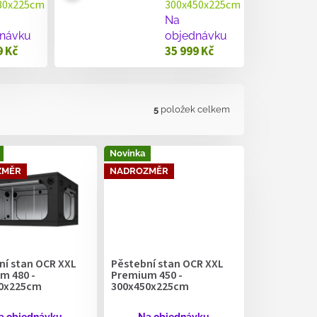
80x225cm
300x450x225cm
Na
návku
objednávku
9 Kč
35 999 Kč
5
položek celkem
Novinka
ZMĚR
NADROZMĚR
ní stan OCR XXL
Pěstební stan OCR XXL
m 480 -
Premium 450 -
0x225cm
300x450x225cm
a objednávku
Na objednávku