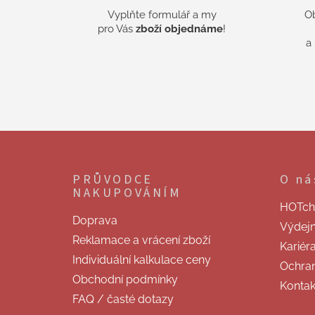
Vyplňte formulář a my
O
pro Vás
zboží objednáme
!
a
Z
á
p
PRŮVODCE
O ná
a
NAKUPOVÁNÍM
t
HOTchill
í
Doprava
Výdej
Reklamace a vrácení zboží
Kariér
Individuální kalkulace ceny
Ochran
Obchodní podmínky
Kontak
FAQ / časté dotazy