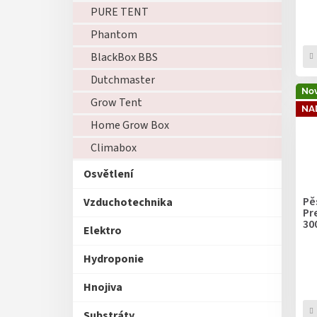
t
PURE TENT
ů
Phantom
BlackBox BBS
Dutchmaster
Nov
Grow Tent
NA
Home Grow Box
Climabox
Osvětlení
Pě
Vzduchotechnika
Pr
30
Elektro
Hydroponie
Hnojiva
Substráty