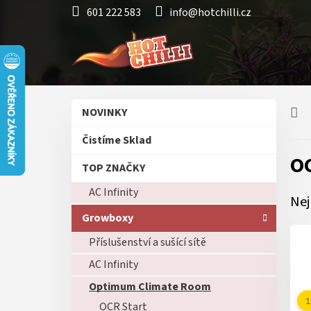
Přejít
601 222 583
info@hotchilli.cz
na
obsah
P
Přeskočit
NOVINKY
o
kategorie
s
Čistíme Sklad
t
O
r
TOP ZNAČKY
a
AC Infinity
n
Nej
n
Growboxy
í
p
Příslušenství a sušící sítě
a
AC Infinity
n
Optimum Climate Room
e
l
OCR Start