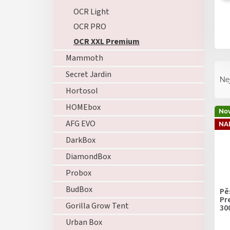
OCR Light
OCR PRO
OCR XXL Premium
Mammoth
Ř
Secret Jardin
a
Ne
z
Hortosol
e
V
HOMEbox
n
Nov
ý
í
AFG EVO
NA
p
p
DarkBox
i
r
s
o
DiamondBox
p
d
Probox
r
u
o
k
BudBox
Pě
d
Pr
t
Gorilla Grow Tent
30
u
ů
k
Urban Box