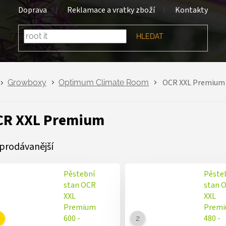
Doprava
Reklamace a vratky zboží
Kontakty
HLEDAT
OCR XXL Premium
Growboxy
Optimum Climate Room
CR XXL Premium
prodávanější
Pěstební
Pěste
stan OCR
stan 
XXL
XXL
Premium
Prem
600 -
480 -