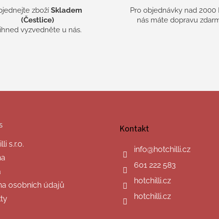
bjednejte zboží
Skladem
Pro objednávky nad 2000 
(Čestlice)
nás máte dopravu zdarm
 ihned vyzvedněte u nás.
s
Kontakt
i s.r.o.
info
@
hotchilli.cz
na
601 222 583
a
hotchilli.cz
a osobních údajů
hotchilli.cz
ty