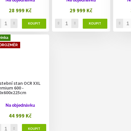
28 999 Kč
29 999 Kč
inka
DROZMĚR
stební stan OCR XXL
emium 600 -
0x600x225cm
Na objednávku
44 999 Kč