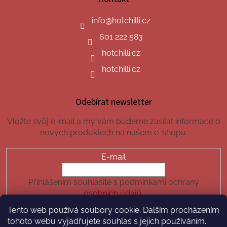
info
@
hotchilli.cz
601 222 583
hotchilli.cz
hotchilli.cz
Odebírat newsletter
Vložte svůj e-mail a my vám budeme zasílat informace o
nových produktech na našem e-shopu.
E-mail
Přihlášením souhlasíte s podmínkami ochrany
osobních údajů.
Tento web používá soubory cookie. Dalším procházením
PŘIHLÁSIT SE
tohoto webu vyjadřujete souhlas s jejich používáním.