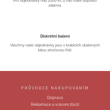
Pro objednávky nad 2000 Kč u nás máte dopravu
zdarma.
Diskrétní balení
Všechny naše objednávky jsou v krabicích obalených
bílou strečovou fólií.
Z
á
p
PRŮVODCE NAKUPOVÁNÍM
a
t
Doprava
í
Reklamace a vrácení zboží