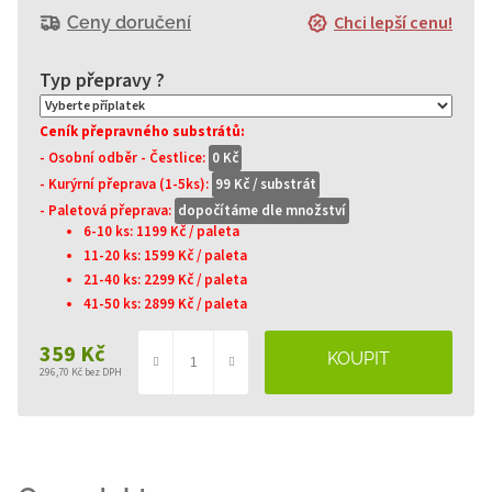
Chci lepší cenu!
Ceny doručení
Ceník přepravného substrátů:
- Osobní odběr - Čestlice:
0 Kč
- Kurýrní přeprava (1-5ks):
99 Kč / substrát
- Paletová přeprava:
dopočítáme dle množství
6-10 ks: 1199 Kč / paleta
11-20 ks: 1599 Kč / paleta
21-40 ks: 2299 Kč / paleta
41-50 ks: 2899 Kč / paleta
359 Kč
296,70 Kč
bez DPH
Měrná
cena: