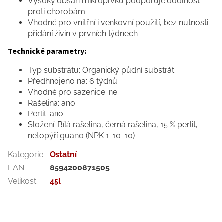
Vysoký obsah mikroprvků podporuje odolnost
proti chorobám
Vhodné pro vnitřní i venkovní použití, bez nutnosti
přidání živin v prvních týdnech
Technické parametry:
Typ substrátu: Organický půdní substrát
Předhnojeno na: 6 týdnů
Vhodné pro sazenice: ne
Rašelina: ano
Perlit: ano
Složení: Bílá rašelina, černá rašelina, 15 % perlit,
netopýří guano (NPK 1-10-10)
Kategorie
:
Ostatní
EAN
:
8594200871505
Velikost
:
45l