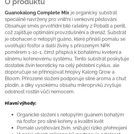
Guanokalong Complete Mix
je organický substrát
speciálně navržený pro vnitřní i venkovní pěstování.
Obsahuje směs prvotřídní bílé rašeliny z Pobaltí a perlit,
což zajišťuje optimální provzdušnění a drenáž. Substrát
je obohacen o netopýří guáno, které přináší pomalu se
uvolňující fosfor a další živiny s přirozeným NPK
poměrem 1-10-1, čímž přispívá k bohatému kvetení a
silnému kořenovému systému. Tento substrát poskytuje
dostatek živin teoreticky na celý pěstební cyklus, ale
doporučuje se přihnojovat hnojivy Kalong Grow a
Bloom. Přirozené složení podporuje silné aroma a chuť
plodin, a díky vysokému obsahu mikroprvků zvyšuje
odolnost rostlin vůči nemocem.
Hlavní výhody:
Organické složení s netopýřím guánem bohatým
na fosfor pro silné kořeny a kvalitní květ
Pomalé uvolňování živin, snižující riziko přehnojení