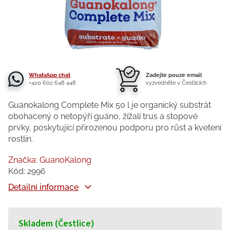
WhatsApp chat
Zadejte pouze email
+420 602 648 448
vyzvedněte v Čestlicích
Guanokalong Complete Mix 50 l je organický substrát
obohacený o netopýří guáno, žížalí trus a stopové
prvky, poskytující přirozenou podporu pro růst a kvetení
rostlin.
Značka:
GuanoKalong
Kód:
2996
Detailní informace
Skladem (Čestlice)