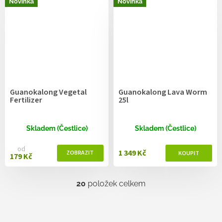
Novinka
Novinka
Guanokalong Vegetal
Guanokalong Lava Worm
Fertilizer
25l
Skladem (Čestlice)
Skladem (Čestlice)
od
1 349 Kč
179 Kč
20
položek celkem
O
v
l
á