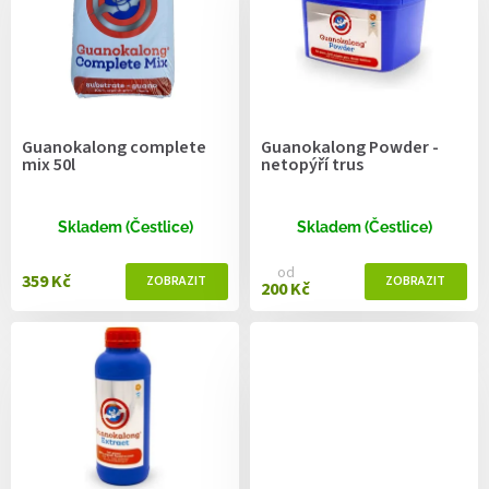
r
o
d
u
k
t
Guanokalong complete
Guanokalong Powder -
ů
mix 50l
netopýří trus
Skladem (Čestlice)
Skladem (Čestlice)
od
359 Kč
200 Kč