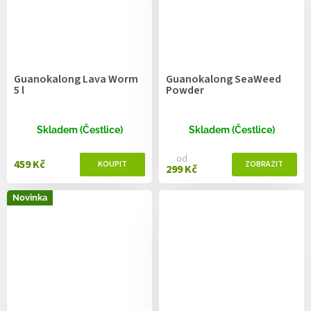
Guanokalong Lava Worm
Guanokalong SeaWeed
5 l
Powder
Skladem (Čestlice)
Skladem (Čestlice)
od
459 Kč
299 Kč
Novinka