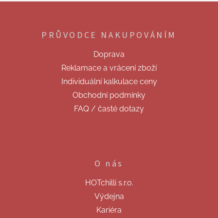
d
Z
a
á
c
p
í
PRŮVODCE NAKUPOVÁNÍM
a
p
t
r
Doprava
v
í
k
Reklamace a vrácení zboží
y
Individuální kalkulace ceny
v
ý
Obchodní podmínky
p
FAQ / časté dotazy
i
s
u
O nás
HOTchilli s.r.o.
Výdejna
Kariéra