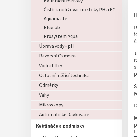
Kalibrační roztoky
Čisticí a udržovací roztoky PH a EC
H
Aquamaster
Bluelab
R
t
Prosystem Aqua
č
Úprava vody - pH
J
Reversní Osmóza
r
Vodní filtry
s
p
Ostatní měřící technika
Odměrky
S
j
Váhy
Mikroskopy
D
Automatické Dávkovače
M
p
Květináče a podmisky
E