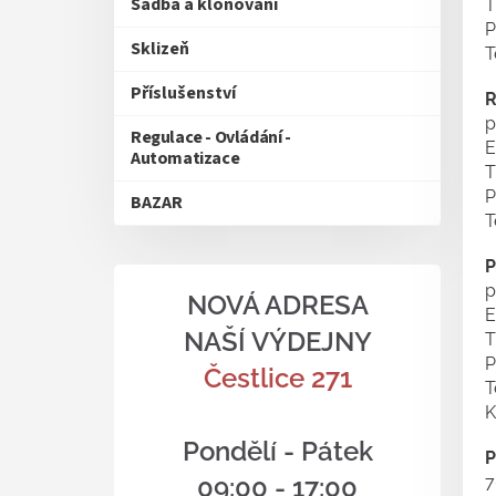
Sadba a klonování
T
P
Sklizeň
T
Příslušenství
R
p
Regulace - Ovládání -
E
Automatizace
T
P
BAZAR
T
P
p
NOVÁ ADRESA
E
NAŠÍ VÝDEJNY
T
P
Čestlice 271
T
K
Pondělí - Pátek
P
09:00 - 17:00
7