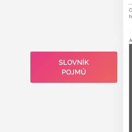
C
h
SLOVNÍK
POJMŮ