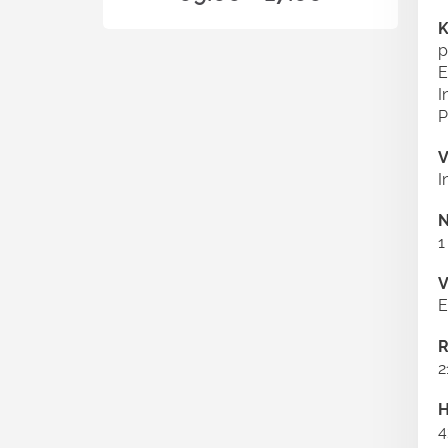
K
p
E
I
P
V
I
N
1
V
E
R
2
H
4