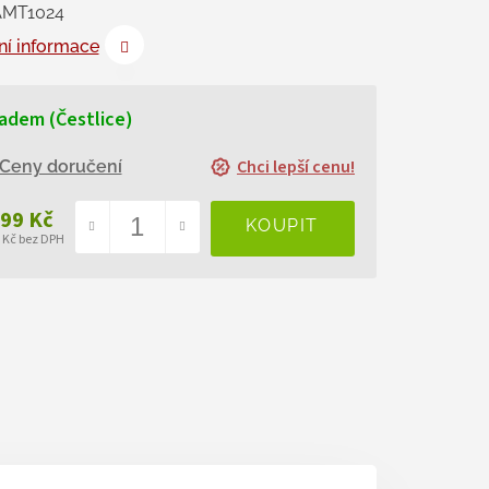
AMT1024
ní informace
adem (Čestlice)
Chci lepší cenu!
Ceny doručení
999 Kč
5 Kč bez DPH
ná
a: