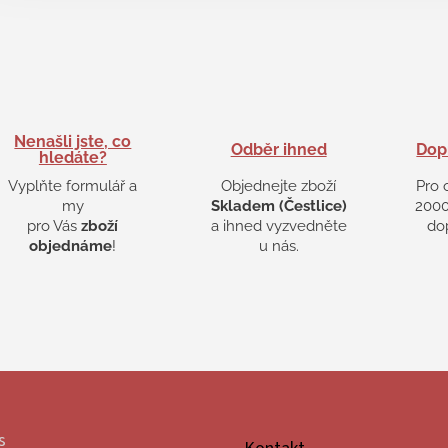
Nenašli jste, co
Odběr ihned
Dop
hledáte?
Vyplňte formulář a
Objednejte zboží
Pro 
my
Skladem (Čestlice)
2000
pro Vás
zboží
a ihned vyzvedněte
do
objednáme
!
u nás.
s