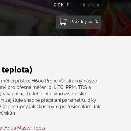
CZK
Přihlášení
NÁKUPNÍ
Prázdný košík
KOŠÍK
 teplota)
měřicí přístroj H600 Pro je všestranný nástroj
ený pro přesné měření pH, EC, PPM, TDS a
y v kapalinách. Jeho intuitivní uživatelské
ní zajišťuje snadné přepínání parametrů, díky
 je přístupný jak zkušeným profesionálům, tak
ečníkům.
a:
Aqua Master Tools