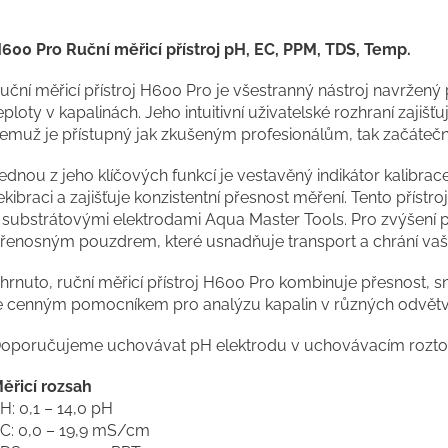
600 Pro Ruční měřicí přístroj pH, EC, PPM, TDS, Temp.
uční měřicí přístroj H600 Pro je všestranný nástroj navržen
eploty v kapalinách. Jeho intuitivní uživatelské rozhraní zajiš
emuž je přístupný jak zkušeným profesionálům, tak začáteč
ednou z jeho klíčových funkcí je vestavěný indikátor kalibrace
ekibraci a zajišťuje konzistentní přesnost měření. Tento přístro
 substrátovými elektrodami Aqua Master Tools. Pro zvýšení p
řenosným pouzdrem, které usnadňuje transport a chrání vaši 
hrnuto, ruční měřicí přístroj H600 Pro kombinuje přesnost, s
e cenným pomocníkem pro analýzu kapalin v různých odvětv
oporučujeme uchovávat pH elektrodu v uchovávacím roztok
ěřicí rozsah
H: 0,1 – 14,0 pH
C: 0,0 – 19,9 mS/cm