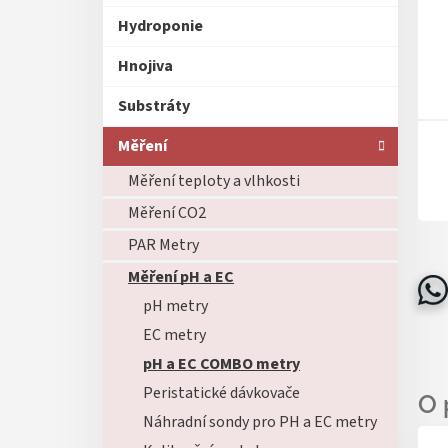
Hydroponie
Hnojiva
Substráty
Měření
Měření teploty a vlhkosti
Měření CO2
PAR Metry
Měření pH a EC
pH metry
EC metry
pH a EC COMBO metry
Peristatické dávkovače
Náhradní sondy pro PH a EC metry