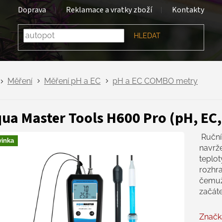
Doprava
Reklamace a vratky zboží
Kontakty
HLEDAT
Měření
Měření pH a EC
pH a EC COMBO metry
ua Master Tools H600 Pro (pH, EC,
Ruční 
inka
navrž
teplot
rozhra
čemuž
začát
Značk