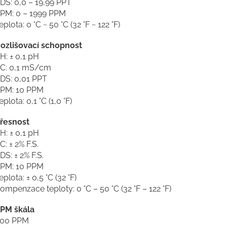
DS: 0,0 – 19,99 PPT
PM: 0 – 1999 PPM
eplota: 0 °C ~ 50 °C (32 °F ~ 122 °F)
ozlišovací schopnost
H: ± 0,1 pH
C: 0,1 mS/cm
DS: 0,01 PPT
PM: 10 PPM
eplota: 0,1 °C (1,0 °F)
řesnost
H: ± 0,1 pH
C: ± 2% F.S.
DS: ± 2% F.S.
PM: 10 PPM
eplota: ± 0,5 °C (32 °F)
ompenzace teploty: 0 °C – 50 °C (32 °F – 122 °F)
PM škála
00 PPM