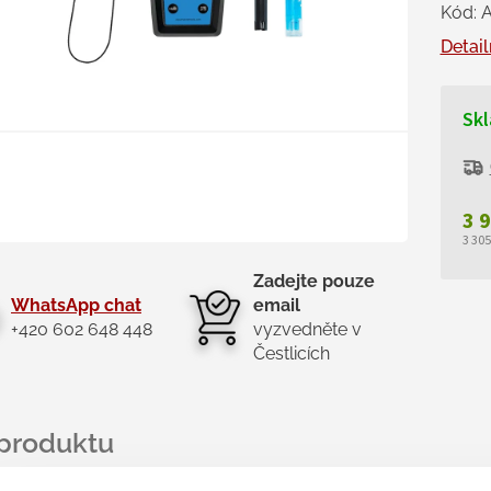
Kód:
Detail
Skl
3 
3 30
Měr
Zadejte pouze
cen
WhatsApp chat
email
+420 602 648 448
vyzvedněte v
Čestlicích