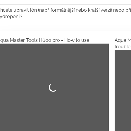
hcete upravit tón (např. formálnější nebo kratší verzi) nebo při
ydroponii?