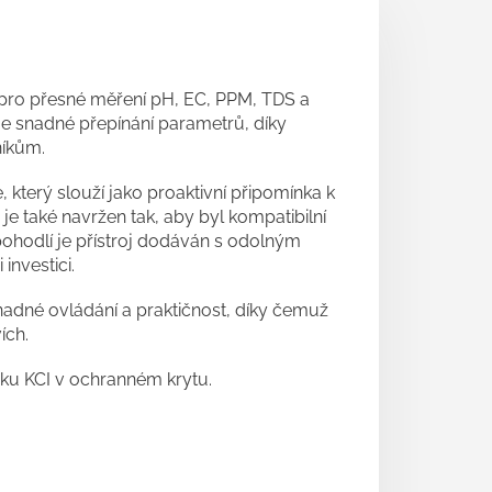
ý pro přesné měření pH, EC, PPM, TDS a
ťuje snadné přepínání parametrů, díky
níkům.
, který slouží jako proaktivní připomínka k
j je také navržen tak, aby byl kompatibilní
ohodlí je přístroj dodáván s odolným
investici.
nadné ovládání a praktičnost, díky čemuž
ích.
u KCI v ochranném krytu.