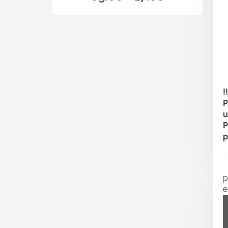
!
P
u
P
p