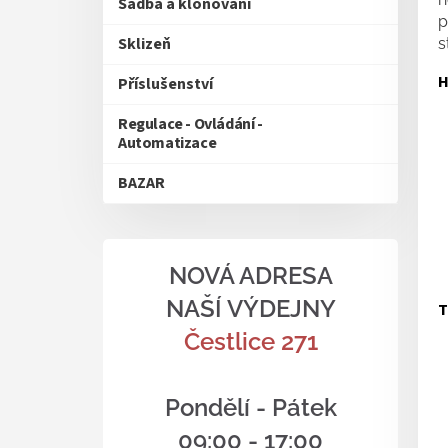
Sadba a klonování
p
Sklizeň
s
H
Příslušenství
Regulace - Ovládání -
Automatizace
BAZAR
NOVÁ ADRESA
NAŠÍ VÝDEJNY
T
Čestlice 271
Pondělí - Pátek
09:00 - 17:00