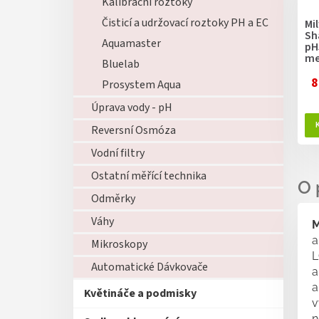
Kalibrační roztoky
Čisticí a udržovací roztoky PH a EC
Mi
Sh
Aquamaster
pH
me
Bluelab
8
Prosystem Aqua
Úprava vody - pH
Reversní Osmóza
Vodní filtry
Ostatní měřící technika
Odměrky
Váhy
M
a
Mikroskopy
L
Automatické Dávkovače
a
a
Květináče a podmisky
v
n