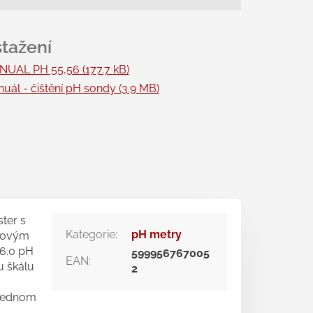
a:
UAL PH 55,56 (177.7 kB)
uál - čištění pH sondy (3.9 MB)
ter s
Kategorie
:
pH metry
vňovým
16.0 pH
599956767005
EAN
:
u škálu
2
 jednom