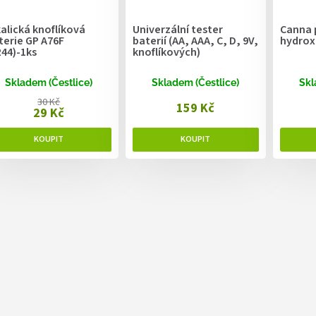
kalická knoflíková
Univerzální tester
Canna p
terie GP A76F
baterií (AA, AAA, C, D, 9V,
hydrox
R44)-1ks
knoflíkových)
Skladem (Čestlice)
Skladem (Čestlice)
Skl
30 Kč
159 Kč
29 Kč