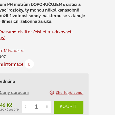
šem PH metrům DOPORUČUJEME čistící a
vací roztoky, ty mohou několikanásobně
užit životnost sondy, na kterou se vztahuje
 6měsíční zákonná záruka.
/www.hotchilli.cz/cistici-a-udrzovaci-
ky/
a:
Milwaukee
197
ní informace
jednáno
Chci lepší cenu!
Ceny doručení
349 Kč
4,90 Kč bez DPH
ná