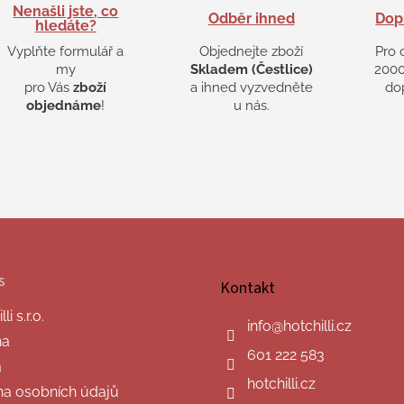
Nenašli jste, co
Odběr ihned
Dop
hledáte?
Vyplňte formulář a
Objednejte zboží
Pro 
my
Skladem (Čestlice)
2000
pro Vás
zboží
a ihned vyzvedněte
do
objednáme
!
u nás.
s
Kontakt
i s.r.o.
info
@
hotchilli.cz
na
601 222 583
a
hotchilli.cz
a osobních údajů