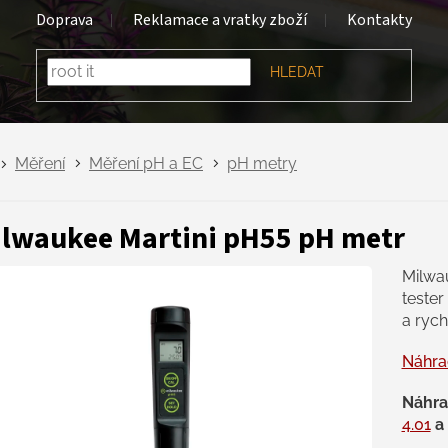
Doprava
Reklamace a vratky zboží
Kontakty
HLEDAT
Měření
Měření pH a EC
pH metry
lwaukee Martini pH55 pH metr
Milwa
tester
a rych
Náhra
Náhra
4.01
a