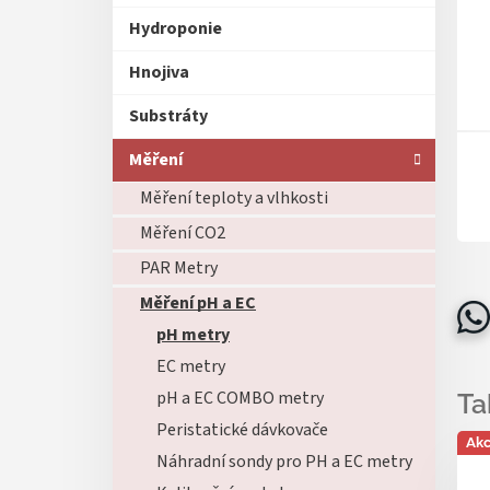
Hydroponie
Hnojiva
Substráty
Měření
Měření teploty a vlhkosti
Měření CO2
PAR Metry
Měření pH a EC
pH metry
EC metry
pH a EC COMBO metry
Peristatické dávkovače
Ak
Náhradní sondy pro PH a EC metry