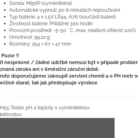
Sonda: Mi56P (vyměnitelná)
Automatické vypnutí: po 8 minutách nepoužívání
Typ baterie: 4 x 1.5V LR44, A76 (součástí balení)
Životnost baterie: Přibližně 300 hodin
Provozní prostředí: -5-50 ° C, max. relativní vlhkost 100%
Hmotnost: 99.22 g
Rozměry: 254 × 67 × 47 mm
! Pozor !!
ři nesprávné / žádné údržbě nemusí být v případě probl
znaná záruka ani v 6měsíční záruční době.
roto doporučujeme zakoupit servisní chemii a o PH metr s
ečlivě starat, tak jak předepisuje výrobce.