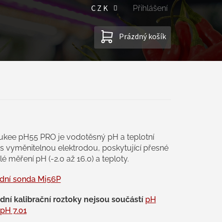
CZK
Přihlášení
NÁKUPNÍ
Prázdný košík
KOŠÍK
ukee pH55 PRO je vodotěsný pH a teplotní
 s vyměnitelnou elektrodou, poskytující přesné
lé měření pH (-2.0 až 16.0) a teploty.
dní sonda Mi56P
dní kalibrační roztoky nejsou součástí
pH
pH 7.01