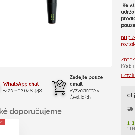
Ke v
udržo
prodlo
pouze
http:/
rozto
Značk
Kód:
1
Detail
Zadejte pouze
WhatsApp chat
email
+420 602 648 448
vyzvedněte v
Ob
Čestlicích
1 
ce
1 11
Měr