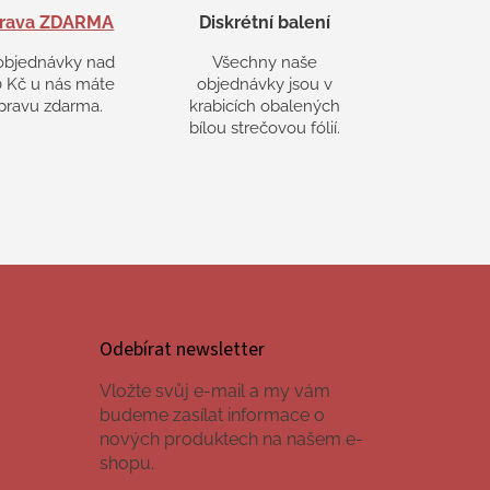
rava ZDARMA
Diskrétní balení
objednávky nad
Všechny naše
 Kč u nás máte
objednávky jsou v
pravu zdarma.
krabicích obalených
bílou strečovou fólií.
Odebírat newsletter
Vložte svůj e-mail a my vám
budeme zasílat informace o
nových produktech na našem e-
shopu.