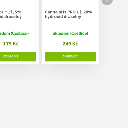
produkt
H+ 1 l, 5%
Canna pH+ PRO 1 l, 20%
id draselný
hydroxid draselný
adem (Čestlice)
Skladem (Čestlice)
179 Kč
249 Kč