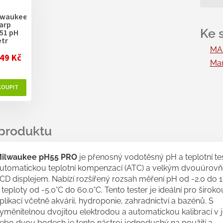
cen
lwaukee
arp
51 pH
tr
MAN
49 Kč
Man
ilwaukee pH55 PRO
je přenosný vodotěsný pH a teplotní tes
utomatickou teplotní kompenzací (ATC) a velkým dvouúro
CD displejem. Nabízí rozšířený rozsah měření pH od -2.0 do 
 teploty od -5.0°C do 60.0°C. Tento tester je ideální pro široko
plikací včetně akvárií, hydroponie, zahradnictví a bazénů. S
yměnitelnou dvojitou elektrodou a automatickou kalibrací v
ebo dvou bodech je tento nástroj jednoduchý na použití a