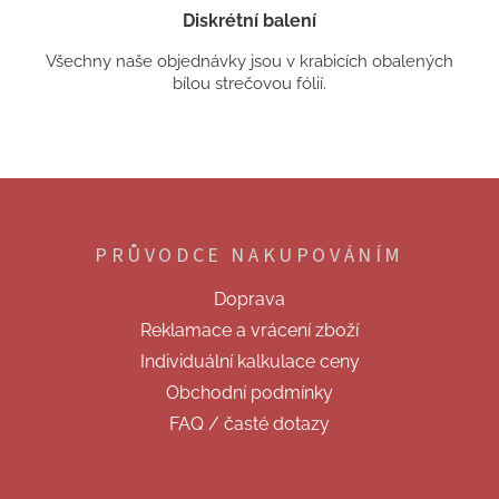
Diskrétní balení
Všechny naše objednávky jsou v krabicích obalených
bílou strečovou fólií.
Z
á
p
PRŮVODCE NAKUPOVÁNÍM
a
t
Doprava
í
Reklamace a vrácení zboží
Individuální kalkulace ceny
Obchodní podmínky
FAQ / časté dotazy