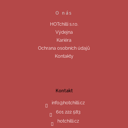
O nás
HOTchilli s.r.o.
Výdejna
Kariéra
Ochrana osobních údajů
Kontakty
Kontakt
info
@
hotchilli.cz
601 222 583
hotchilli.cz