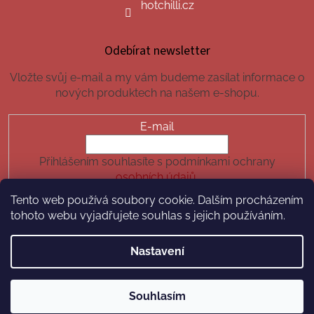
hotchilli.cz
Odebírat newsletter
Vložte svůj e-mail a my vám budeme zasílat informace o
nových produktech na našem e-shopu.
E-mail
Přihlášením souhlasíte s podmínkami ochrany
osobních údajů.
Tento web používá soubory cookie. Dalším procházením
PŘIHLÁSIT SE
tohoto webu vyjadřujete souhlas s jejich používáním.
Nastavení
Vytvořil Shoptet
Souhlasím
Copyright 2026
hotchilli.cz
. Všechna práva vyhrazena.